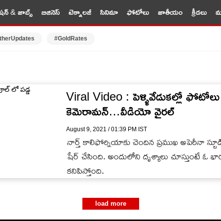
షన్ & జాబ్స్
బిజినెస్
టెక్నాలజీ
సినిమా
ఫోటోలు
జాతీయం
క్రీడలు
మర
therUpdates
#GoldRates
Viral Video : పెళ్ళివేడుకల్లో ఫోటోలు త
కెమెరామన్…వీడియో వైరల్
August 9, 2021 / 01:39 PM IST
నార్త్ కాలిఫోర్నియాకు చెందిన ప్రముఖ అపెరీనా స్
షేర్ చేసింది. అందులోని దృశ్యాలు చూస్తుంటే ఓ భ
కనిపిస్తోంది.
load more