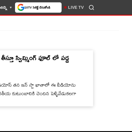
ిన్ని
LIVE TV
10TV సెలెక్ట్ చేసుకోండి
ీస్తూ స్విమ్మింగ్ ఫూల్ లో పడ్డ
టూడియోస్ తన ఇన్ స్టా ఖాతాలో ఈ వీడియోను
ారతీయ కుటుంబానికి చెందిన పెళ్ళివేడుకలగా