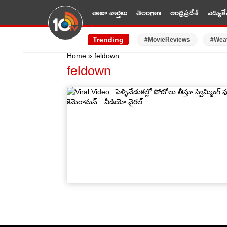
తాజా వార్తలు
తెలంగాణ
ఆంధ్రప్రదేశ్
ఎడ్యుకే
Trending
#MovieReviews
#Wea
Home
»
feldown
feldown