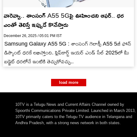
వారెవ్వా.. శాంసంగ్ A55 5Gపై ఊహించని ఆఫర్.. ధర
ఎంతో తెలిస్తే ఇప్పుడే కొనేస్తారు
December 26, 2025 / 05:01 PM IST
Samsung Galaxy A55 5G : శాంసంగ్ గెలాక్సీ A55 5జీ ఫోన్
డిస్కౌంట్ ధరకే లభిస్తోంది. ఫ్లిప్‌కార్ట్ ఇయర్ ఎండ్ సేల్ 2025లో మీ
బడ్జెట్ ధరలోనే ఇంటికి తెచ్చుకోవచ్చు..
load more
10TV is a Telugu News and Current Affairs Channel owned by
Spoorthi Communications Private Limited. Launched in March 2013,
10TV primarily caters to the Telugu TV audience in Telangana and
Andhra Pradesh, with a strong news network in both states.