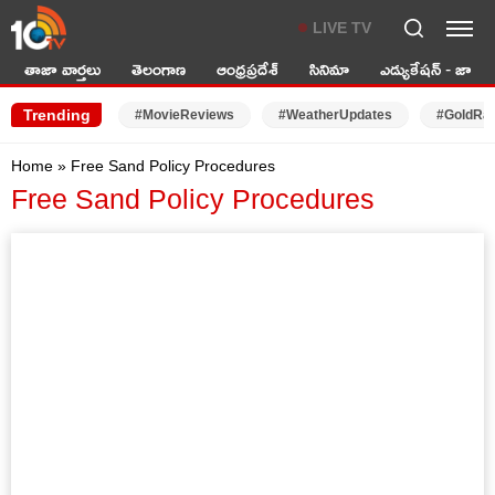
LIVE TV
తాజా వార్తలు
తెలంగాణ
ఆంధ్రప్రదేశ్
సినిమా
ఎడ్యుకేషన్ - జాబ్స్
Trending
#MovieReviews
#WeatherUpdates
#GoldRa
Home
»
Free Sand Policy Procedures
Free Sand Policy Procedures