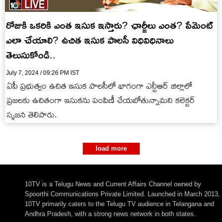
రోజుకి ఒకరికి ఎంత ఇసుక ఇస్తారు? ఛార్జీలు ఎంత? పేమెంట్
ఎలా చేయాలి? ఉచిత ఇసుక పాలసీ విధివిధినాలు
తెలుసుకోండి..
July 7, 2024 / 09:26 PM IST
ఏపీ ప్రభుత్వం ఉచిత ఇసుక పాలసీలో భాగంగా ఎన్టీఆర్ జిల్లాలో
ప్రజలకు ఉచితంగా ఇసుకను పంపిణీ చేయబోతున్నామని కలెక్టర్
సృజన తెలిపారు.
load more
10TV is a Telugu News and Current Affairs Channel owned by
Spoorthi Communications Private Limited. Launched in March 2013,
10TV primarily caters to the Telugu TV audience in Telangana and
Andhra Pradesh, with a strong news network in both states.