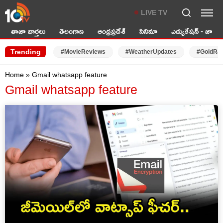
LIVE TV
తాజా వార్తలు
తెలంగాణ
ఆంధ్రప్రదేశ్
సినిమా
ఎడ్యుకేషన్ - జాబ్స్
Trending
#MovieReviews
#WeatherUpdates
#GoldRa
Home
»
Gmail whatsapp feature
Gmail whatsapp feature