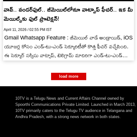
వావ్.. వండర్‌ఫుల్.. జీమెయిల్‌లోనూ వాట్సాప్ ఫీచర్.. ఇక మీ
మెయిల్స్‌కు ఫుల్ ప్రొటెక్షన్!
April 11, 2026 / 02:55 PM IST
Gmail Whatsapp Feature : జీమెయిల్ వాడే ఆండ్రాయిడ్, iOS
యూజర్ల కోసం ఎండ్-టు-ఎండ్ సెక్యూరిటీతో కొత్త ఫీచర్ వచ్చేసింది.
ఈ సెక్యూర్ సర్వీసు వాట్సాప్, టెలిగ్రామ్ మాదిరిగా ఎండ్-టు-ఎండ్
ఎన్‌క్రిప్షన్ అందిస్తుంది. పూర్తి…
load more
10TV is a Telugu News and Current Affairs Channel owned by
Spoorthi Communications Private Limited. Launched in March 2013,
10TV primarily caters to the Telugu TV audience in Telangana and
Andhra Pradesh, with a strong news network in both states.