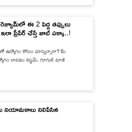
యూమ్‌‌లో ఈ 2 పెద్ద తప్పులు
లా ప్రీపేర్ చేస్తే జాబ్ పక్కా..!
 ఉద్యోగం కోసం చూస్తున్నారా? మీ
ద్యోగం రావడం కష్టమే. గూగుల్ మాజీ
 నియామ‌కాలు నిలిపేసిన