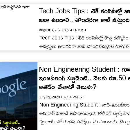
Tech Jobs Tips : టెక్ కంపెనీల్లో జాబ్
ఇలా ఉండాలి.. తొందరగా కాల్ వస్తుంది..
August 3, 2023 / 09:41 PM IST
Tech Jobs Tips : టెక్ కంపెనీల్లో కొత్త ఉద్యోగం 
అభ్యర్థులు తొందరగా జాబ్ పొందవచ్చునని గూగుల్ 
Non Engineering Student : గూగుల్
ఇంజనీరింగ్ స్టూడెంట్.. నెలకు రూ.50
అతడేం చేశాడో తెలుసా?
July 29, 2023 / 07:34 PM IST
Non Engineering Student : నాన్-ఇంజనీరింగ్ 
అనురాగ్ మకాడే అసాధారణమైన కోడింగ్ స్కిల్స
హైశాలరీలతో కూడిన ఉద్యోగాలను పొందారు. టెక్నాల