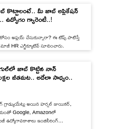
 కొట్టాలంటే.. మీ జాబ్ అప్లికేషన్
 ఉద్యోగం గ్యారెంటీ..!
కోసం అప్లయ్ చేసుకున్నారా? ఈ టిప్స్ పాటిస్తే
మాజీ HR ఎగ్జిక్యూటివ్ సూచించారు.
‌లో జాబ్ కొట్టిన నాన్
 లక్షల జీతమట.. అదేలా సాధ్యం..
గ్రాడ్యుయేట్లు అయిన హర్షల్ జుయికర్,
్ సాయంతో Google, Amazonలో
జీ ఉద్యోగావకాశాలు ఇంజినీరింగ్