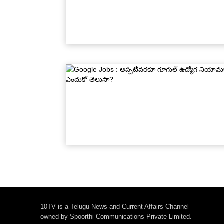
10TV is a Telugu News and Current Affairs Channel
owned by Spoorthi Communications Private Limited.