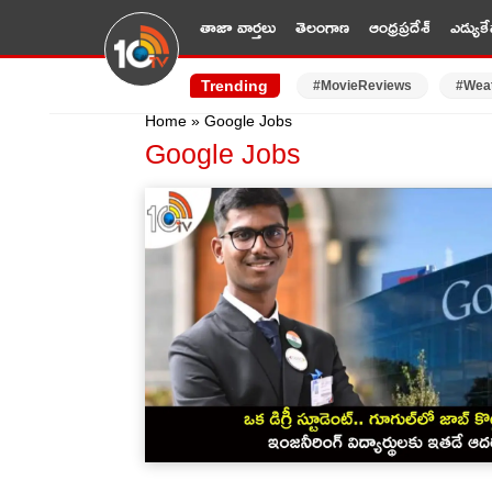
తాజా వార్తలు
తెలంగాణ
ఆంధ్రప్రదేశ్
ఎడ్యుకే
Trending
#MovieReviews
#Wea
Home
»
Google Jobs
Google Jobs