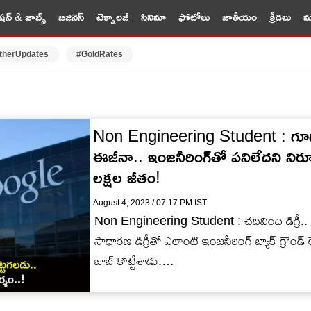
షన్ & జాబ్స్
బిజినెస్
టెక్నాలజీ
సినిమా
ఫోటోలు
జాతీయం
క్రీడలు
మర
therUpdates
#GoldRates
Non Engineering Student : గూగుల
ఈజీనా.. ఇంజనీరింగ్‌తో పనిలేదని నిరూప
లక్షల జీతం!
August 4, 2023 / 07:17 PM IST
Non Engineering Student : చదివింది డిగ్రీ.. చేస
సాధారణ డిగ్రీతో ఎలాంటి ఇంజనీరింగ్ బ్యాక్ గ్రౌండ్ 
జాబ్ కొట్టేశాడు.…