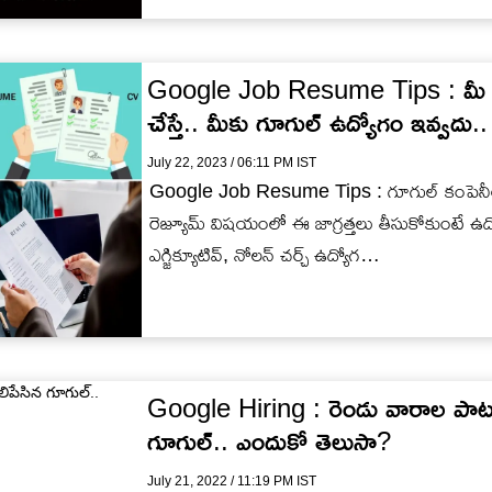
విద్యార్థులకు…
Google Job Resume Tips : మీ రెజ్
చేస్తే.. మీకు గూగుల్‌ ఉద్యోగం ఇవ్వదు.. ఇ
July 22, 2023 / 06:11 PM IST
Google Job Resume Tips : గూగుల్ కంపెనీలో
రెజ్యూమ్ విషయంలో ఈ జాగ్రత్తలు తీసుకోకుంటే ఉ
ఎగ్జిక్యూటివ్, నోలన్ చర్చ్ ఉద్యోగ…
Google Hiring : రెండు వారాల పాటు
గూగుల్‌.. ఎందుకో తెలుసా?
July 21, 2022 / 11:19 PM IST