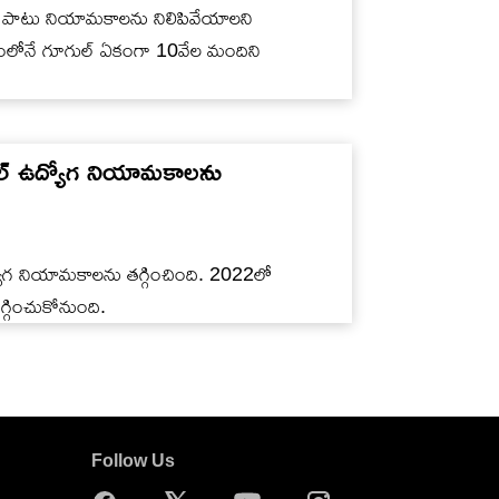
రాల పాటు నియామకాలను నిలిపివేయాలని
ైమాసికంలోనే గూగుల్ ఏకంగా 10వేల మందిని
ల్ ఉద్యోగ నియామకాలను
ద్యోగ నియామకాలను తగ్గించింది. 2022లో
్గించుకోనుంది.
Follow Us