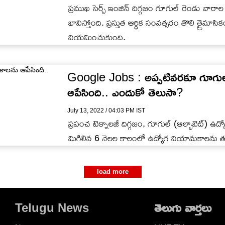
ప్రముఖ సెర్చ్ ఇంజిన్ దిగ్గజం గూగుల్ రెండు వా
భావిస్తోంది. ప్ర‌స్తుత ఆర్ధిక సంవ‌త్స‌రం తొలి త్ర
నియమించుకుంది.
Google Jobs : అప్పటివరకూ గూగు
ఆపేసింది.. ఎందుకో తెలుసా?
July 13, 2022 / 04:03 PM IST
ప్రపంచ టెక్నాలజీ దిగ్గజం, గూగుల్ (ఆల్భాబెట్) ఉ
మిగిలిన 6 నెలల కాలంలో ఉద్యోగ నియామకాలను తగ
load more
Telugu News
తెలుగు వార్తలు