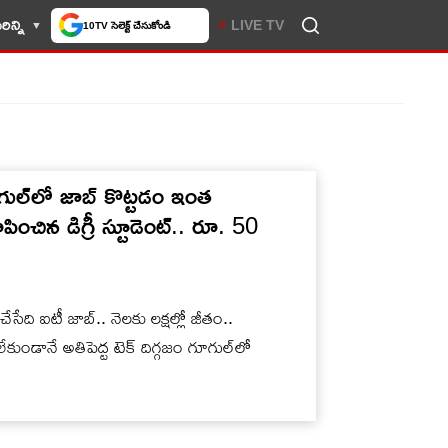
ిన్ని
LIVE TV
10TV సెలెక్ట్ చేసుకోండి
్‌లో జాబ్ కొట్టడం ఇంత
ించిన డిగ్రీ స్టూడెంట్.. రూ. 50
ేది ఐటీ జాబ్.. నెలకు లక్షల్లో జీతం..
లేకుండానే అతిపెద్ట టెక్ దిగ్గజం గూగుల్‌లో