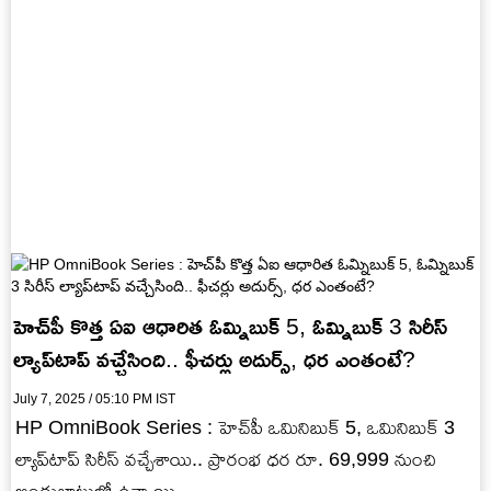
హెచ్‌పీ కొత్త ఏఐ ఆధారిత ఓమ్నిబుక్ 5, ఓమ్నిబుక్ 3 సిరీస్
ల్యాప్‌టాప్ వచ్చేసింది.. ఫీచర్లు అదుర్స్, ధర ఎంతంటే?
July 7, 2025 / 05:10 PM IST
HP OmniBook Series : హెచ్‌పీ ఒమినిబుక్ 5, ఒమినిబుక్ 3
ల్యాప్‌టాప్ సిరీస్ వచ్చేశాయి.. ప్రారంభ ధర రూ. 69,999 నుంచి