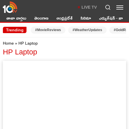
LIVE TV
తాజా వార్తలు
తెలంగాణ
ఆంధ్రప్రదేశ్
సినిమా
ఎడ్యుకేషన్ - జాబ్స్
Trending
#MovieReviews
#WeatherUpdates
#GoldRa
Home
»
HP Laptop
HP Laptop