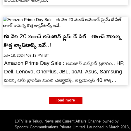
అందుబాటులో ఉన్నాయి.
ఈ నెల 20 నుంచే అమెజాన్ ప్రైమ్ డే సేల్.. లాంచ్ కానున్న
కొత్త ల్యాప్‌టాప్స్ ఇవే..!
July 18, 2024 / 08:13 PM IST
Amazon Prime Day Sale : అమెజాన్ వెబ్‌సైట్ ప్రకారం.. HP,
Dell, Lenovo, OnePlus, JBL, boAt, Asus, Samsung
మరిన్ని టాప్ బ్రాండ్‌ల నుంచి ఎలక్ట్రానిక్స్, అప్లియన్సెస్ 40 కొత్త
డివైజ్‌లను…
load more
10TV is a Telugu News and Current Affairs Channel owned by
Spoorthi Communications Private Limited. Launched in March 2013,