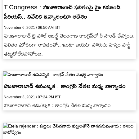
T.Congress : హుజూరాబాద్ ఫలితంపై హై కమాండ్
సీరియస్.. నివేదిక ఇవ్వాలంటూ ఆదేశం
November 6, 2021 / 06:50 AM IST
హుజూరాబాద్ బై పోల్ రిజల్ట్ తెలంగాణ కాంగ్రెస్‌లో రీ సౌండ్ చేస్తోంది.
ఫలితం ఘోరంగా రావడంతో.. ఇంటా బయటా పోరును హస్తం పార్టీ
తట్టుకోలేకపోతోంది.
హుజూరాబాద్ ఉపఎన్నిక : కాంగ్రెస్ నేతల మధ్య వాగ్వాదం
November 3, 2021 / 07:24 PM IST
హుజూరాబాద్ ఉపఎన్నిక : కాంగ్రెస్ నేతల మధ్య వాగ్వాదం