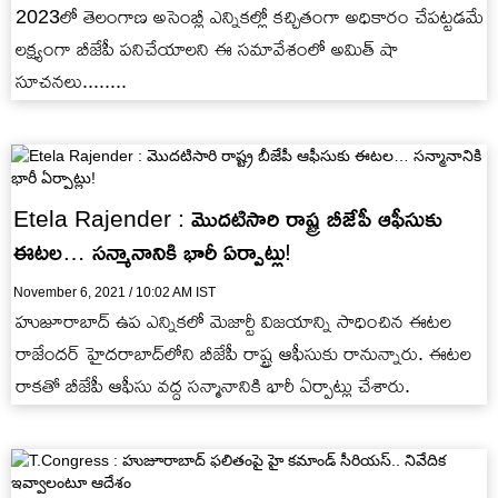
2023లో తెలంగాణ అసెంబ్లీ ఎన్నికల్లో కచ్చితంగా అధికారం చేపట్టడమే
లక్ష్యంగా బీజేపీ పనిచేయాలని ఈ సమావేశంలో అమిత్ షా
సూచనలు........
Etela Rajender : మొదటిసారి రాష్ట్ర బీజేపీ ఆఫీసుకు
ఈటల… సన్మానానికి భారీ ఏర్పాట్లు!
November 6, 2021 / 10:02 AM IST
హుజూరాబాద్‌ ఉప ఎన్నికలో మెజార్టీ విజయాన్ని సాధించిన ఈటల
రాజేందర్‌ హైదరాబాద్‌లోని బీజేపీ రాష్ట్ర ఆఫీసుకు రానున్నారు. ఈటల
రాకతో బీజేపీ ఆఫీసు వద్ద సన్మానానికి భారీ ఏర్పాట్లు చేశారు.