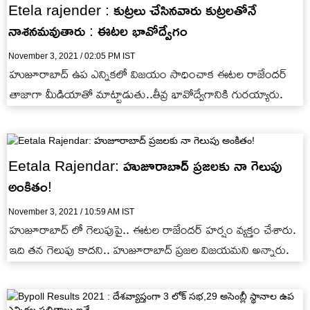
Etela rajender : కుట్రలు చేసినవారు కుట్రలతోనే
నాశనమవుతారు : ఈటల భావోద్వేగం
November 3, 2021 / 02:05 PM IST
హుజూరాబాద్‌ ఉప ఎన్నికలో విజయం సాధించాక ఈటల రాజేందర్
తాజాగా మీడియాతో మాట్టాడుతు..తీవ్ర భావోద్వేగానికి గురయ్యారు.
Eetala Rajendar: హుజూరాబాద్ ప్రజలకు నా గెలుపు
అంకితం!
November 3, 2021 / 10:59 AM IST
హుజూరాబాద్ లో గెలుపుపై.. ఈటల రాజేందర్ హర్షం వ్యక్తం చేశారు.
ఇది తన గెలుపు కాదని.. హుజూరాబాద్ ప్రజల విజయమని అన్నారు.