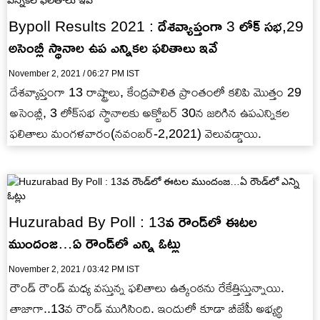
Bypoll Results 2021 : దేశవ్యాప్తంగా 3 లోక్ సభ,29
అసెంబ్లీ స్థానాల ఉప ఎన్నికల ఫలితాలు ఇవే
November 2, 2021 / 06:27 PM IST
దేశవ్యాప్తంగా 13 రాష్ట్రాలు, కేంద్రపాలిత ప్రాంతంలో కలిపి మొత్తం 29
అసెంబ్లీ, 3 లోక్​సభ స్థానాలకు అక్టోబర్​ 30న జరిగిన ఉపఎన్నికల
ఫలితాలు మంగళవారం(నవంబర్-2,2021) వెలువడ్డాయి.
Huzurabad By Poll : 13వ రౌండ్‌‌లో ఈటల
ముందంజ…ఏ రౌండ్‌‌లో ఎన్ని ఓట్లు
November 2, 2021 / 03:42 PM IST
రౌండ్ రౌండ్ మధ్య వస్తున్న ఫలితాలు ఉత్కంఠను రేకేత్తిస్తున్నాయి.
తాజాగా..13వ రౌండ్ ముగిసింది. ఇందులో కూడా బీజేపీ అభ్యర్థి