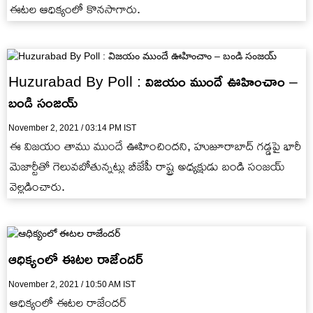
ఈటల ఆధిక్యంలో కొనసాగారు.
Huzurabad By Poll : విజయం ముందే ఊహించాం –
బండి సంజయ్
November 2, 2021 / 03:14 PM IST
ఈ విజయం తాము ముందే ఊహించిందని, హుజూరాబాద్ గడ్డపై భారీ
మెజార్టీతో గెలువబోతున్నట్లు బీజేపీ రాష్ట్ర అధ్యక్షుడు బండి సంజయ్
వెల్లడించారు.
ఆధిక్యంలో ఈటల రాజేందర్
November 2, 2021 / 10:50 AM IST
ఆధిక్యంలో ఈటల రాజేందర్