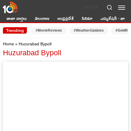
LIVE TV
తాజా వార్తలు
తెలంగాణ
ఆంధ్రప్రదేశ్
సినిమా
ఎడ్యుకేషన్ - జాబ్స్
Trending
#MovieReviews
#WeatherUpdates
#GoldRa
Home
»
Huzurabad Bypoll
Huzurabad Bypoll