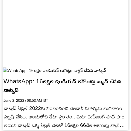
WhatsApp: 16లక్షల ఇండియన్ అకౌంట్లు బ్యాన్ చేసిన
వాట్సప్
June 2, 2022 / 08:53 AM IST
వాట్సప్ ఏప్రిల్ 2022కు సంబంధించి నెలవారీ రిపోర్టును బుధవారం
పబ్లిష్ చేసిది. అందులోని డేటా ప్రకారం.. మెటా మెసేజింగ్ ప్లాట్ ఫాం
అయిన వాట్సప్ ఒక్క ఏప్రిల్ నెలలో 16లక్షల 66వేల అకౌంట్లు బ్యాన్…