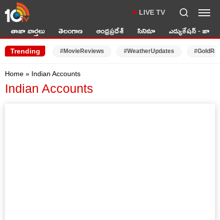
LIVE TV
తాజా వార్తలు
తెలంగాణ
ఆంధ్రప్రదేశ్
సినిమా
ఎడ్యుకేషన్ - జాబ్స్
Trending
#MovieReviews
#WeatherUpdates
#GoldRa
Home
»
Indian Accounts
Indian Accounts