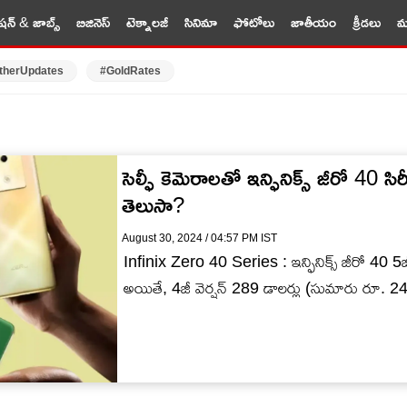
షన్ & జాబ్స్
బిజినెస్
టెక్నాలజీ
సినిమా
ఫోటోలు
జాతీయం
క్రీడలు
మర
therUpdates
#GoldRates
సెల్ఫీ కెమెరాలతో ఇన్ఫినిక్స్ జీరో 40 సి
తెలుసా?
August 30, 2024 / 04:57 PM IST
Infinix Zero 40 Series : ఇన్ఫినిక్స్ జీరో 40 
అయితే, 4జీ వెర్షన్ 289 డాలర్లు (సుమారు రూ. 