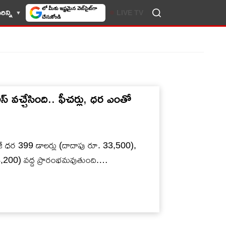
లో మీకు ఇష్టమైన వెబ్‌సైట్‌గా
ిన్ని
LIVE TV
చేసుకోండి
రీస్ వచ్చేసింది.. ఫీచర్లు, ధర ఎంతో
5జీ ధర 399 డాలర్లు (దాదాపు రూ. 33,500),
24,200) వద్ద ప్రారంభమవుతుంది.…