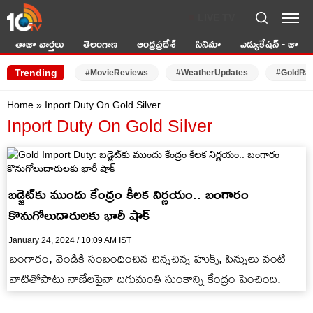
LIVE TV
తాజా వార్తలు
తెలంగాణ
ఆంధ్రప్రదేశ్
సినిమా
ఎడ్యుకేషన్ - జాబ్స్
Trending
#MovieReviews
#WeatherUpdates
#GoldRa
Home
»
Inport Duty On Gold Silver
Inport Duty On Gold Silver
బ‌డ్జెట్‌కు ముందు కేంద్రం కీలక నిర్ణయం.. బంగారం
కొనుగోలుదారులకు భారీ షాక్
January 24, 2024 / 10:09 AM IST
బంగారం, వెండికి సంబంధించిన చిన్నచిన్న హుక్స్, పిన్నులు వంటి
వాటితోపాటు నాణేలపైనా దిగుమంతి సుంకాన్ని కేంద్రం పెంచింది.