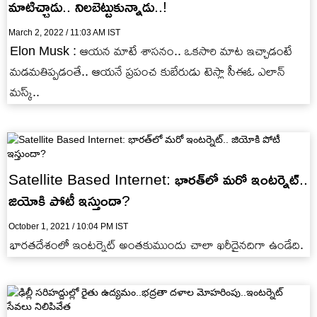
మాటిచ్చాడు.. నిలబెట్టుకున్నాడు..!
March 2, 2022 / 11:03 AM IST
Elon Musk : ఆయన మాటే శాసనం.. ఒకసారి మాట ఇచ్చాడంటే
మడమతిప్పడంతే.. ఆయనే ప్రపంచ కుబేరుడు టెస్లా సీఈఓ ఎలాన్
మస్క్..
Satellite Based Internet: భారత్‌లో మరో ఇంటర్నెట్..
జియోకి పోటీ ఇస్తుందా?
October 1, 2021 / 10:04 PM IST
భారతదేశంలో ఇంటర్నెట్ అంతకుముందు చాలా ఖరీదైనదిగా ఉండేది.