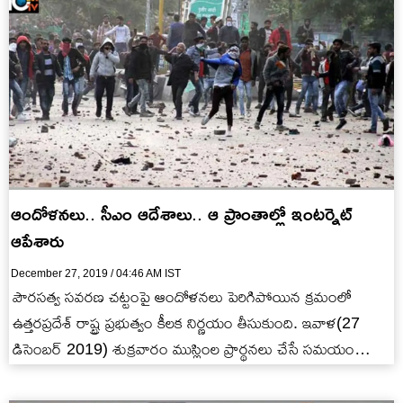
ఆందోళనలు.. సీఎం ఆదేశాలు.. ఆ ప్రాంతాల్లో ఇంటర్నెట్
ఆపేశారు
December 27, 2019 / 04:46 AM IST
పౌరసత్వ సవరణ చట్టంపై ఆందోళనలు పెరిగిపోయిన క్రమంలో
ఉత్తరప్రదేశ్ రాష్ట్ర ప్రభుత్వం కీలక నిర్ణయం తీసుకుంది. ఇవాళ(27
డిసెంబర్ 2019) శుక్రవారం ముస్లింల ప్రార్థనలు చేసే సమయం
కావడంతో ప్రభుత్వం అప్రమత్తం అయ్యింది. ముందు…