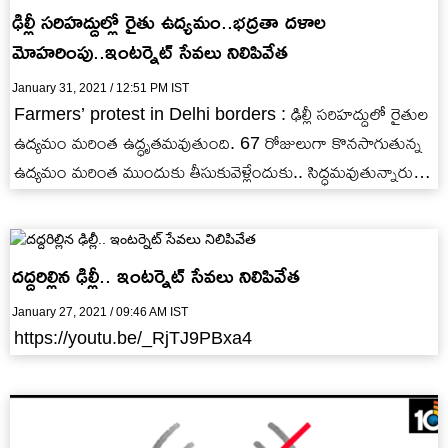
ఢిల్లీ సరిహద్దుల్లో రైతు ఉద్యమం..భద్రతా దళాల
మోహరింపు..ఇంటర్నెట్ సేవలు నిలిపివేత
January 31, 2021 / 12:51 PM IST
Farmers’ protest in Delhi borders : ఢిల్లీ సరిహద్దులో రైతుల
ఉద్యమం మరింత ఉద్ధృతమవుతుంది. 67 రోజులుగా కొనసాగుతున్న
ఉద్యమం మరింత ముందుకు తీసుకువెళ్లేందుకు.. సిద్ధమవుతున్నారు
అన్నదాతలు. ఉత్తరాది రాష్ట్రాల నుంచి ఢిల్లీ…
దద్దరిల్లిన ఢిల్లీ.. ఇంటర్నెట్ సేవలు నిలిపివేత
January 27, 2021 / 09:46 AM IST
https://youtu.be/_RjTJ9PBxa4