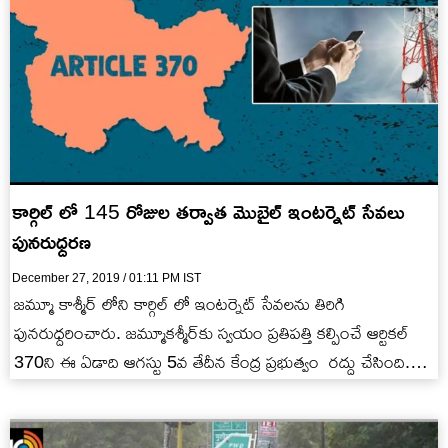
కార్గిల్ లో 145 రోజుల తర్వాత మొబైల్ ఇంటర్నెట్ సేవలు
పునరుధ్దరణ
December 27, 2019 / 01:11 PM IST
జమ్మూ కాశ్మీర్ లోని కార్గిల్ లో ఇంటర్నెట్ సేవలను తిరిగి
పునరుధ్దరించారు. జమ్మూకశ్మీర్‌కు స్వయం ప్రతిపత్తి కల్పించే ఆర్టికల్‌
370ని ఈ ఏడాది ఆగస్టు 5వ తేదీన కేంద్ర ప్రభుత్వం రద్దు చేసింది.
దీంతో…