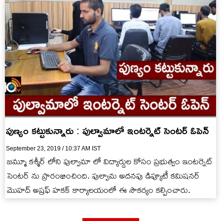
పుణ్యం కట్టుకున్నారు : పుల్వామాలో ఇంటర్నెట్ సెంటర్ ఓపెన్
September 23, 2019 / 10:37 AM IST
జమ్మూ కశ్మీర్ లోని పుల్వామా లో విద్యార్దుల కోసం ప్రభుత్వం ఇంటర్నెట్
సెంటర్ ను ప్రారంభించింది. పుల్వామ అదనపు డిప్యూటీ కమిషనర్
మొహద్ అష్రఫ్ హకక్ కార్యాలయంలో ఈ సౌకర్యం కల్పించారు.