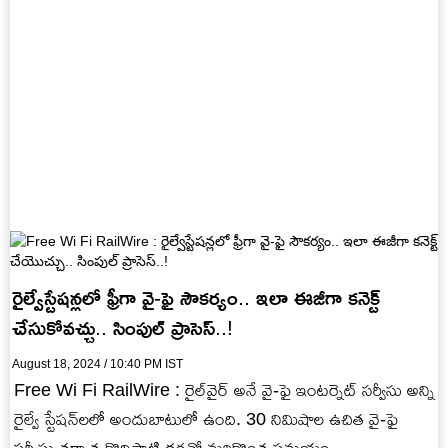
రైల్వేస్టేషన్లలో ఫ్రీగా వై-ఫై సౌకర్యం.. ఇలా ఈజీగా కనెక్ట్
చేసుకోవచ్చు.. సింపుల్ ప్రాసెస్..!
August 18, 2024 / 10:40 PM IST
Free Wi Fi RailWire : రైల్‌వైర్ అనే వై-ఫై ఇంటర్నెట్ సర్వీసు అన్ని
రైల్వే స్టేషన్‌లలో అందుబాటులో ఉంది. 30 నిమిషాల ఉచిత వై-ఫై