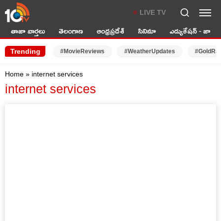
LIVE TV
తాజా వార్తలు
తెలంగాణ
ఆంధ్రప్రదేశ్
సినిమా
ఎడ్యుకేషన్ - జాబ్స్
Trending
#MovieReviews
#WeatherUpdates
#GoldRa
Home
»
internet services
internet services