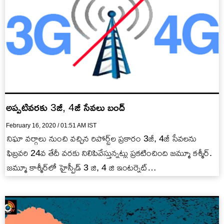
అప్పటివరకు 3జీ, 4జీ సేవలు బంద్
February 16, 2020 / 01:51 AM IST
నిఘా వర్గాలు నుంచి వచ్చిన రిపోర్ట్‌ల ప్రకారం 3జీ, 4జీ సేవలను
ఫిబ్రవరి 24వ తేదీ వరకు నిలిపివేస్తున్నట్లు ప్రకటించింది జమ్మూ కశ్మీర్.
జమ్మూ కాశ్మీర్‌లో హైస్పీడ్ 3 జి, 4 జి ఇంటర్నెట్…