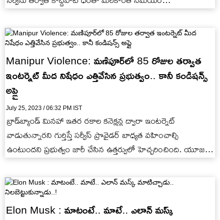
సర్వీసు తర్వాత కొద్దిపాటి ధరతో మరికొంత సమయం…
Manipur Violence: మణిపూర్‭లో 85 రోజుల తర్వాత
ఇంటర్నెట్ మీద నిషేధం ఎత్తివేసిన ప్రభుత్వం.. కానీ కండిషన్స్
అప్లై
July 25, 2023 / 06:32 PM IST
బ్రాడ్‌బ్యాండ్ మినహా ఇతర రకాల కనెక్షన్ల ద్వారా ఇంటర్నెట్
వాడుతున్నారని గుర్తిస్తే సర్వీస్ ప్రొవైడర్ బాధ్యత వహించాల్సి
ఉంటుందని ప్రభుత్వం జారీ చేసిన ఉత్తర్వులో హెచ్చరించింది. యూజర్లు
కచ్చితంగా విర్చువల్ ప్రైవేటు నెట్‌వర్క్ సాఫ్ట్‌వేర్‌ని…
Elon Musk : మాటంటే.. మాటే.. ఎలాన్ మస్క్