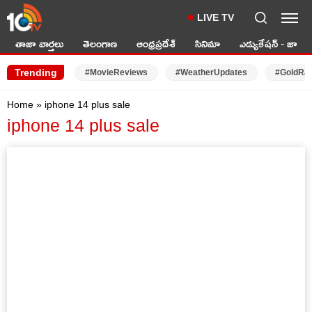
LIVE TV
తాజా వార్తలు
తెలంగాణ
ఆంధ్రప్రదేశ్
సినిమా
ఎడ్యుకేషన్ - జాబ్స్
Trending
#MovieReviews
#WeatherUpdates
#GoldRa
Home
»
iphone 14 plus sale
iphone 14 plus sale