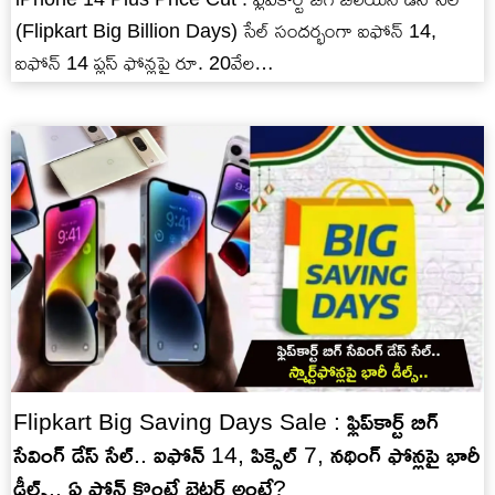
(Flipkart Big Billion Days) సేల్ సందర్భంగా ఐఫోన్ 14,
ఐఫోన్ 14 ప్లస్ ఫోన్లపై రూ. 20వేల…
Flipkart Big Saving Days Sale : ఫ్లిప్‌కార్ట్ బిగ్
సేవింగ్ డేస్ సేల్.. ఐఫోన్ 14, పిక్సెల్ 7, నథింగ్ ఫోన్లపై భారీ
డీల్స్.. ఏ ఫోన్ కొంటే బెటర్ అంటే?