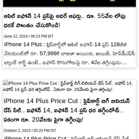
ఆపిల్ ఐఫోన్ 14 ప్లస్‌పై అదిరే ఆఫర్లు.. రూ. 55వేల లోపు
ధరకే సొంతం చేసుకోండి!
June 22, 2024 / 06:23 PM IST
iPhone 14 Plus : ఫ్లిప్‌కార్ట్‌లో ఆపిల్ ఐఫోన్ 14 ప్లస్ 128జీబీ
వేరియంట్‌లో రూ. 57,999కి జాబితా అయింది. అయితే, హెచ్‌డీఎఫ్‌సీ
బ్యాంక్ కార్డ్ ఉంటే.. ఐఫోన్ కొనుగోలుపై రూ. 4వేల తగ్గింపును…
iPhone 14 Plus Price Cut : ఫ్లిప్‌కార్ట్ బిగ్ బిలియన్
డేస్ సేల్.. ఐఫోన్ 14, ఐఫోన్ 14 ప్లస్ ధర తగ్గిందోచ్..
ఏకంగా రూ. 20వేలకు పైగా తగ్గింపు!
October 2, 2023 / 05:20 PM IST
iPhone 14 Plus Price Cut : ఫ్లిప్‌కార్ట్ బిగ్ బిలియన్ డేస్ సేల్