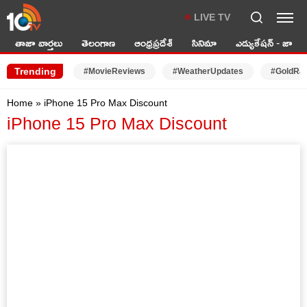
LIVE TV
తాజా వార్తలు
తెలంగాణ
ఆంధ్రప్రదేశ్
సినిమా
ఎడ్యుకేషన్ - జాబ్స్
Trending
#MovieReviews
#WeatherUpdates
#GoldRa
Home
»
iPhone 15 Pro Max Discount
iPhone 15 Pro Max Discount