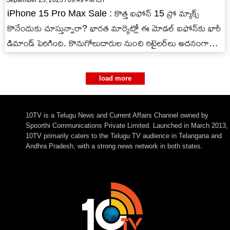
iPhone 15 Pro Max Sale : కొత్త ఐఫోన్ 15 ప్రో మ్యాక్స్
కొనేందుకు చూస్తున్నారా? భారత మార్కెట్లో ఈ మోడల్ ఐఫోన్‌కు భారీ
డిమాండ్ పెరిగింది. కొనుగోలుదారుల నుంచి రిటైలర్‌లు అదనంగా…
load more
10TV is a Telugu News and Current Affairs Channel owned by
Spoorthi Communications Private Limited. Launched in March 2013,
10TV primarily caters to the Telugu TV audience in Telangana and
Andhra Pradesh, with a strong news network in both states.