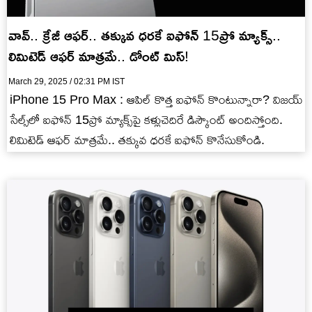
వావ్.. క్రేజీ ఆఫర్.. తక్కువ ధరకే ఐఫోన్ 15ప్రో మ్యాక్స్‌..
లిమిటెడ్ ఆఫర్ మాత్రమే.. డోంట్ మిస్!
March 29, 2025 / 02:31 PM IST
iPhone 15 Pro Max : ఆపిల్ కొత్త ఐఫోన్ కొంటున్నారా? విజయ్
సేల్స్‌లో ఐఫోన్ 15ప్రో మ్యాక్స్‌పై కళ్లుచెదిరే డిస్కౌంట్ అందిస్తోంది.
లిమిటెడ్ ఆఫర్ మాత్రమే.. తక్కువ ధరకే ఐఫోన్ కొనేసుకోండి.