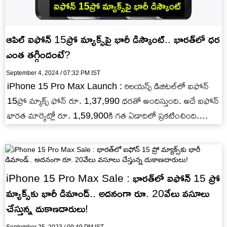
ఆపిల్ ఐఫోన్ 15ప్రో మ్యాక్స్‌పై భారీ డిస్కౌంట్.. భారత్‌లో ధర
ఎంత తగ్గిందంటే?
September 4, 2024 / 07:32 PM IST
iPhone 15 Pro Max Launch : రిలయన్స్ డిజిటల్‌లో ఐఫోన్
15ప్రో మ్యాక్స్ ఫోన్ రూ. 1,37,990 ధరతో అందిస్తుంది. అదే ఐఫోన్
భారత మార్కెట్లో రూ. 1,59,900కి గత ఏడాదిలో ప్రకటించింది.…
iPhone 15 Pro Max Sale : భారత్‌లో ఐఫోన్ 15 ప్రో
మ్యాక్స్‌కు భారీ డిమాండ్.. అదనంగా రూ. 20వేలు వసూలు
చేస్తున్న దుకాణదారులు!
September 25, 2023 / 09:49 PM IST