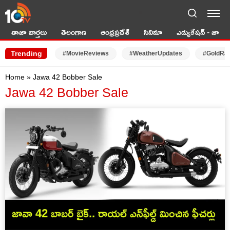
LIVE TV
తాజా వార్తలు
తెలంగాణ
ఆంధ్రప్రదేశ్
సినిమా
ఎడ్యుకేషన్ - జాబ్స్
Trending
#MovieReviews
#WeatherUpdates
#GoldRa
Home
»
Jawa 42 Bobber Sale
Jawa 42 Bobber Sale