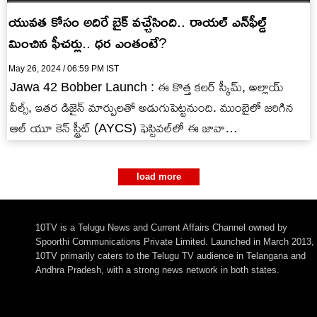
యువత కోసం అదిరే బైక్ వచ్చేసింది.. రాయల్ ఎన్‌ఫీల్డ్
మించిన ఫీచర్లు.. ధర ఎంతంటే?
May 26, 2024 / 06:59 PM IST
Jawa 42 Bobber Launch : ఈ కొత్త కలర్ స్కీమ్, అల్లాయ్
వీల్స్, ఇతర డిజైన్‌ మార్పులతో అడుగుపెట్టనుంది. ముంబైలో జరిగిన
ఆల్ యూ కెన్ స్ట్రీట్ (AYCS) ఫెస్టివల్‌లో ఈ జావా…
load more
10TV is a Telugu News and Current Affairs Channel owned by
Spoorthi Communications Private Limited. Launched in March 2013,
10TV primarily caters to the Telugu TV audience in Telangana and
Andhra Pradesh, with a strong news network in both states.