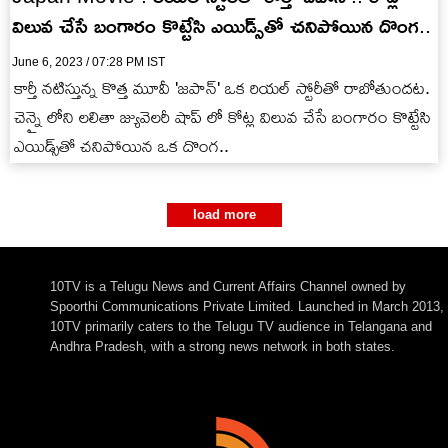
విలువ చేసే బంగారం కొట్టేసి ఎయిడ్స్‌తో చనిపోయిన దొంగ..
June 6, 2023 / 07:28 PM IST
కార్తీ నటిస్తున్న కొత్త మూవీ 'జపాన్' ఒక రియల్ స్టోరీతో రాబోతుందట.
చెన్నై లోని లలితా జ్యువెలరీ షాప్ లో కోట్ల విలువ చేసే బంగారం కొట్టేసి
ఎయిడ్స్‌తో చనిపోయిన ఒక దొంగ..
load more
10TV is a Telugu News and Current Affairs Channel owned by
Spoorthi Communications Private Limited. Launched in March 2013,
10TV primarily caters to the Telugu TV audience in Telangana and
Andhra Pradesh, with a strong news network in both states.