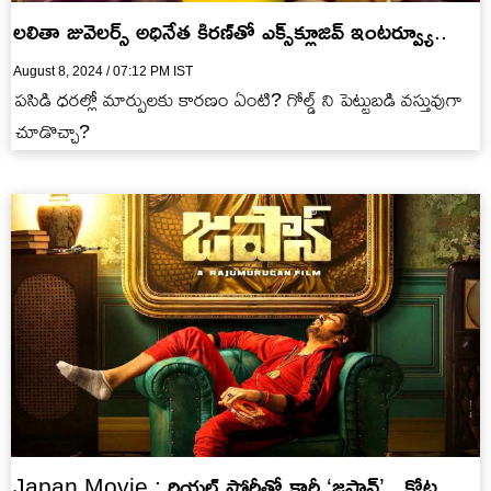
లలితా జువెలర్స్ అధినేత కిరణ్‌తో ఎక్స్‌క్లూజివ్ ఇంటర్వ్యూ..
August 8, 2024 / 07:12 PM IST
పసిడి ధరల్లో మార్పులకు కారణం ఏంటి? గోల్డ్ ని పెట్టుబడి వస్తువుగా
చూడొచ్చా?
Japan Movie : రియల్ స్టోరీతో కార్తీ ‘జపాన్’.. కోట్ల