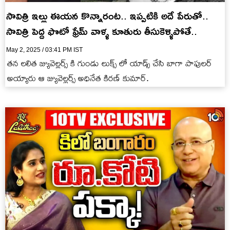
సావిత్రి ఇల్లు ఈయన కొన్నారంట.. ఇప్పటికి అదే పేరుతో..
సావిత్రి పెద్ద ఫొటో ఫ్రేమ్ వాళ్ళ కూతురు తీసుకెళ్ళిపోతే..
May 2, 2025 / 03:41 PM IST
తన లలిత జ్యువెల్లర్స్ కి గుండు లుక్స్ లో యాడ్స్ చేసి బాగా పాపులర్
అయ్యారు ఆ జ్యువెల్లర్స్ అధినేత కిరణ్ కుమార్.