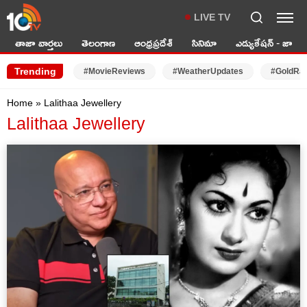
LIVE TV
తాజా వార్తలు
తెలంగాణ
ఆంధ్రప్రదేశ్
సినిమా
ఎడ్యుకేషన్ - జాబ్స్
Trending
#MovieReviews
#WeatherUpdates
#GoldRa
Home
»
Lalithaa Jewellery
Lalithaa Jewellery