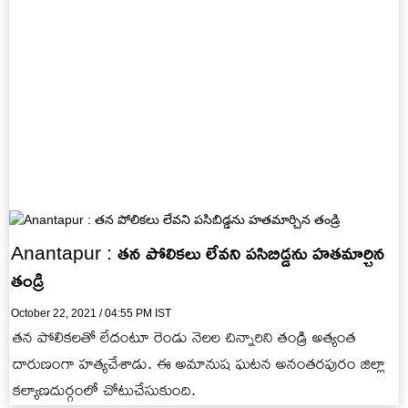
Anantapur : తన పోలికలు లేవని ప‌సిబిడ్డ‌ను హ‌త‌మార్చిన
తండ్రి
October 22, 2021 / 04:55 PM IST
తన పోలికలతో లేదంటూ రెండు నెలల చిన్నారిని తండ్రి అత్యంత
దారుణంగా హత్యచేశాడు. ఈ అమానుష ఘటన అనంతరపురం జిల్లా
కల్యాణదుర్గంలో చోటుచేసుకుంది.