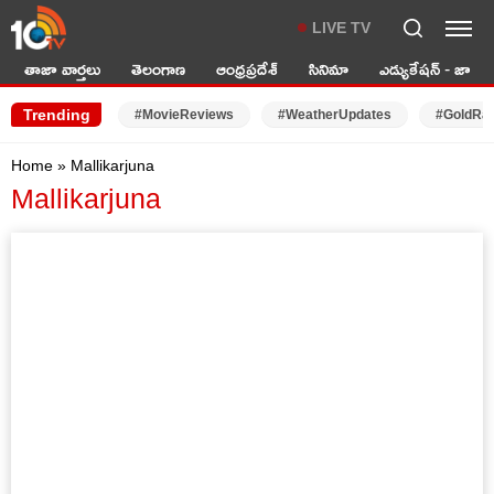
LIVE TV
తాజా వార్తలు
తెలంగాణ
ఆంధ్రప్రదేశ్
సినిమా
ఎడ్యుకేషన్ - జాబ్స్
Trending
#MovieReviews
#WeatherUpdates
#GoldRa
Home
»
Mallikarjuna
Mallikarjuna