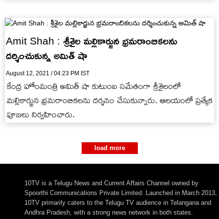
Amit Shah : శ్రీశైల మల్లికార్జున భ్రమరాంబికలను
దర్శించుకున్న అమిత్ షా
August 12, 2021 / 04:23 PM IST
కేంద్ర హోంమంత్రి అమిత్ షా కుటుంబ సమేతంగా శ్రీశైలంలో
మల్లికార్జున భ్రమరాంబికలను దర్శనం చేసుకున్నారు. ఆలయంలో ప్రత్యేక
పూజలు నిర్వహించారు.
load more
10TV is a Telugu News and Current Affairs Channel owned by
Spoorthi Communications Private Limited. Launched in March 2013,
10TV primarily caters to the Telugu TV audience in Telangana and
Andhra Pradesh, with a strong news network in both states.