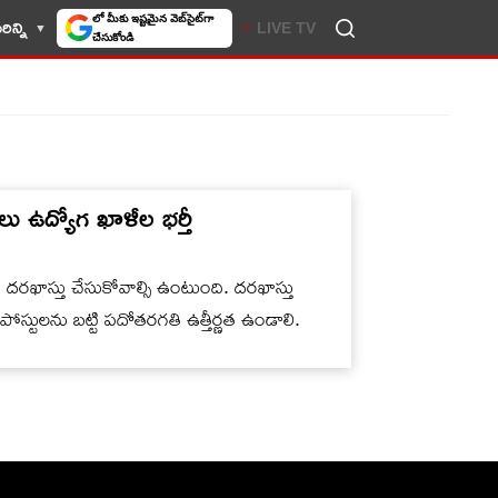
లో మీకు ఇష్టమైన వెబ్‌సైట్‌గా
ిన్ని
LIVE TV
చేసుకోండి
ు ఉద్యోగ ఖాళీల భర్తీ
ో దరఖాస్తు చేసుకోవాల్సి ఉంటుంది. దరఖాస్తు
ోస్టులను బట్టి పదోతరగతి ఉత్తీర్ణత ఉండాలి.