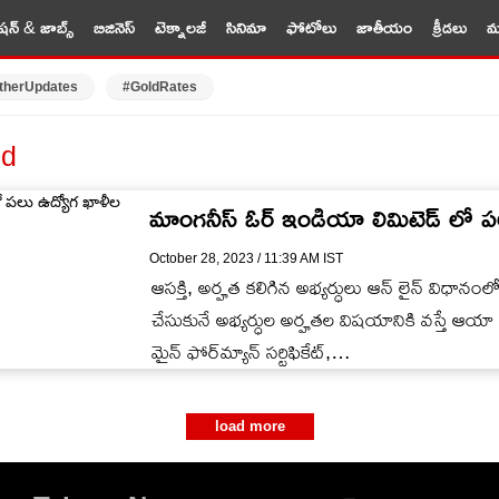
షన్ & జాబ్స్
బిజినెస్
టెక్నాలజీ
సినిమా
ఫోటోలు
జాతీయం
క్రీడలు
మర
therUpdates
#GoldRates
ed
మాంగనీస్ ఓర్ ఇండియా లిమిటెడ్‌ లో పల
October 28, 2023 / 11:39 AM IST
ఆసక్తి, అర్హత కలిగిన అభ్యర్ధులు ఆన్ లైన్ విధానంల
చేసుకునే అభ్యర్ధుల అర్హతల విషయానికి వస్తే ఆయా ప
మైన్ ఫోర్‌మ్యాన్ సర్టిఫికేట్,…
load more