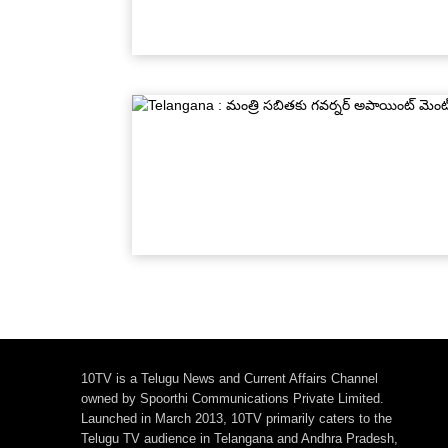
10TV is a Telugu News and Current Affairs Channel
owned by Spoorthi Communications Private Limited.
Launched in March 2013, 10TV primarily caters to the
Telugu TV audience in Telangana and Andhra Pradesh,