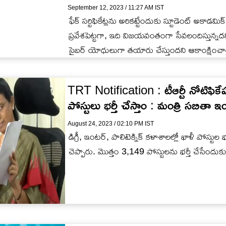
September 12, 2023 / 11:27 AM IST
ఫేక్ సర్టిఫికేట్లను అరికట్టేందుకు స్టూడెంట్ అకాడమిక
ప్రవేశపెట్టగా, ఇది విజయవంతంగా సేవలందిస్తున్నదని ప
సైబర్ యోధులుగా తయారు చేస్తుందని ఆకాంక్షించా
TRT Notification : టీఆర్టీ నోటిఫిక
పోస్టులు భర్తీ చేస్తాం : మంత్రి సబితా ఇంద్ర
August 24, 2023 / 02:10 PM IST
డిగ్రీ, ఇంటర్, పాలిటెక్నిక్ కళాశాలల్లో ఖాళీ పోస్టుల భ
చెప్పారు. మొత్తం 3,149 పోస్టులను భర్తీ చేసేందుక