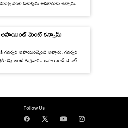
రు. మంత్రి వెంట పలువురు అధికారులు ఉన్నారు.
 అపాయింట్ మెంట్ కన్ఫామ్
ికి గవర్నర్ అపాయింట్మెంట్ ఇచ్చారు. గవర్నర్
రికి రేపు అంటే శుక్రవారం అపాయింట్ మెంట్
Follow Us