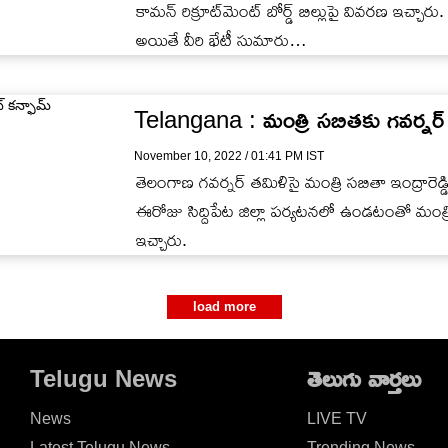
కామన్ రిక్రూట్‌మెంట్ బోర్డ్ బిల్లుపై వివరణ ఇచ్చా
అయితే వీరి భేటీ సుమారు…
Telangana : మంత్రి సబితకు గవర్నర్
November 10, 2022 / 01:41 PM IST
తెలంగాణ గవర్నర్ తమిళిసై మంత్రి సబితా ఇంద్రారెడ్డ
ఈరోజు సిద్దిపేట జిల్లా పర్యటనలో ఉండటంతో మంత్
ఇచ్చారు.
load more
Telugu News
తెలుగు వార్తలు
News
LIVE TV
Latest Telugu News
Trending News