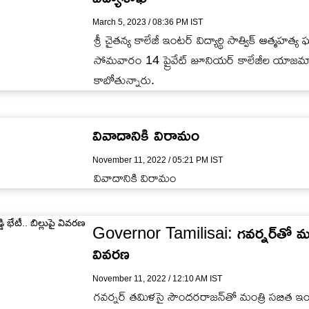
March 5, 2023 / 08:36 PM IST
శ్రీ చైతన్య కాలేజీ ఇంటర్ విద్యార్థి సాత్విక్ ఆత్మ
సోమవారం 14 ప్రైవేట్ జూనియర్ కాలేజీల యాజమాన్యా
కాబోతున్నారు.
వివాదానికి విరామం
November 11, 2022 / 05:21 PM IST
వివాదానికి విరామం
Governor Tamilisai: గవర్నర్‌తో మంత్రి 
వివరణ
November 11, 2022 / 12:10 AM IST
గవర్నర్‌ తమిళసై సౌందరరాజన్‌తో మంత్రి సబిత ఇంద