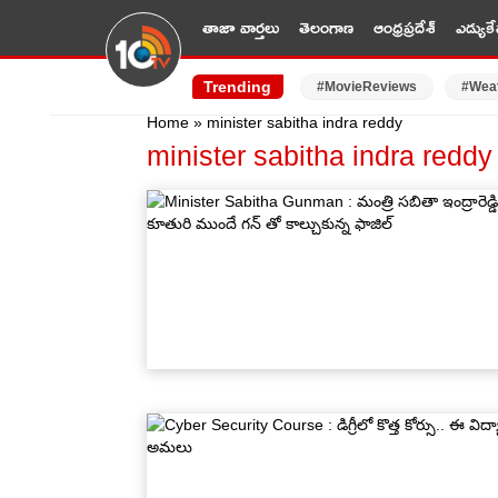
తాజా వార్తలు
తెలంగాణ
ఆంధ్రప్రదేశ్
ఎడ్యుకే
Trending
#MovieReviews
#Wea
Home
»
minister sabitha indra reddy
minister sabitha indra reddy