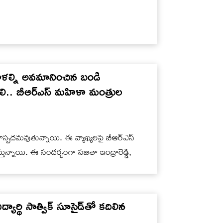
్ని అవమానించిన బండి
ాలి.. బీఆర్ఎస్ మహిళా మంత్రుల
ాదాస్పదమవుతున్నాయి. ఈ వ్యాఖ్యలపై బీఆర్ఎస్
స్తున్నాయి. ఈ సందర్భంగా సబితా ఇంద్రారెడ్డి,
యార్థి సాత్విక్ సూసైడ్‌తో కదిలిన