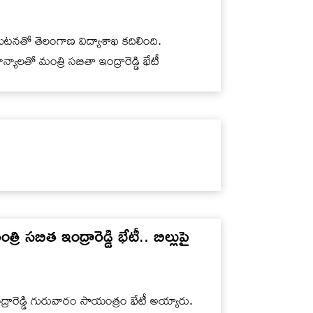
హత్య ఘటనతో తెలంగాణ విద్యాశాఖ కదిలింది.
లతో మంత్రి సబితా ఇంద్రారెడ్డి భేటీ
సబిత ఇంద్రారెడ్డి భేటీ.. బిల్లుపై
్రారెడ్డి గురువారం సాయంత్రం భేటీ అయ్యారు.