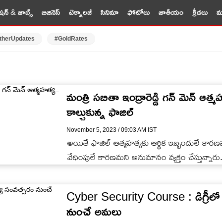
షన్ & జాబ్స్
బిజినెస్
టెక్నాలజీ
సినిమా
ఫోటోలు
జాతీయం
క్రీడలు
మర
therUpdates
#GoldRates
మంత్రి సబితా ఇంద్రారెడ్డి గన్ మెన్ ఆత
కాల్చుకున్న ఫాజిల్
November 5, 2023 / 09:03 AM IST
అయితే ఫాజిల్ ఆత్మహత్యకు ఆర్థిక ఇబ్బందులే కార
వేధింపులే కారణమని అనుమానం వ్యక్తం చేస్తున్నారు
Cyber Security Course : డిగ్రీలో క
నుంచే అమలు