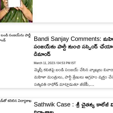
Bandi Sanjay Comments: మహిళల
సంజయ్‌ను పార్టీ నుంచి సస్పెండ్ చేయ
డిమాండ్
March 11, 2023 / 04:53 PM IST
మ్మెల్సీ కవితపై బండి సంజయ్ చేసిన వ్యాఖ్యలు వివ
మహిళా మంత్రులు, పార్టీ శ్రేణులు ఆగ్రహం వ్యక్తం చే
సత్యవతి రాథోడ్ మాట్లాడుతూ బీజేపీ,…
Sathwik Case : శ్రీ చైతన్య కాలేజీ విద్
విద్యాశాఖ