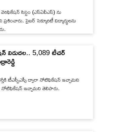
్ వెరిఫికేషన్ సిస్టం (ఎస్ఏవీఎస్) ను
్రశించారు. సైబర్ సెక్యూరిటీ విద్యార్థులను
రు.
ేషన్ విడుదల.. 5,089 టీచర్
ారెడ్డి
ర్తీకి టీఎస్పీఎస్సీ ద్వారా నోటిఫికేషన్ ఇచ్చామని
ు నోటిఫికేషన్ ఇచ్చామని తెలిపారు.