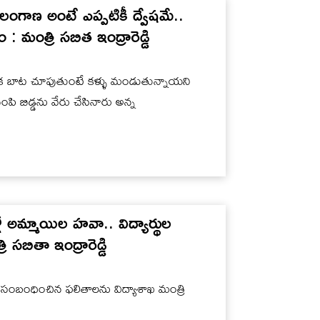
ంగాణ అంటే ఎప్పటికీ ద్వేషమే..
 మంత్రి సబిత ఇంద్రారెడ్డి
ే ఒక బాట చూపుతుంటే కళ్ళు మండుతున్నాయని
 చంపి బిడ్డను వేరు చేసినారు అన్న
అమ్మాయిల హవా.. విద్యార్థుల
 సబితా ఇంద్రారెడ్డి
 సంబంధించిన ఫలితాలను విద్యాశాఖ మంత్రి