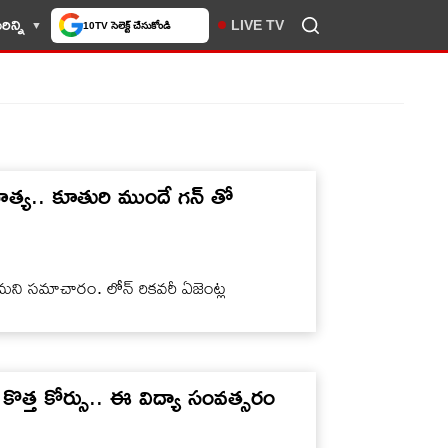
ిన్ని
LIVE TV
10TV సెలెక్ట్ చేసుకోండి
్మహత్య.. కూతురి ముందే గన్ తో
ణమని సమాచారం. లోన్ రికవరీ ఏజెంట్ల
.
ొత్త కోర్సు.. ఈ విద్యా సంవత్సరం