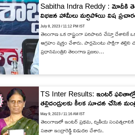
Sabitha Indra Reddy : మోదీకి తెల
విభజన హామీలు మర్చిపోయి విష ప్రచారం :
July 8, 2023 / 11:12 PM IST
తెలంగాణ ఒక రాష్ట్రంగా పరిపాలన చేస్తూ దేశానిక
ఆగ్రహం వ్యక్తం చేశారు. పార్లమెంటు సాక్షిగా తల్లిని
ప్రధానమంత్రిని తెలంగాణ ప్రజలు…
TS Inter Results: ఇంటర్ ఫలితాల్లో 
తల్లిదండ్రులకు కీలక సూచన చేసిన మంత్రి
May 9, 2023 / 11:16 AM IST
తెలంగాణలో ఇంటర్ ప్రథమ, ద్వితీయ సంవత్సరానికి
సబితా ఇంద్రారెడ్డి విడుదల చేశారు.