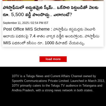
పోస్టాఫీసులో అద్భుతమైన స్కీమ్.. ఒకేసారి పెట్టబడితో నెలకు
రూ. 5,500 వడ్డీ పొందొచ్చు.. ఎలాగంటే?
September 11, 2025 / 02:54 PM IST
Post Office MIS Scheme : పోస్టాఫీసు కస్టమర్లకు నెలవారీ
ఆదాయ పథకంపై 7.4 శాతం వార్షిక వడ్డీని అందిస్తోంది. పోస్టాఫీసు
MIS పథకంలో కనీసం రూ. 1000 డిపాజిట్ చేయవచ్చు.
load more
10TV is a Telugu News and Current Affairs Channel owned by
Spoorthi Communications Private Limited. Launched in March 2013,
10TV primarily caters to the Telugu TV audience in Telangana and
Andhra Pradesh, with a strong news network in both states.