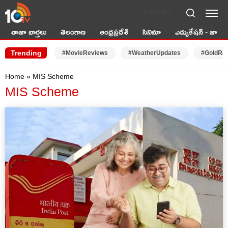
LIVE TV
తాజా వార్తలు
తెలంగాణ
ఆంధ్రప్రదేశ్
సినిమా
ఎడ్యుకేషన్ - జాబ్స్
Trending
#MovieReviews
#WeatherUpdates
#GoldRa
Home
»
MIS Scheme
MIS Scheme