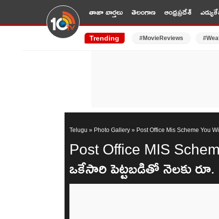
తాజా వార్తలు
తెలంగాణ
ఆంధ్రప్రదేశ్
ఎడ్యుకే
Trending
#MovieReviews
#Wea
Telugu
»
Photo Gallery
»
Post Office Mis Scheme You Wi
Post Office MIS Scheme : 
ఒకేసారి పెట్టబడితో నెలకు రూ