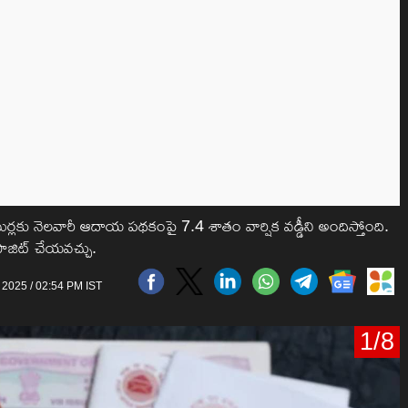
లకు నెలవారీ ఆదాయ పథకంపై 7.4 శాతం వార్షిక వడ్డీని అందిస్తోంది.
ాజిట్ చేయవచ్చు.
 2025 / 02:54 PM IST
1/8