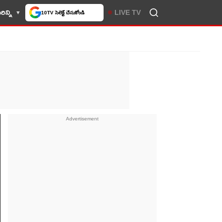
లో మీకు ఇష్టమైన వెబ్‌సైట్‌గా
ిన్ని
LIVE TV
చేసుకోండి