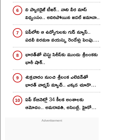
ది ప్యార‌డైజ్ టీజ‌ర్‌.. నాని వీర మాస్
విధ్వంసం.. అదిరిపోయిన జ‌డ‌ల్ జ‌మానా..
ఏపీలోని ఆ ఉద్యోగులకు గుడ్ న్యూస్..
పదవీ విరమణ వయస్సు రెండేళ్లు పెంపు..
జీవో విడుదల
భార‌త్‌తో టెస్టు సిరీస్‌కు ముందు శ్రీలంక‌కు
భారీ షాక్..
శుక్ర‌వారం నుంచి శ్రీలంక ఎలెవ‌న్‌తో
భార‌త్ వార్మ‌ప్ మ్యాచ్.. ఎక్క‌డ చూడొచ్చొ
తెలుసా?
ఏపీ కేబినెట్లో 34 కీలక అంశాలకు
ఆమోదం.. అమరావతి, అసెంబ్లీ, హైకోర్టు
డిజైన్లకు భారీ నిధులు