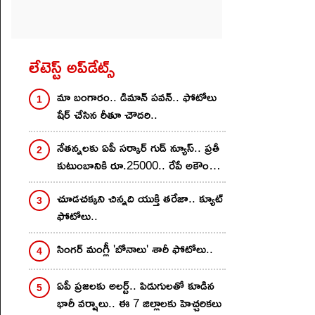
లేటెస్ట్ అప్‌డేట్స్
మా బంగారం.. డిమాన్ ప‌వ‌న్.. ఫోటోలు
షేర్ చేసిన రీతూ చౌద‌రి..
నేతన్నలకు ఏపీ సర్కార్ గుడ్ న్యూస్.. ప్రతీ
కుటుంబానికి రూ.25000.. రేపే అకౌంట్స్
లో జమ
చూడ‌చ‌క్క‌ని చిన్న‌ది యుక్తి త‌రేజా.. క్యూట్
ఫోటోలు..
సింగ‌ర్ మంగ్లీ 'బోనాలు' శారీ ఫోటోలు..
ఏపీ ప్రజలకు అలర్ట్.. పిడుగులతో కూడిన
భారీ వర్షాలు.. ఈ 7 జిల్లాలకు హెచ్చరికలు