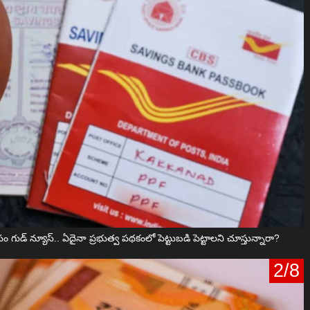
గుడ్ న్యూస్.. ఏదైనా ప్రభుత్వ పథకంలో పెట్టుబడి పెట్టాలని చూస్తున్నారా?
2/8