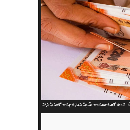
పోస్టాఫీసులో అద్భుతమైన స్కీమ్ అందుబాటులో ఉంది. దేశం