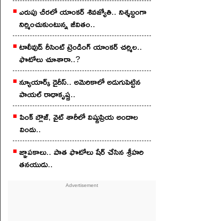
ఎరుపు చీర‌లో యాంక‌ర్ శివ‌జ్యోతి.. నిశ్శబ్దంగా
నిర్మించుకుంటున్న జీవితం..
టాలీవుడ్ రీసెంట్ ట్రెండింగ్ యాంకర్ చర్మిల..
ఫొటోలు చూశారా..?
న్యూయార్క్ డైరీస్.. అమెరికాలో అడుగుపెట్టిన
పాయల్ రాధాకృష్ణ..
పింక్ బ్లౌజ్, వైట్ శారీలో విష్ణుప్రియ అందాల
విందు..
జ్ఞాపకాలు.. పాత ఫొటోలు షేర్ చేసిన శ్రీహరి
తనయుడు..