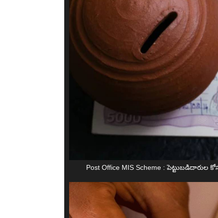
Post Office MIS Scheme : పెట్టుబడిదారుల కోసం 