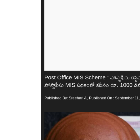
Post Office MIS Scheme : పోస్టాఫీసు కస్టమర్
పోస్టాఫీసు MIS పథకంలో కనీసం రూ. 1000 డిప
Published By:
Sreehari A
, Published On : September 11,