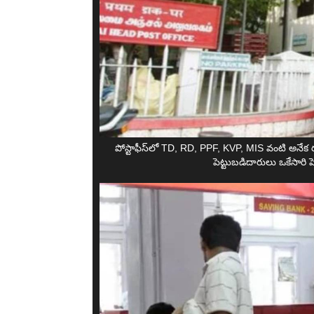
పోస్టాఫీస్‌లో TD, RD, PPF, KVP, MIS వంటి అనేక
పెట్టుబడిదారులు ఒకేసారి పెట్ట