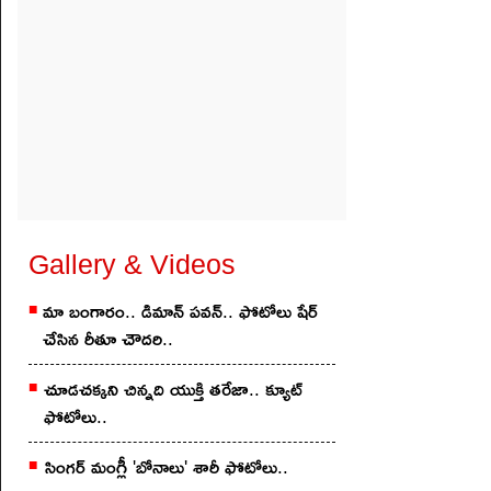
Gallery & Videos
మా బంగారం.. డిమాన్ ప‌వ‌న్.. ఫోటోలు షేర్
చేసిన రీతూ చౌద‌రి..
చూడ‌చ‌క్క‌ని చిన్న‌ది యుక్తి త‌రేజా.. క్యూట్
ఫోటోలు..
సింగ‌ర్ మంగ్లీ 'బోనాలు' శారీ ఫోటోలు..