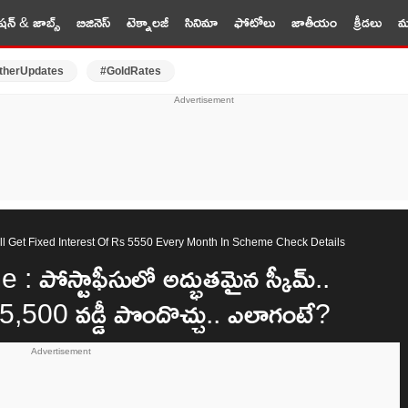
షన్ & జాబ్స్
బిజినెస్
టెక్నాలజీ
సినిమా
ఫోటోలు
జాతీయం
క్రీడలు
మర
therUpdates
#GoldRates
ll Get Fixed Interest Of Rs 5550 Every Month In Scheme Check Details
పోస్టాఫీసులో అద్భుతమైన స్కీమ్..
. 5,500 వడ్డీ పొందొచ్చు.. ఎలాగంటే?