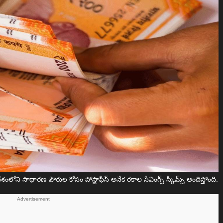
లోని సాధారణ పౌరుల కోసం పోస్టాఫీస్ అనేక రకాల సేవింగ్స్ స్కీమ్స్ అందిస్తోంది.