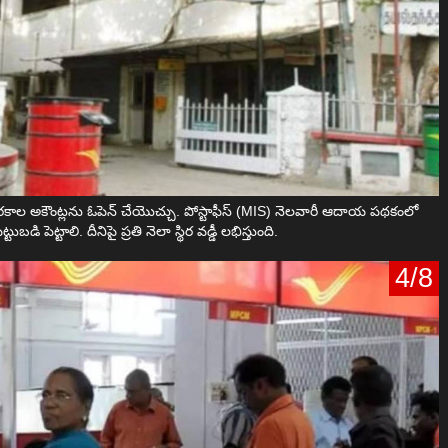
 రకాల అకౌంట్లను ఓపెన్ చేయొచ్చు. పోస్టాఫీస్ (MIS) నెలవారీ ఆదాయ పథకంలో
ుబడి పెట్టాలి. దీనిపై ప్రతి నెలా స్థిర వడ్డీ లభిస్తుంది.
4/8