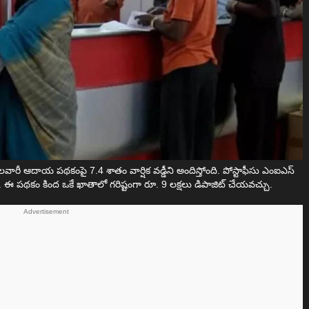
నెలవారీ ఆదాయ పథకంపై 7.4 శాతం వార్షిక వడ్డీని అందిస్తోంది. పోస్టాఫీసు ఎంఐఎస్
ఈ పథకం కింద ఒకే ఖాతాలో గరిష్టంగా రూ. 9 లక్షలు డిపాజిట్ చేయవచ్చు.