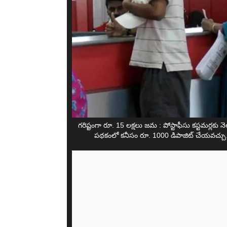
గరిష్టంగా రూ. 15 లక్షలు జమ : పోస్టాఫీసు కస్టమర్లకు 
పథకంలో కనీసం రూ. 1000 డిపాజిట్ చేయవచ్చు. 