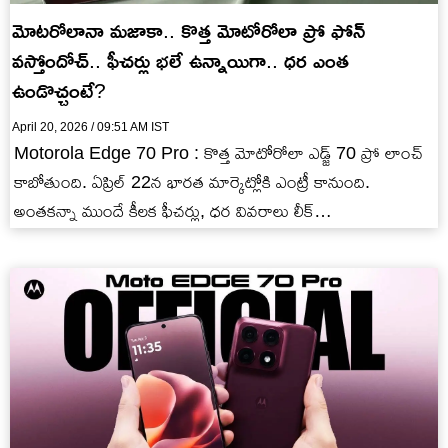
మోటరోలానా మజాకా.. కొత్త మోటోరోలా ప్రో ఫోన్
వస్తోందోచ్.. ఫీచర్లు భలే ఉన్నాయిగా.. ధర ఎంత
ఉండొచ్చంటే?
April 20, 2026 / 09:51 AM IST
Motorola Edge 70 Pro : కొత్త మోటోరోలా ఎడ్జ్ 70 ప్రో లాంచ్
కాబోతుంది. ఏప్రిల్ 22న భారత మార్కెట్లోకి ఎంట్రీ కానుంది.
అంతకన్నా ముందే కీలక ఫీచర్లు, ధర వివరాలు లీక్…