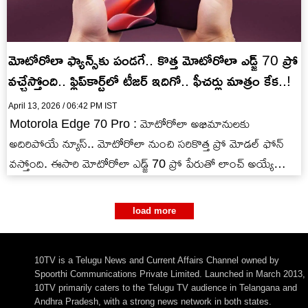
మోటోరోలా ఫ్యాన్స్‌కు పండగే.. కొత్త మోటోరోలా ఎడ్జ్ 70 ప్రో
వచ్చేస్తోంది.. ఫ్లిప్‌కార్ట్‌లో టీజర్ ఇదిగో.. ఫీచర్లు మాత్రం కేక..!
April 13, 2026 / 06:42 PM IST
Motorola Edge 70 Pro : మోటోరోలా అభిమానులకు
అదిరిపోయే న్యూస్.. మోటోరోలా నుంచి సరికొత్త ప్రో మోడల్ ఫోన్
వస్తోంది. ఈసారి మోటోరోలా ఎడ్జ్ 70 ప్రో పేరుతో లాంచ్ అయ్యే
అవకాశం…
load more
10TV is a Telugu News and Current Affairs Channel owned by
Spoorthi Communications Private Limited. Launched in March 2013,
10TV primarily caters to the Telugu TV audience in Telangana and
Andhra Pradesh, with a strong news network in both states.