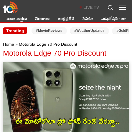
LIVE TV
తాజా వార్తలు
తెలంగాణ
ఆంధ్రప్రదేశ్
సినిమా
ఎడ్యుకేషన్ - జాబ్స్
Trending
#MovieReviews
#WeatherUpdates
#GoldRa
Home
»
Motorola Edge 70 Pro Discount
Motorola Edge 70 Pro Discount