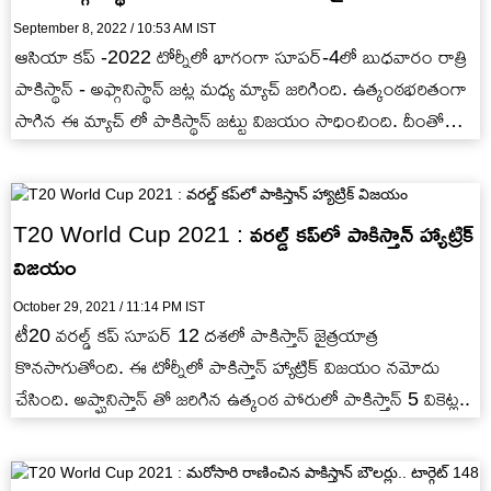
September 8, 2022 / 10:53 AM IST
ఆసియా కప్ -2022 టోర్నీలో భాగంగా సూపర్-4లో బుధవారం రాత్రి
పాకిస్థాన్ - అఫ్గానిస్థాన్ జట్ల మధ్య మ్యాచ్ జరిగింది. ఉత్కంఠభరితంగా
సాగిన ఈ మ్యాచ్ లో పాకిస్థాన్ జట్టు విజయం సాధించింది. దీంతో…
T20 World Cup 2021 : వరల్డ్ కప్‌లో పాకిస్తాన్ హ్యాట్రిక్
విజయం
October 29, 2021 / 11:14 PM IST
టీ20 వరల్డ్ కప్ సూపర్ 12 దశలో పాకిస్తాన్ జైత్రయాత్ర
కొనసాగుతోంది. ఈ టోర్నీలో పాకిస్తాన్ హ్యాట్రిక్ విజయం నమోదు
చేసింది. అప్ఘానిస్తాన్ తో జరిగిన ఉత్కంఠ పోరులో పాకిస్తాన్ 5 వికెట్ల..