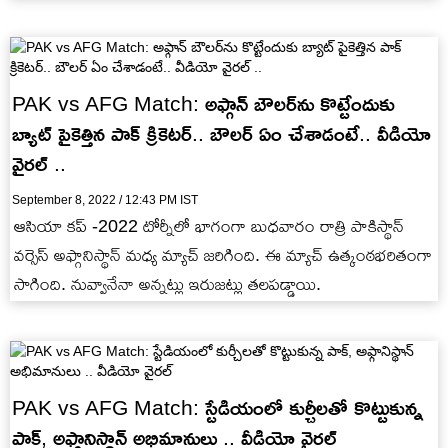
PAK vs AFG Match: అఫ్గాన్ బౌలర్‌ను కొట్టేందుకు
బ్యాట్ పైకెత్తిన పాక్ క్రికెటర్.. బౌలర్ ఏం చేశాడంటే.. వీడియో
వైరల్ ..
September 8, 2022 / 12:43 PM IST
ఆసియా కప్ -2022 టోర్నీలో భాగంగా బుధవారం రాత్రి పాకిస్థాన్
వర్సెస్ అఫ్గానిస్థాన్ మధ్య మ్యాచ్ జరిగింది. ఈ మ్యాచ్ ఉత్కంఠభరితంగా
సాగింది. నువ్వానేనా అన్నట్లు ఇరుజట్లు తలపడ్డాయి.
PAK vs AFG Match: స్టేడియంలో కుర్చీలతో కొట్టుకున్న
పాక్, అఫ్గానిస్థాన్ అభిమానులు .. వీడియో వైరల్