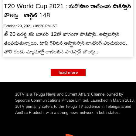
T20 World Cup 2021 : మరోసారి రాణించిన పాకిస్తాన్
బౌలర్లు.. టార్గెట్ 148
October 29, 2021 / 09:20 PM IST
టీ 20 వరల్డ్ కప్ సూపర్ 12లో భాగంగా పాకిస్తాన్, అఫ్ఘానిస్తాన్
తలపడుతున్నాయి. టాస్ గెలిచిన అప్ఘానిస్తాన్ బ్యాటింగ్ ఎంచుకుంది.
తొలి రెండు మ్యాచుల్లో రాణించిన పాకిస్తాన్ బౌలర్లు..
load more
10TV is a Telugu News and Current Affairs Channel owned by
Spoorthi Communications Private Limited. Launched in March 2013,
10TV primarily caters to the Telugu TV audience in Telangana and
Andhra Pradesh, with a strong news network in both states.