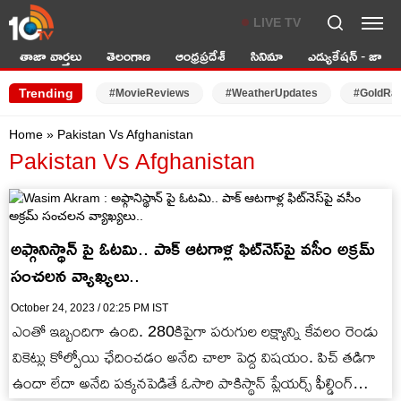
LIVE TV
తాజా వార్తలు
తెలంగాణ
ఆంధ్రప్రదేశ్
సినిమా
ఎడ్యుకేషన్ - జాబ్స్
Trending
#MovieReviews
#WeatherUpdates
#GoldRa
Home
»
Pakistan Vs Afghanistan
Pakistan Vs Afghanistan
అఫ్గానిస్థాన్ పై ఓటమి.. పాక్ ఆటగాళ్ల ఫిట్‌నెస్‌పై వసీం అక్రమ్
సంచలన వ్యాఖ్యలు..
October 24, 2023 / 02:25 PM IST
ఎంతో ఇబ్బందిగా ఉంది. 280కిపైగా పరుగుల లక్ష్యాన్ని కేవలం రెండు
వికెట్లు కోల్పోయి ఛేదించడం అనేది చాలా పెద్ద విషయం. పిచ్ తడిగా
ఉందా లేదా అనేది పక్కనపెడితే ఓసారి పాకిస్థాన్ ప్లేయర్స్ ఫీల్డింగ్…