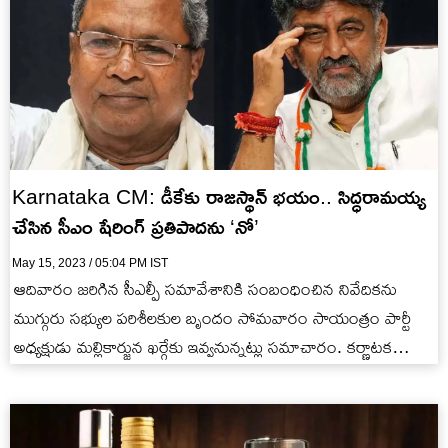
Karnataka CM: డీకేకు రాజస్థాన్ భయం.. సిద్ధరామయ్య
చేసిన సీఎం షేరింగ్‭ ప్రతిపాదను ‘నో’
May 15, 2023 / 05:04 PM IST
ఆదివారం జరిగిన సీఎల్పీ సమావేశానికి సంబంధించిన నివేదికను
ముగ్గురు సభ్యుల పరిశీలకుల బృందం సోమవారం సాయంత్రం పార్టీ
అధ్యక్షుడు మల్లికార్జున ఖర్గేకు ఇవ్వనున్నట్లు సమాచారం. కర్ణాటక
తదుపరి ముఖ్యమంత్రిని ఎంపిక చేసేందుకు కాంగ్రెస్ అధ్యక్షుడు…