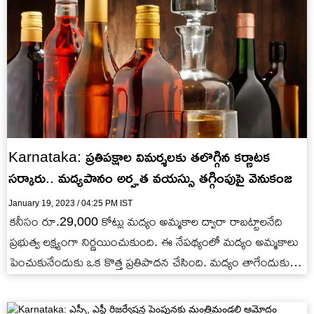
Karnataka: ప్రతిపక్షాల విమర్శలకు తలొగ్గిన కర్ణాటక
సర్కారు.. మద్యపానం అర్హత వయస్సు తగ్గింపుపై వెనుకంజ
January 19, 2023 / 04:25 PM IST
కనీసం రూ.29,000 కోట్లు మద్యం అమ్మకాల ద్వారా రాబట్టాలనేది
ప్రభుత్వ లక్ష్యంగా నిర్ణయించుకుంది. ఈ నేపథ్యంలో మద్యం అమ్మకాలు
పెంచుకునేందుకు ఒక కొత్త ప్రతిపాదన చేసింది. మద్యం తాగేందుకు
ఇంతకుముందు ఉన్న 21 ఏళ్ల…