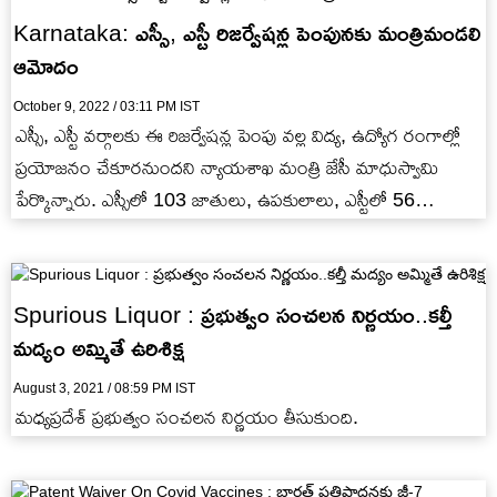
Karnataka: ఎస్సీ, ఎస్టీ రిజర్వేషన్ల పెంపునకు మంత్రిమండలి
ఆమోదం
October 9, 2022 / 03:11 PM IST
ఎస్సీ, ఎస్టీ వర్గాలకు ఈ రిజర్వేషన్ల పెంపు వల్ల విద్య, ఉద్యోగ రంగాల్లో
ప్రయోజనం చేకూరనుందని న్యాయశాఖ మంత్రి జేసీ మాధుస్వామి
పేర్కొన్నారు. ఎస్సీలో 103 జాతులు, ఉపకులాలు, ఎస్టీలో 56
ఉపకులాలు ఉన్నాయన్నారు.…
Spurious Liquor : ప్రభుత్వం సంచలన నిర్ణయం..కల్తీ
మద్యం అమ్మితే ఉరిశిక్ష
August 3, 2021 / 08:59 PM IST
మధ్యప్రదేశ్ ప్రభుత్వం సంచలన నిర్ణయం తీసుకుంది.