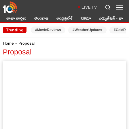
LIVE TV
తాజా వార్తలు
తెలంగాణ
ఆంధ్రప్రదేశ్
సినిమా
ఎడ్యుకేషన్ - జాబ్స్
Trending
#MovieReviews
#WeatherUpdates
#GoldRa
Home
»
Proposal
Proposal