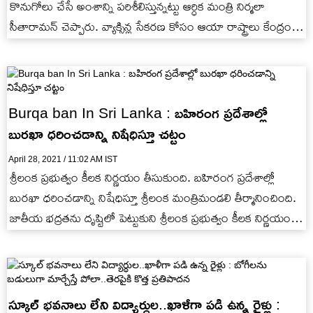
కొనుగోలు చేసే అంశాన్ని పరిశీలిస్తున్నట్టు ఆర్ధిక మంత్రి నిర్మలా
సీతారామన్ చెప్పారు. వ్యాక్సిన్ల సేకరణ కోసం ఆయా రాష్ట్రాలు కేంద్రంపై
ఒత్తిడి తీసుకొస్తున్నాయి. ఈ…
Burqa ban In Sri Lanka : బహిరంగ ప్రదేశాల్లో
బురఖా ధరించడాన్ని నిషేధిస్తూ చట్టం
April 28, 2021 / 11:02 AM IST
శ్రీలంక ప్రభుత్వం కీలక నిర్ణయం తీసుకుంది. బహిరంగ ప్రదేశాల్లో
బురఖా ధరించడాన్ని నిషేధిస్తూ శ్రీలంక మంత్రిమండలి తీర్మానించింది.
జాతీయ భద్రతను దృష్టిలో పెట్టుకుని శ్రీలంక ప్రభుత్వం కీలక నిర్ణయం
తీసుకుంది.
స్కూల్ భవనాలు లేని విద్యార్ధుల..ఖాళీగా పడి ఉన్న రైళ్లు :