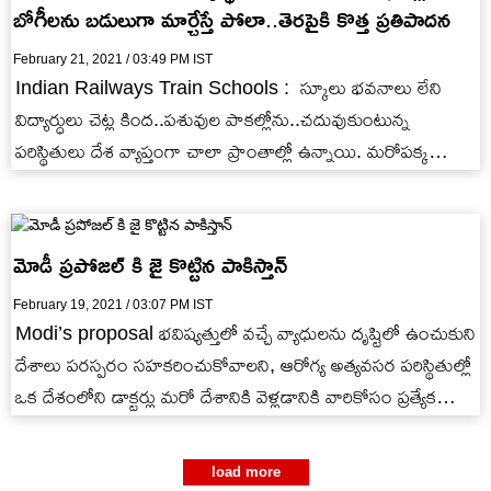
బోగీలను బడులుగా మార్చేస్తే పోలా..తెరపైకి కొత్త ప్రతిపాదన
February 21, 2021 / 03:49 PM IST
Indian Railways Train Schools : స్కూలు భవనాలు లేని
విద్యార్ధులు చెట్ల కింద..పశువుల పాకల్లోను..చదువుకుంటున్న
పరిస్థితులు దేశ వ్యాప్తంగా చాలా ప్రాంతాల్లో ఉన్నాయి. మరోపక్క
ప్రపంచాన్నే గడగడలాడించిన కరోనా వల్ల వచ్చిన ఉపద్రవంతో…
మోడీ ప్రపోజల్ కి జై కొట్టిన పాకిస్తాన్
February 19, 2021 / 03:07 PM IST
Modi’s proposal భవిష్యత్తులో వచ్చే వ్యాధులను దృష్టిలో ఉంచుకుని
దేశాలు పరస్పరం సహకరించుకోవాలని, ఆరోగ్య అత్యవసర పరిస్థితుల్లో
ఒక దేశంలోని డాక్టర్లు మరో దేశానికి వెళ్లడానికి వారికోసం ప్రత్యేక
వీసాలను రూపొందించాలని ఇటీవల భారత…
load more