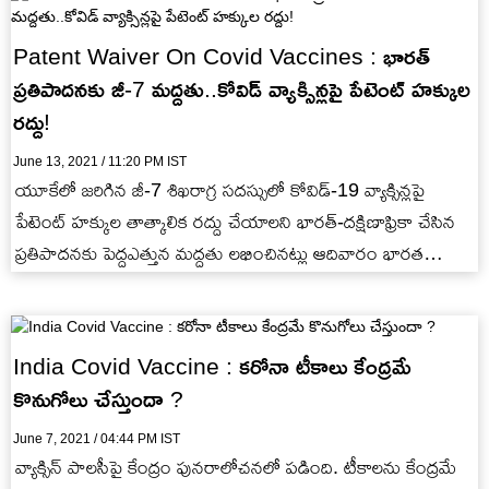
Patent Waiver On Covid Vaccines : భారత్
ప్రతిపాదనకు జీ-7 మద్దతు..కోవిడ్ వ్యాక్సిన్లపై పేటెంట్​ హక్కుల
రద్దు!
June 13, 2021 / 11:20 PM IST
యూకేలో జరిగిన జీ-7 శిఖరాగ్ర సదస్సులో కోవిడ్-19 వ్యాక్సిన్లపై
పేటెంట్​ హక్కుల తాత్కాలిక రద్దు చేయాలని భారత్-దక్షిణాఫ్రికా​ చేసిన
ప్రతిపాదనకు పెద్దఎత్తున మద్దతు లభించినట్లు ఆదివారం భారత
విదేశాంగ శాఖ తెలిపింది.
India Covid Vaccine : కరోనా టీకాలు కేంద్రమే
కొనుగోలు చేస్తుందా ?
June 7, 2021 / 04:44 PM IST
వ్యాక్సిన్‌ పాలసీపై కేంద్రం పునరాలోచనలో పడింది. టీకాలను కేంద్రమే