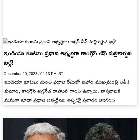
ఇండియా కూటమి ప్రధాని అభ్యర్థిగా కాంగ్రెస్ చీఫ్ మల్లికార్జున
ఖర్గే!
December 20, 2023 / 04:13 PM IST
ఇండియా కూటమి నుంచి ప్రధాని రేసులో బిహార్ ముఖ్యమంత్రి నితీశ్
కుమార్, కాంగ్రెస్ అగ్రనేత రాహుల్ గాంధీ ఉన్నారు. వాస్తవానికి
మమతా కూడా ప్రధాని అభ్యర్థేనని అప్పట్లో ప్రచారం జరిగింది