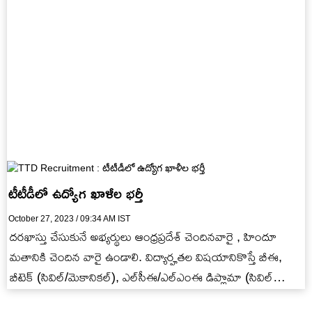
టీటీడీలో ఉద్యోగ ఖాళీల భర్తీ
October 27, 2023 / 09:34 AM IST
దరఖాస్తు చేసుకునే అభ్యర్థులు ఆంధ్రప్రదేశ్‌ చెందినవారై , హిందూ
మతానికి చెందిన వారై ఉండాలి. విద్యార్హతల విషయానికొస్తే బీఈ,
బీటెక్‌ (సివిల్‌/మెకానికల్‌), ఎల్‌సీఈ/ఎల్‌ఎంఈ డిప్లొమా (సివిల్
ఇంజినీరింగ్) ఉత్తీర్ణత సాధించి ఉండాలి. దరఖాస్తు చేసుకునే…