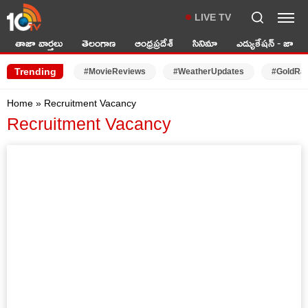
LIVE TV
తాజా వార్తలు
తెలంగాణ
ఆంధ్రప్రదేశ్
సినిమా
ఎడ్యుకేషన్ - జాబ్స్
Trending
#MovieReviews
#WeatherUpdates
#GoldRa
Home
»
Recruitment Vacancy
Recruitment Vacancy