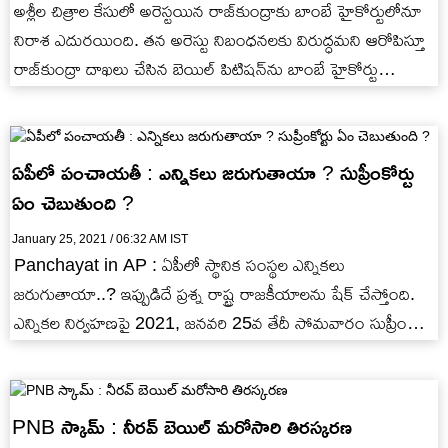
అశ్లీల చిత్రాల కేసులో అరెస్టయిన రాజ్‌కుంద్రాకు బాంబే హైకోర్టులోనూ
నిరాశ ఎదురయింది. తన అరెస్టు నిబంధనలకు విరుద్ధమని ఆరోపిస్తూ
రాజ్‌కుంద్రా దాఖలు చేసిన బెయిల్ పిటిషన్‌ను బాంబే హైకోర్టు
తిరస్కరించింది.
ఏపీలో పంచాయతీ : ఎన్నికలు జరుగుతాయా ? సుప్రీంకోర్టు
ఏం చెబుతుంది ?
January 25, 2021 / 06:32 AM IST
Panchayat in AP : ఏపీలో స్థానిక సంస్థల ఎన్నికలు
జరుగుతాయా..? ఇప్పుడిదే ప్రశ్న రాష్ట్ర రాజకీయాలను షేక్‌ చేస్తోంది.
ఎన్నికల నిర్వహణపై 2021, జనవరి 25వ తేదీ సోమవారం సుప్రీం
తీర్పు చెప్పనుండటంతో..…
PNB స్కామ్ : నీరవ్ బెయిల్ మరోసారి తిరస్కరణ