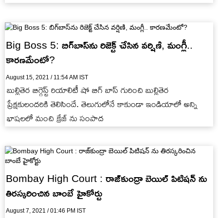
నోరుమూసుకోవాలి అంటూ హెచ్చరించారు కిమ్ సోదరి…
Big Boss 5: బిగ్‌బాస్‌ను రిజెక్ట్ చేసిన వర్షిణి, మంగ్లీ..
కారణమేంటో?
August 15, 2021 / 11:54 AM IST
బుల్లితెర బిగ్గెస్ట్ రియాలిటీ షో బిగ్ బాస్ గురించి బుల్లితెర
ప్రేక్షకులందరికి తెలిసిందే. తెలుగులోనే కాకుండా ఇండియాలో అన్ని
భాషలలో మంచి క్రేజ్ ను సంపాద
Bombay High Court : రాజ్‌కుంద్రా బెయిల్ పిటిషన్ ను
తిరస్కరించిన బాంబే హైకోర్టు
August 7, 2021 / 01:46 PM IST