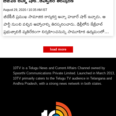
బీజేపీకి అన్నా షాక్..ఆహ్వానం తిరస్కరణ
August 29, 2020 / 10:35 AM IST
బీజేపీకి ప్రముఖ సామాజిక కార్యకర్త అన్నా హజారే షాక్ ఇచ్చారు. ఆ
పార్టీ నుంచి వచ్చిన ఆహ్వానాన్ని తిరస్కరించారు. ఢిల్లీలోన కేజ్రీవాల్
ప్రభుత్వానికి వ్యతిరేకంగా నిర్వహించనున్న సామూహిక ఉద్యమంలో
పాల్గొనాలని అన్నాను బీజేపీ కోరింది.…
load more
10TV is a Telugu News and Current Affairs Channel owned by
Spoorthi Communications Private Limited. Launched in March 2013,
10TV primarily caters to the Telugu TV audience in Telangana and
Andhra Pradesh, with a strong news network in both states.