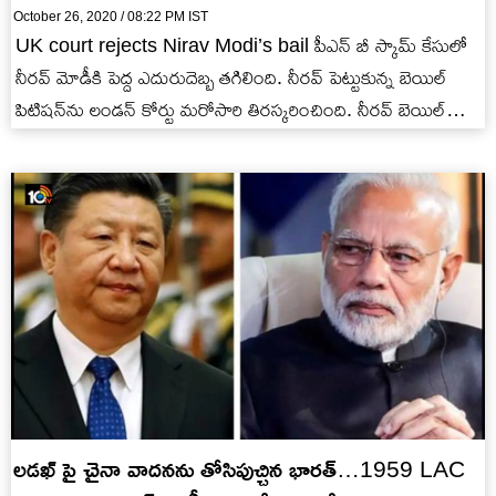
October 26, 2020 / 08:22 PM IST
UK court rejects Nirav Modi’s bail పీఎన్ బీ స్కామ్ కేసులో
నీరవ్ మోడీకి పెద్ద ఎదురుదెబ్బ తగిలింది. నీరవ్ పెట్టుకున్న బెయిల్
పిటిషన్‌ను లండన్‌ కోర్టు మరోసారి తిరస్కరించింది. నీరవ్ బెయిల్…
లడఖ్ పై చైనా వాదనను తోసిపుచ్చిన భారత్…1959 LAC