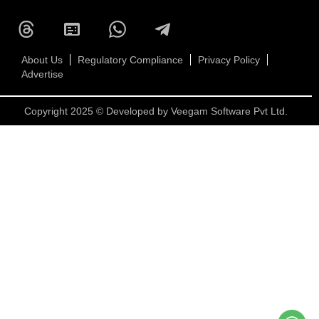
About Us
Regulatory Compliance
Privacy Policy
Advertise
Copyright 2025 © Developed by
Veegam Software Pvt Ltd.