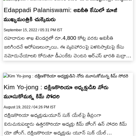
Edappadi Palaniswami: అవినీతి కేసులో మాజీ
ముఖ్యమంత్రికి చుక్కెదురు
September 15, 2022 / 05:31 PM IST
రహదారుల శాఖ టెండర్లలో రూ.4,800 కోట్ల వరకు అవినీతి
జరిగిందనే ఆరోపణలున్నాయి. ఈ వ్యవహారంపై పళనిస్వామిపై కేసు
నమోదుచేయాలని కోరుతూ డీఎంకేకు చెందిన ఆర్‌ఎస్‌ భారతి మద్రాసు
హైకోర్టులో పిటిషన్‌ వేశారు. ఈ కేసు…
Kim Yo-jong : దక్షిణకొరియా అధ్యక్షుడిని నోరు
మూసుకోమన్న కిమ్ సోదరి
August 19, 2022 / 04:26 PM IST
దక్షిణకొరియా అధ్యక్షుడుయూన్‌ సుక్‌ యేల్‌పై తీవ్రంగా
విరుచుకుపడ్డారు ఉత్తరకొరియా అధ్యక్షు కిమ్ జోంగ్ ఉన్ సోదరి కిమ్
యో జోంగ్. దక్షిణకొరియా అధ్యక్షుడు యూన్‌ సుక్‌ యేల్‌