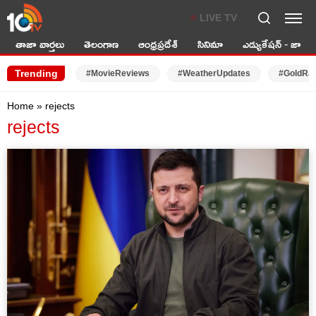
LIVE TV
తాజా వార్తలు
తెలంగాణ
ఆంధ్రప్రదేశ్
సినిమా
ఎడ్యుకేషన్ - జాబ్స్
Trending
#MovieReviews
#WeatherUpdates
#GoldRa
Home
»
rejects
rejects