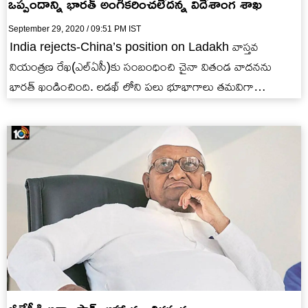
ఒప్పందాన్ని భారత్ అంగీకరించలేదన్న విదేశాంగ శాఖ
September 29, 2020 / 09:51 PM IST
India rejects-China’s position on Ladakh వాస్తవ
నియంత్రణ రేఖ(ఎల్ఏసీ)కు సంబంధించి చైనా వితండ వాదనను
భారత్ ఖండించింది. లడఖ్ లోని పలు భూభాగాలు తమవిగా
పేర్కొంటూ, అందుకు 1959 నాటి ఒప్పందాలను సాక్ష్యాలుగా…