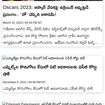
Oscars 2023: ఆస్కార్ వేదికపై ఉక్రెయిన్ అధ్యక్షుడి
ప్రసంగం.. ‘నో’ చెప్పిన అకాడమీ!
March 10, 2023 / 05:34 PM IST
గతేడాది జరిగిన కేన్స్, వేనిస్ ఫిలిం ఫెస్టివల్స్‭లో వర్చువల్ ద్వారా జెలెన్‭స్కీ
ప్రసంగించారు. ఇక కొద్ది రోజుల క్రితం జరిగిన గ్రామీ అవార్డుల
కార్యక్రమంలో కూడా ప్రసంగించారు. ఇటీవల ముగిసిన బెర్లిన్ ఫిల్మ్
ఫెస్టివల్‌లో…
ఎమ్మెల్యేల కొనుగోలు కేసులో సిట్ అధికారులకు ఏసీబీ కోర్టు
షాక్
December 6, 2022 / 04:48 PM IST
ఎమ్మెల్యేల కొనుగోలు కేసులో సిట్ అధికారులకు ఏసీబీ కోర్టు షాక్