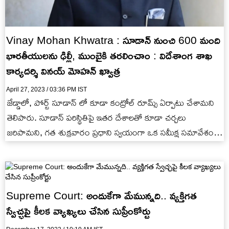
Vinay Mohan Khwatra : సూడాన్ నుంచి 600 మంది
భారతీయులను ఢిల్లీ, ముంబైకి తరలించాం : విదేశాంగ శాఖ
కార్యదర్శి వినయ్ మోహన్ ఖ్వాత్ర
April 27, 2023 / 03:36 PM IST
జేడ్డాలో, పోర్ట్ సూడాన్ లో కూడా కంట్రోల్ రూమ్స్ ఏర్పాటు చేశామని
తెలిపారు. సూడాన్ పరిస్థితిపై ఇతర దేశాలతో కూడా చర్చలు
జరిపామని, గత శుక్రవారం ప్రధాని స్వయంగా ఒక సమీక్ష సమావేశం
జరిపారని…
Supreme Court: అందుకేగా మేమున్నది.. వ్యక్తిగత
స్వేచ్ఛపై కీలక వ్యాఖ్యలు చేసిన సుప్రీంకోర్టు