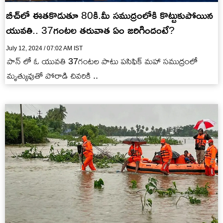
బీచ్‌లో ఈతకొడుతూ 80కి.మీ సముద్రంలోకి కొట్టుకుపోయిన
యువతి.. 37గంటల తరువాత ఏం జరిగిందంటే?
July 12, 2024 / 07:02 AM IST
పాన్ లో ఓ యువతి 37గంటల పాటు పసిఫిక్ మహా సముద్రంలో
మృత్యువుతో పోరాడి చివరికి ..