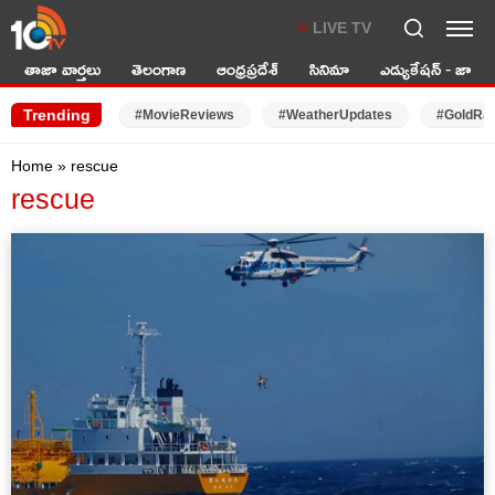
LIVE TV
తాజా వార్తలు
తెలంగాణ
ఆంధ్రప్రదేశ్
సినిమా
ఎడ్యుకేషన్ - జాబ్స్
Trending
#MovieReviews
#WeatherUpdates
#GoldRa
Home
»
rescue
rescue