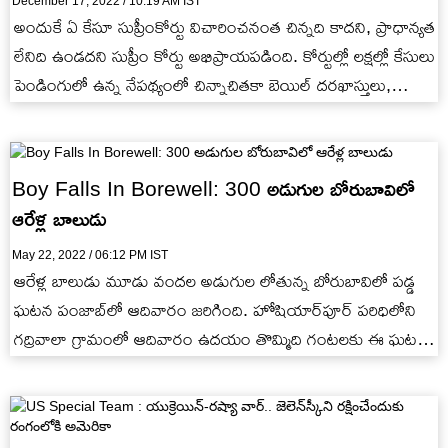
December 17, 2022 / 10:19 AM IST
అందుకే ఏ కేసూ సుప్రీంకోర్టు విచారించనంత చిన్నది కాదని, ప్రాధాన్యత
లేనిది ఉండదని సుప్రీం కోర్టు అభిప్రాయపడింది. కోర్టుల్లో లక్షల్లో కేసులు
పెండింగులో ఉన్న నేపథ్యంలో చిన్నాచితకా బెయిల్ దరఖాస్తులు,
పసలేని వ్యాజ్యాలను విచారణకు…
Boy Falls In Borewell: 300 అడుగుల బోరుబావిలో
ఆరేళ్ల బాలుడు
May 22, 2022 / 06:12 PM IST
ఆరేళ్ల బాలుడు మూడు వందల అడుగుల లోతున్న బోరుబావిలో పడ్డ
ఘటన పంజాబ్‌లో ఆదివారం జరిగింది. హోషియార్‌పూర్ పరిధిలోని
గద్రివాలా గ్రామంలో ఆదివారం ఉదయం తొమ్మిది గంటలకు ఈ ఘటన
జరిగింది.