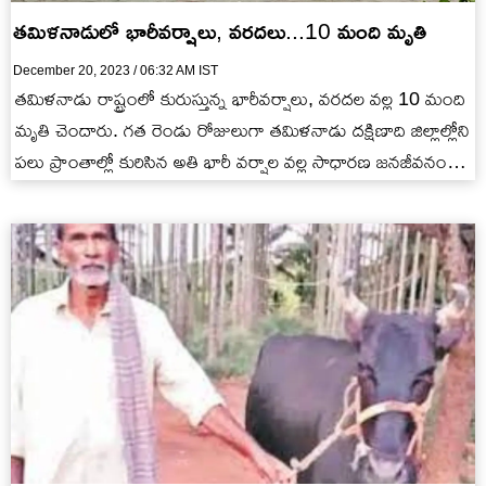
తమిళనాడులో భారీవర్షాలు, వరదలు...10 మంది మృతి
December 20, 2023 / 06:32 AM IST
తమిళనాడు రాష్ట్రంలో కురుస్తున్న భారీవర్షాలు, వరదల వల్ల 10 మంది
మృతి చెందారు. గత రెండు రోజులుగా తమిళనాడు దక్షిణాది జిల్లాల్లోని
పలు ప్రాంతాల్లో కురిసిన అతి భారీ వర్షాల వల్ల సాధారణ జనజీవనం…