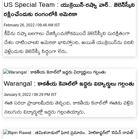
US Special Team : యుక్రెయిన్-రష్యా వార్.. జెలెన్‌స్కీని
రక్షించేందుకు రంగంలోకి అమెరికా
February 26, 2022 / 09:46 AM IST
కీవ్‌ను రష్యా బలగాలు చేజిక్కించుకోకముందే జెలెన్‌స్కీని సురక్షితంగా
దేశం దాటించాలని అమెరికా భావిస్తోంది. అయితే యుక్రెయిన్‌ను వదిలి
వెళ్లేందుకు జెలెన్‌స్కీ సిద్ధంగా లేరు.
Warangal : కాకతీయ కెనాల్‌లో ఇద్దరు విద్యార్థులు గల్లంతు
January 9, 2022 / 06:29 PM IST
ఈత సరదా ప్రాణాలమీదకు తెచ్చింది. కాకతీయ కెనాల్‌లో ఈతకు వెళ్లిన
నలుగురు విద్యార్థుల్లో ఇద్దరు గల్లంతయ్యారు.