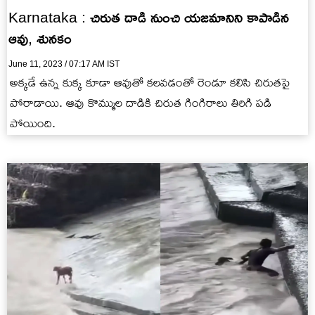
Karnataka : చిరుత దాడి నుంచి యజమానిని కాపాడిన
ఆవు, శునకం
June 11, 2023 / 07:17 AM IST
అక్కడే ఉన్న కుక్క కూడా ఆవుతో కలవడంతో రెండూ కలిసి చిరుతపై
పోరాడాయి. ఆవు కొమ్ముల దాడికి చిరుత గింగిరాలు తిరిగి పడి
పోయింది.