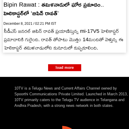
Bipin Rawat : తమిళనాడులో ఘోర ప్రమాదం..
హెలికాప్టర్‌లో ‘బిపిన్‌ రావత్‌’
December 8, 2021 / 02:21 PM IST
సీడీఎస్ జ‌న‌ర‌ల్ బిపిన్ రావ‌త్ ప్రయాణిస్తున్న mi-17V5 హెలికాప్టర్
ప్రమాదానికి గురైంది. రావత్ తోపాటు మొత్తం 14మందితో వెళ్తున్న ఈ
హెలికాప్టర్ తమిళనాడులోని కునూరులో కుప్పకూలింది.
load more
10TV is a Telugu News and Current Affairs Channel owned by
Spoorthi Communications Private Limited. Launched in March 2013,
10TV primarily caters to the Telugu TV audience in Telangana and
Andhra Pradesh, with a strong news network in both states.