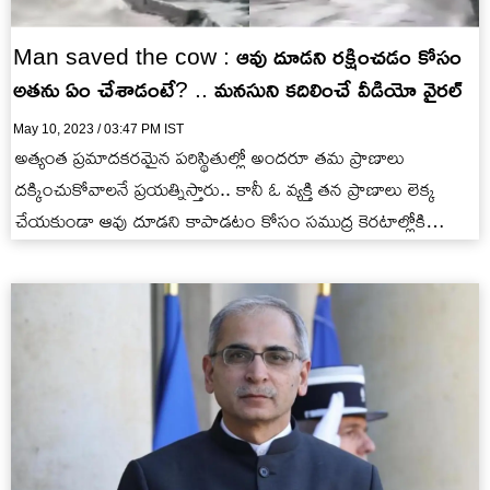
Man saved the cow : ఆవు దూడని రక్షించడం కోసం
అతను ఏం చేశాడంటే? .. మనసుని కదిలించే వీడియో వైరల్
May 10, 2023 / 03:47 PM IST
అత్యంత ప్రమాదకరమైన పరిస్థితుల్లో అందరూ తమ ప్రాణాలు
దక్కించుకోవాలనే ప్రయత్నిస్తారు.. కానీ ఓ వ్యక్తి తన ప్రాణాలు లెక్క
చేయకుండా ఆవు దూడని కాపాడటం కోసం సముద్ర కెరటాల్లోకి
దూకేసాడు. అతని సాహసం అందరికీ…