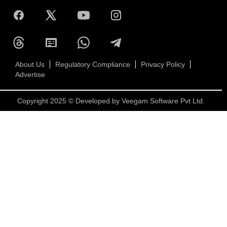
About Us
Regulatory Compliance
Privacy Policy
Advertise
Copyright 2025 © Developed by
Veegam Software Pvt Ltd.