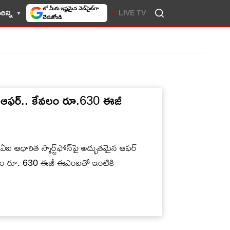
లో మీకు ఇష్టమైన వెబ్‌సైట్‌గా
ిన్ని
LIVE TV
చేసుకోండి
దిరే ఆఫర్.. కేవలం రూ.630 ఈజీ
ధారిత స్మార్ట్‌ఫోన్‌పై అద్భుతమైన ఆఫర్
 కేవలం రూ. 630 ఈజీ ఈఎంఐతో ఇంటికి