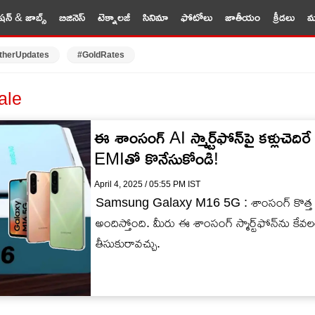
షన్ & జాబ్స్
బిజినెస్
టెక్నాలజీ
సినిమా
ఫోటోలు
జాతీయం
క్రీడలు
మర
therUpdates
#GoldRates
ale
ఈ శాంసంగ్ AI స్మార్ట్‌ఫోన్‌పై కళ్లుచె
EMIతో కొనేసుకోండి!
April 4, 2025 / 05:55 PM IST
Samsung Galaxy M16 5G : శాంసంగ్ కొత్త ఏఐ ఆ
అందిస్తోంది. మీరు ఈ శాంసంగ్ స్మార్ట్‌ఫోన్‌ను
తీసుకురావచ్చు.