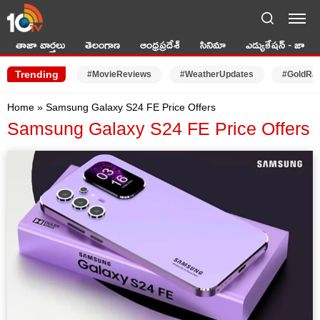
LIVE TV
తాజా వార్తలు
తెలంగాణ
ఆంధ్రప్రదేశ్
సినిమా
ఎడ్యుకేషన్ - జాబ్స్
Trending
#MovieReviews
#WeatherUpdates
#GoldRa
Home
»
Samsung Galaxy S24 FE Price Offers
Samsung Galaxy S24 FE Price Offers