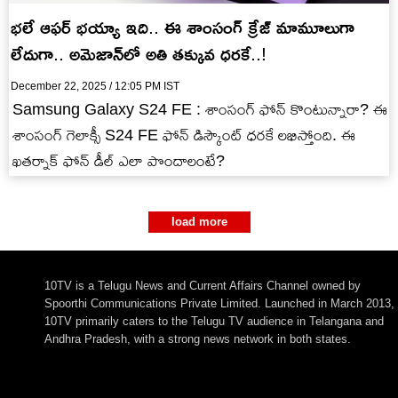
భలే ఆఫర్ భయ్యా ఇది.. ఈ శాంసంగ్ క్రేజ్ మామూలుగా
లేదుగా.. అమెజాన్‌లో అతి తక్కువ ధరకే..!
December 22, 2025 / 12:05 PM IST
Samsung Galaxy S24 FE : శాంసంగ్ ఫోన్ కొంటున్నారా? ఈ
శాంసంగ్ గెలాక్సీ S24 FE ఫోన్ డిస్కౌంట్ ధరకే లభిస్తోంది. ఈ
ఖతర్నాక్ ఫోన్ డీల్ ఎలా పొందాలంటే?
load more
10TV is a Telugu News and Current Affairs Channel owned by
Spoorthi Communications Private Limited. Launched in March 2013,
10TV primarily caters to the Telugu TV audience in Telangana and
Andhra Pradesh, with a strong news network in both states.