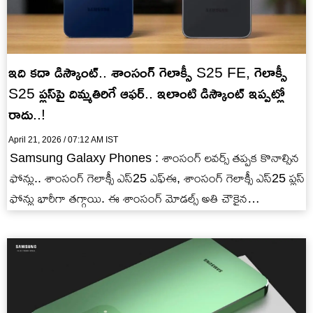
ఇది కదా డిస్కౌంట్.. శాంసంగ్ గెలాక్సీ S25 FE, గెలాక్సీ
S25 ప్లస్‌పై దిమ్మతిరిగే ఆఫర్.. ఇలాంటి డిస్కౌంట్ ఇప్పట్లో
రాదు..!
April 21, 2026 / 07:12 AM IST
Samsung Galaxy Phones : శాంసంగ్ లవర్స్ తప్పక కొనాల్సిన
ఫోన్లు.. శాంసంగ్ గెలాక్సీ ఎస్25 ఎఫ్ఈ, శాంసంగ్ గెలాక్సీ ఎస్25 ప్లస్
ఫోన్లు భారీగా తగ్గాయి. ఈ శాంసంగ్ మోడల్స్ అతి చౌకైన…