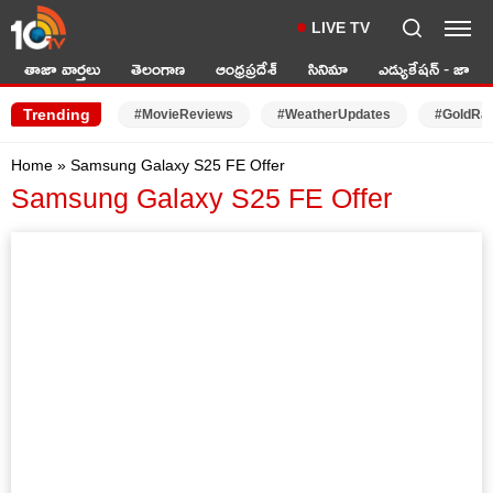
LIVE TV
తాజా వార్తలు
తెలంగాణ
ఆంధ్రప్రదేశ్
సినిమా
ఎడ్యుకేషన్ - జాబ్స్
Trending
#MovieReviews
#WeatherUpdates
#GoldRa
Home
»
Samsung Galaxy S25 FE Offer
Samsung Galaxy S25 FE Offer