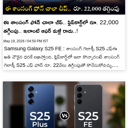
ఈ శాంసంగ్ ఫోన్ చాలా చీప్.. ఫ్లిప్‌కార్ట్‌లో రూ. 22,000
తగ్గింపు.. ఇలాంటి ఆఫర్ మళ్లీ రాదు..!
May 19, 2026 / 04:50 PM IST
Samsung Galaxy S25 FE : శాంసంగ్ గెలాక్సీ S25 ఎఫ్ఈ
అతి చౌకైన ధరకే లభిస్తోంది. ఫ్లిప్‌కార్ట్‌లో ఇలా కొన్నారంటే శాంసంగ్
గెలాక్సీ S25 ఎఫ్ ఫోన్ రూ. 22వేలు తగ్గింపుతో కొనేసుకోవచ్చు.…