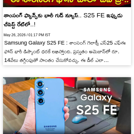
శాంసంగ్ ఫ్యాన్స్‌కు భారీ గుడ్ న్యూస్.. S25 FE ఇప్పుడు
చీపెస్ట్ రేట్‌లో..!
May 26, 2026 / 01:17 PM IST
Samsung Galaxy S25 FE : శాంసంగ్ గెలాక్సీ ఎస్25 ఎఫ్ఈ
ఫోన్ భారీ డిస్కౌంట్ ధరకే లభిస్తోంది. ప్రస్తుతం అమెజాన్‌లో రూ.
14వేలు తగ్గింపుతో సొంతం చేసుకోవచ్చు. ఈ డీల్ ఎలా
పొందాలంటే?