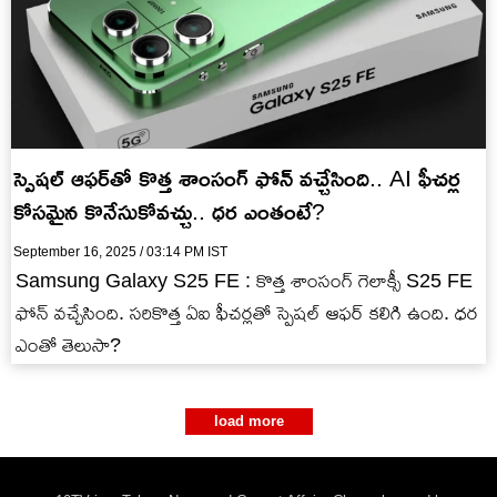
స్పెషల్ ఆఫర్‌తో కొత్త శాంసంగ్ ఫోన్ వచ్చేసింది.. AI ఫీచర్ల
కోసమైన కొనేసుకోవచ్చు.. ధర ఎంతంటే?
September 16, 2025 / 03:14 PM IST
Samsung Galaxy S25 FE : కొత్త శాంసంగ్ గెలాక్సీ S25 FE
ఫోన్ వచ్చేసింది. సరికొత్త ఏఐ ఫీచర్లతో స్పెషల్ ఆఫర్ కలిగి ఉంది. ధర
ఎంతో తెలుసా?
load more