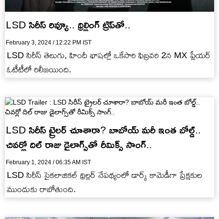
LSD సిరీస్ రివ్యూ.. థ్రిల్లింగ్ ట్రిప్‌తో..
February 3, 2024 / 12:22 PM IST
LSD సిరీస్ తెలుగు, హిందీ భాషల్లో ఒకేసారి ఫిబ్రవరి 2న MX ప్లేయర్
ఓటీటీలో రిలీజయింది.
LSD సిరీస్ ట్రైలర్ చూశారా? బాబోయ్ మరీ ఇంత బోల్డ్..
చివర్లో దిల్ రాజు డైలాగ్స్‌తో రీమిక్స్ సాంగ్..
February 1, 2024 / 06:35 AM IST
LSD సిరీస్ సైకలాజికల్ థ్రిల్లర్ నేపథ్యంలో డార్క్ కామెడీగా ప్రేక్షకుల
ముందుకు రాబోతుంది.