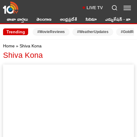
LIVE TV
తాజా వార్తలు
తెలంగాణ
ఆంధ్రప్రదేశ్
సినిమా
ఎడ్యుకేషన్ - జాబ్స్
Trending
#MovieReviews
#WeatherUpdates
#GoldRa
Home
»
Shiva Kona
Shiva Kona