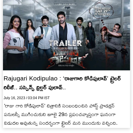
Rajugari Kodipulao : ‘రాజుగారి కోడిపులావ్’ ట్రైలర్
రిలీజ్.. సస్పెన్స్ థ్రిల్లర్ పులావ్..
July 16, 2023 / 03:04 PM IST
'రాజు గారి కోడిపులావ్' చిత్రానికి సంబంధించిన పోస్ట్ ప్రొడక్షన్
పనులన్నీ ముగించుకుని జూలై 29న ప్రపంచవ్యాప్తంగా ఘనంగా
విడుదల అవుతున్న సందర్భంగా ట్రైలర్ మన ముందుకు వచ్చింది.