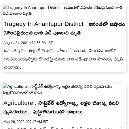
Tragedy In Anantapur District : అనంతలో విషాదం
:కొండపైనుంచి జారి పడి పూజారి మృతి
August 21, 2021 / 12:55 PM IST
అనంతపురం జిల్లాలో విషాదం చోటు చేసుకుంది. సింగనమలలోని
గంపమల్లయ్యస్వామి కొండపై నుంచి జారి పడి పూజారి పాపయ్య మృతి
చెందాడు.
Agriculture : సాఫ్ట్‌వేర్ ఉద్యోగాన్ని, లక్షల జీతాన్ని వదిలి
వ్యవసాయం.. పుట్టగొడుగులతో లాభాలు
May 26, 2021 / 09:17 AM IST