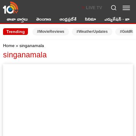
LIVE TV
తాజా వార్తలు
తెలంగాణ
ఆంధ్రప్రదేశ్
సినిమా
ఎడ్యుకేషన్ - జాబ్స్
Trending
#MovieReviews
#WeatherUpdates
#GoldRa
Home
»
singanamala
singanamala