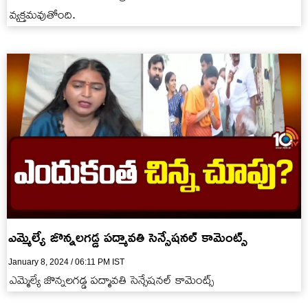
వ్యక్తమవుతోంది.
ఎమ్మెల్యే జొన్నలగడ్డ పద్మావతి సెన్సేషనల్ కామెంట్స్
January 8, 2024 / 06:11 PM IST
ఎమ్మెల్యే జొన్నలగడ్డ పద్మావతి సెన్సేషనల్ కామెంట్స్