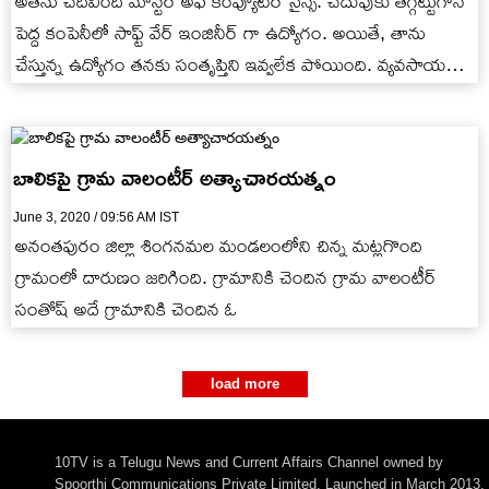
అతను చదివింది మాస్టర్ అఫ్ కంప్యూటర్ సైన్స్. చదువుకు తగ్గట్టుగానే
పెద్ద కంపెనీలో సాఫ్ట్ వేర్ ఇంజినీర్ గా ఉద్యోగం. అయితే, తాను
చేస్తున్న ఉద్యోగం తనకు సంతృప్తిని ఇవ్వలేక పోయింది. వ్యవసాయ
కుటుంబం…
బాలికపై గ్రామ వాలంటీర్ అత్యాచారయత్నం
June 3, 2020 / 09:56 AM IST
అనంతపురం జిల్లా శింగనమల మండలంలోని చిన్న మట్లగొంది
గ్రామంలో దారుణం జరిగింది. గ్రామానికి చెందిన గ్రామ వాలంటీర్‌
సంతోష్‌ అదే గ్రామానికి చెందిన ఓ
load more
10TV is a Telugu News and Current Affairs Channel owned by
Spoorthi Communications Private Limited. Launched in March 2013,