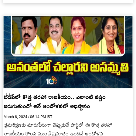
టీడీపీలో కొత్త తరహా రాజకీయం.. ఎలాంటి నష్టం
జరుగుతుందో అనే ఆందోళనలో అధిష్టానం
March 6, 2024 / 06:14 PM IST
క్రమశిక్షణకు మారుపేరుగా చెప్పుకునే పార్టీలో ఈ కొత్త తరహా
రాజకీయం కొంప ముంచే ప్రమాదం ఉందనే ఆందోళన