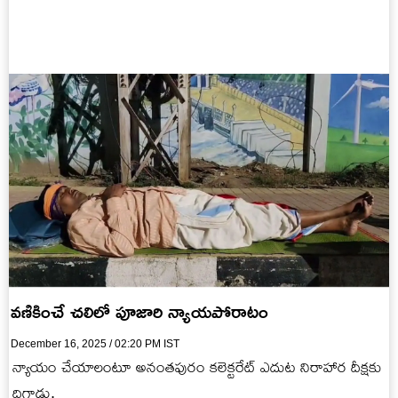
వణికించే చలిలో పూజారి న్యాయపోరాటం
December 16, 2025 / 02:20 PM IST
న్యాయం చేయాలంటూ అనంతపురం కలెక్టరేట్ ఎదుట నిరాహార దీక్షకు
దిగాడు.