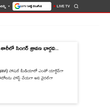
లో మీకు ఇష్టమైన వెబ్‌సైట్‌గా
ిన్ని
LIVE TV
చేసుకోండి
రీలో సింగర్ శ్రావ‌ణ భార్గ‌వి..
gavi) సోష‌ల్ మీడియాలో ఎంతో యాక్టివ్‌గా
టోల‌ను పోస్ట్ చేయ‌గా అవి వైర‌ల్‌గా