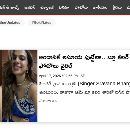
షన్ & జాబ్స్
బిజినెస్
టెక్నాలజీ
సినిమా
ఫోటోలు
జాతీయం
క్రీడలు
మర
therUpdates
#GoldRates
అందానికే అసూయ పుట్టేలా.. బ్లూ క‌ల‌ర్ శా
ఫోటోలు వైర‌ల్
April 17, 2026 / 02:55 PM IST
సింగ‌ర్ శ్రావ‌ణ భార్గ‌వి (Singer Sravana Bhar
ఉంటుంది. తాజాగా ఆమె బ్లూ క‌ల‌ర్ శారీలో దిగిన ఫో
మారాయి.