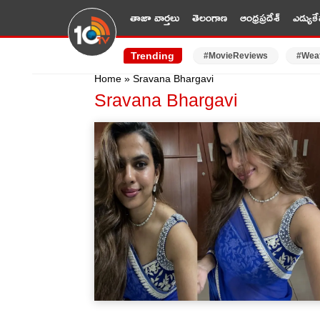
తాజా వార్తలు
తెలంగాణ
ఆంధ్రప్రదేశ్
ఎడ్యుకే
Trending
#MovieReviews
#Wea
Home
»
Sravana Bhargavi
Sravana Bhargavi