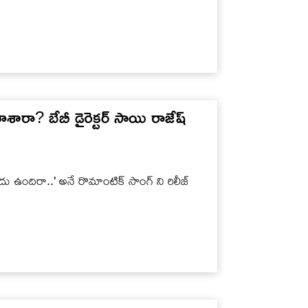
ూశారా? బేబీ డైరెక్టర్ సాయి రాజేష్
దు ఉందిరా..' అనే రొమాంటిక్ సాంగ్ ని రిలీజ్