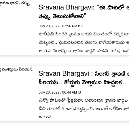
Sravana Bhargavi: “ఈ పాటలో అశ్లీలం
తప్పు తెలుసుకోవాలి”
July 20, 2022 / 02:56 PM IST
టాలీవుడ్ సింగర్ శ్రావణ భార్గవి వివాదంలో చిక్కకున
మెప్పించి.. మైమరపించిన తెలుగు వాగ్గేయకారుడు
ఆయన వంశస్థులు శ్రావణ భార్గవి పాడిన పాటపై అభ
Sravan Bhargavi : సింగర్ శ్రావణి భ
సీరియస్.. కోర్టుకు వెళ్తామని హెచ్చరిక..
July 20, 2022 / 06:44 AM IST
ఎన్నో పాటలతో ప్రేక్షకులని అలరించిన శ్రావణ భార్
వీడియోలతో కూడా మెప్పిస్తుంది. అయితే ఇటీవల శ్ర
అయిన............