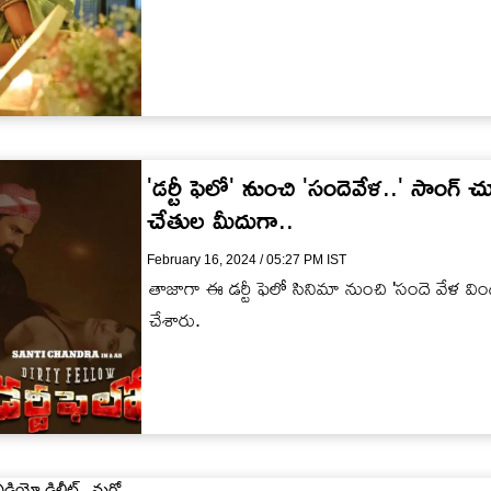
'డర్టీ ఫెలో' నుంచి 'సందెవేళ..' సాంగ్ చ
చేతుల మీదుగా..
February 16, 2024 / 05:27 PM IST
తాజాగా ఈ డర్టీ ఫెలో సినిమా నుంచి 'సందె వేళ విం
చేశారు.