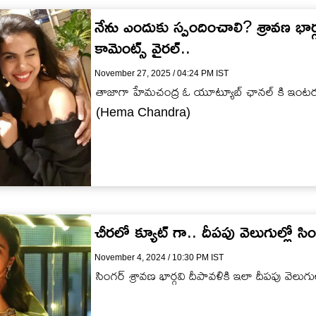
నేను ఎందుకు స్పందించాలి? శ్రావణ భార
కామెంట్స్ వైరల్..
November 27, 2025 / 04:24 PM IST
తాజాగా హేమచంద్ర ఓ యూట్యూబ్ ఛానల్ కి ఇంటర్వ్య
(Hema Chandra)
చీరలో క్యూట్ గా.. దీపపు వెలుగుల్లో సిం
November 4, 2024 / 10:30 PM IST
సింగర్ శ్రావణ భార్గవి దీపావళికి ఇలా దీపపు వెలుగు