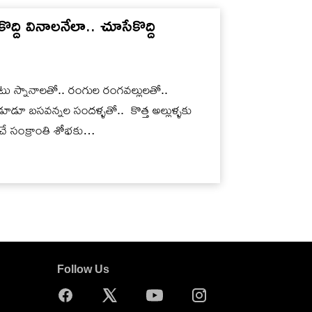
ొద్ది వినాలనేలా.. చూసేకొద్ది
ంటు స్నానాలతో.. రంగుల రంగవల్లులతో..
డూ బసవన్నల సందళ్ళతో.. కొత్త అల్లుళ్ళకు
ించే సంక్రాంతి శోభకు…
Follow Us