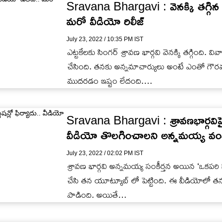
Sravana Bhargavi : వెనక్కి తగ్గిన శ్
మరో వీడియో రిలీజ్
July 23, 2022 / 10:35 PM IST
ఎట్టకేలకు సింగర్ శ్రావణ భార్గవి వెనక్కి తగ్గింది. 
చేసింది. తనకు అన్నమాచార్యులు అంటే ఎంతో గౌర
ముదరడం ఇష్టం లేదంది.…
Sravana Bhargavi : శ్రావణభార్గవిపై తి
వీడియో తొలగించాలని అన్నమయ్య వంశస
July 23, 2022 / 02:02 PM IST
శ్రావణ భార్గవి అన్నమయ్య సంకీర్తన అయిన ‘ఒకపరి 
చేసి తన యూట్యూబ్ లో పెట్టింది. ఈ వీడియోలో తన అంద
పాడింది. అయితే…