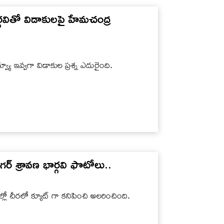
్గవితో విడాకులపై హేమచంద్ర
ూ ఇవ్వగా విడాకుల ప్రశ్న ఎదురైంది.
గర్ శ్రావణ భార్గవి ఫొటోలు..
ల్లో చీరలో క్యూట్ గా కనిపించి అలరించింది.