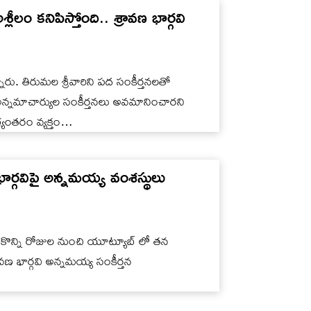
 కనిపిస్తోంది.. శ్రావణ భార్గవి
్నారు. తిరుమల శ్రీవారిని పద సంకీర్తనలతో
 అన్నమాచార్యుల సంకీర్తనలు అవమానించారని
్యంతరం వ్యక్తం…
ార్గవిపై అన్నమయ్య వంశస్థులు
గవి కొన్ని రోజుల నుంచి యూట్యూబ్ లో తన
ావణ భార్గవి అన్నమయ్య సంకీర్తన