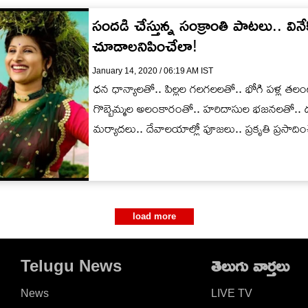
సందడి చేస్తున్న సంక్రాంతి పాటలు.. వినేక
చూడాలనిపించేలా!
January 14, 2020 / 06:19 AM IST
ధన ధాన్యాలతో.. పిల్లల గలగలలతో.. భోగి పళ్ల తల
గొబ్బెమ్మల అలంకారంతో.. హరిదాసుల భజనలతో.. డూ
మర్యాదలు.. దేవాలయాల్లో పూజలు.. ప్రకృతి ప్రసాద
load more
Telugu News
తెలుగు వార్తలు
News
LIVE TV