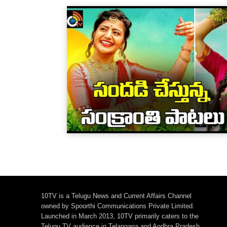
10TV is a Telugu News and Current Affairs Channel
owned by Spoorthi Communications Private Limited.
Launched in March 2013, 10TV primarily caters to the
Telugu TV audience in Telangana and Andhra Pradesh,