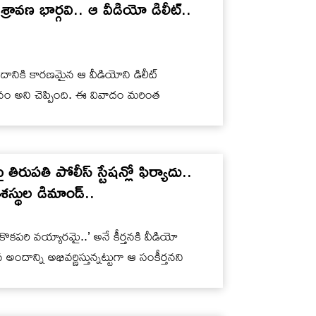
రావణ భార్గవి.. ఆ వీడియో డిలీట్..
వివాదానికి కారణమైన ఆ వీడియోని డిలీట్
వం అని చెప్పింది. ఈ వివాదం మరింత
రుపతి పోలీస్ స్టేషన్లో ఫిర్యాదు..
్థుల డిమాండ్..
కొకపరి వయ్యారమై..’ అనే కీర్తనకి వీడియో
ాన్ని అభివర్ణిస్తున్నట్టుగా ఆ సంకీర్తనని