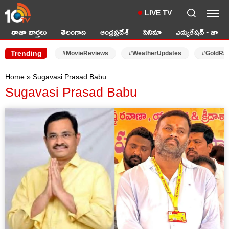
LIVE TV
తాజా వార్తలు
తెలంగాణ
ఆంధ్రప్రదేశ్
సినిమా
ఎడ్యుకేషన్ - జాబ్స్
Trending
#MovieReviews
#WeatherUpdates
#GoldRa
Home
»
Sugavasi Prasad Babu
Sugavasi Prasad Babu