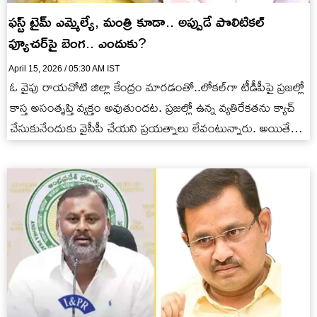
ఫస్ట్ టైమ్‌ ఎమ్మెల్యే, మంత్రి కూడా.. అప్పుడే పొలిటికల్
ఫ్యూచర్‌పై బెంగ.. ఎందుకు?
April 15, 2026 / 05:30 AM IST
ఓ వైపు రాయచోటి జిల్లా కేంద్రం మారడంతో..లోకల్‌గా టీడీపీపై ప్రజల్లో
కాస్త అసంతృప్తి వ్యక్తం అవుతుందట. ప్రజల్లో ఉన్న వ్యతిరేకతను క్యాచ్
చేసుకునేందుకు వైసీపీ చేయని ప్రయత్నాలు లేవంటున్నారు. అయితే
జిల్లా కేంద్రం మార్పు…