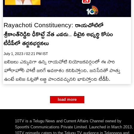
Rayachoti Constituency: రాయచోటిలో
శ్రీకాంత్‌రెడ్డిని ఢీకొట్టే నేత ఎవరు.. దీటైన అభ్యర్థి కోసం
టీడీపీలో తర్జనభర్జనలు
July 1, 2023 / 02:21 PM IST
బలిజలు ఎక్కువగా ఉన్న రాయచోటి నియోజకవర్గంలో ఈ సారి
హోరాహోరీ పోటీ జరిగే అవకాశం కనిపిస్తోంది. జనసేనతో పొత్తు
ఉంటే బలిజ ఓట్లతో లబ్ధి పొందవచ్చునని భావిస్తోంది టీడీపీ.
load more
10TV is a Telugu News and Current Affairs Channel owned by
Spoorthi Communications Private Limited. Launched in March 2013,
10TV primarily caters to the Telugu TV audience in Telangana and