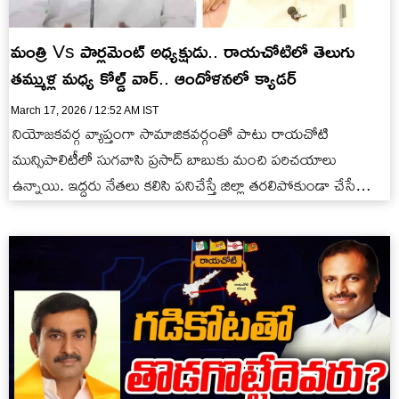
మంత్రి Vs పార్లమెంట్ అధ్యక్షుడు.. రాయచోటిలో తెలుగు
తమ్ముళ్ల మధ్య కోల్డ్‌ వార్.. ఆందోళనలో క్యాడర్
March 17, 2026 / 12:52 AM IST
నియోజకవర్గ వ్యాప్తంగా సామాజికవర్గంతో పాటు రాయచోటి
మున్సిపాలిటీలో సుగవాసి ప్రసాద్ బాబుకు మంచి పరిచయాలు
ఉన్నాయి. ఇద్దరు నేతలు కలిసి పనిచేస్తే జిల్లా తరలిపోకుండా చేసే
అవకాశం ఉండేదట.