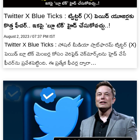
Twitter X Blue Ticks : ట్విట్టర్ (X) పెయిడ్ యూజర్లకు
కొత్త ఫీచర్.. ఇకపై ‘బ్లూ టిక్’ హైడ్ చేసుకోవచ్చు..!
August 2, 2023 / 07:37 PM IST
Twitter X Blue Ticks : సోషల్ మీడియా ప్లాట్‌ఫారమ్ ట్విట్టర్ (X)
పెయిడ్ బ్లూ టిక్ మెంబర్ల కోసం వెరిఫైడ్ చెక్‌మార్క్‌లను హైడ్ చేసే
ఫీచర్‌ను ప్రవేశపెట్టింది. ఈ ప్రత్యేక ఫీచర్ల ద్వారా…