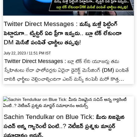
Twitter Direct Messages : మస్క్ మళ్లీ ఫిట్టింగ్
పెట్టాడుగా.. ట్విట్టర్ ఏది ఫ్రీగా ఇవ్వదు.. బ్లూ టిక్ లేకుండా
DM మెసేజ్ పంపితే ఛార్జీలు తప్పవు!
July 22, 2023 / 11:51 PM IST
Twitter Direct Messages : బ్లూ టిక్ లేని యూజర్లు తమ
స్నేహితులు లేదా ఫాలోవర్లకు ఏదైనా డైరెక్ట్ మెసేజింగ్ (DM) పంపితే
దానికి ఛార్జీలు చెల్లించాల్సిందిగా ఎలన్ మస్క్ కంపెనీ మరో కొత్త…
Sachin Tendulkar on Blue Tick: మీరు నిజ‌మైన
స‌చిన్ అన్న గ్యారెంటీ ఏంటి..? నెటీజ‌న్ ప్ర‌శ్న‌కు మాస్ట‌ర్
స‌మాధానం అదుర్స్‌