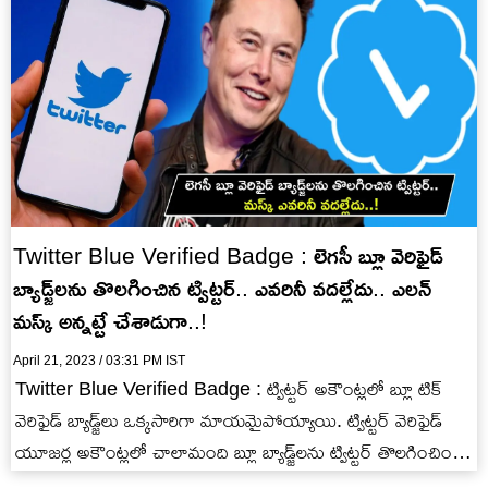
Twitter Blue Verified Badge : లెగసీ బ్లూ వెరిఫైడ్
బ్యాడ్జ్‌లను తొలగించిన ట్విట్టర్.. ఎవరినీ వదల్లేదు.. ఎలన్
మస్క్ అన్నట్టే చేశాడుగా..!
April 21, 2023 / 03:31 PM IST
Twitter Blue Verified Badge : ట్విట్టర్ అకౌంట్లలో బ్లూ టిక్
వెరిఫైడ్ బ్యాడ్జ్‌లు ఒక్కసారిగా మాయమైపోయ్యాయి. ట్విట్టర్ వెరిఫైడ్
యూజర్ల అకౌంట్లలో చాలామంది బ్లూ బ్యాడ్జ్‌లను ట్విట్టర్ తొలగించింది.
సెలబ్రిటీల ట్విట్టర్ అకౌంట్లలో…