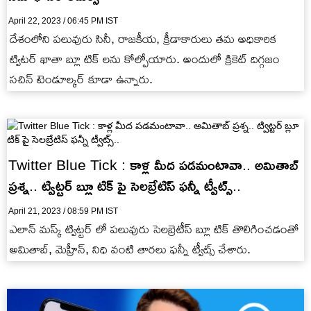
April 22, 2023 / 06:45 PM IST
దేశంలోని ప‌లువురు సినీ, రాజ‌కీయ‌, క్రీడాకారులు త‌మ అధికారిక
ట్విట‌ర్ ఖాతా బ్లూ టిక్ ల‌ను కోల్పోయారు. అందులో క్రికెట్ దిగ్గ‌జం
స‌చిన్ టెండూల్క‌ర్ కూడా ఉన్నారు.
Twitter Blue Tick : కాళ్ల మీద పడమంటావా.. అమితాబ్
ప్రశ్న.. ట్విట్టర్ బ్లూ టిక్ పై సెలబ్రేటిస్ ఫన్నీ ట్వీట్స్..
April 21, 2023 / 08:59 PM IST
ఎలాన్ మస్క్ ట్విట్టర్ లో పలువురు సెలబ్రెటీస్ బ్లూ టిక్ తొలిగించడంతో
అమితాబ్, మెహ్రీన్, నిధి వంటి తారలు ఫన్నీ ట్వీట్స్ చేశారు.