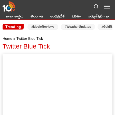
LIVE TV
తాజా వార్తలు
తెలంగాణ
ఆంధ్రప్రదేశ్
సినిమా
ఎడ్యుకేషన్ - జాబ్స్
Trending
#MovieReviews
#WeatherUpdates
#GoldRa
Home
»
Twitter Blue Tick
Twitter Blue Tick