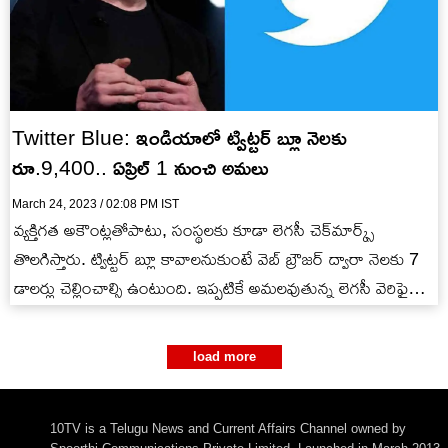
Twitter Blue: ఇండియాలో ట్విట్టర్ బ్లూ నెలకు
రూ.9,400.. ఏప్రిల్ 1 నుంచి అమలు
March 24, 2023 / 02:08 PM IST
వ్యక్తిగత అకౌంట్లతోపాటు, సంస్థలకు కూడా లెగసీ చెక్‌మార్క్స్‌
తొలగిస్తారు. ట్విట్టర్ బ్లూ కావాలనుకుంటే వెబ్ బ్రౌజర్ ద్వారా నెలకు 7
డాలర్లు చెల్లించాల్సి ఉంటుంది. ఇప్పటికే అమలవుతున్న లెగసీ వెరిఫైడ్
ప్రోగ్రామ్ ఏప్రిల్ 1…
load more
10TV is a Telugu News and Current Affairs Channel owned by