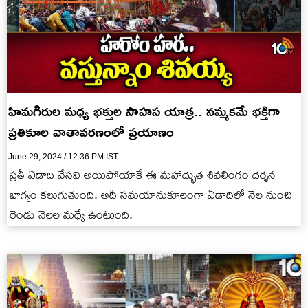
హిమగిరుల మధ్య భక్తుల సాహస యాత్ర.. నమ్మకమే భక్తిగా
ప్రతికూల వాతావరణంలో ప్రయాణం
June 29, 2024 / 12:36 PM IST
ప్రతీ ఏడాది వేసవి అయిపోయాకే ఈ మహాద్భుత శివలింగం దర్శన
భాగ్యం కలుగుతుంది. అదీ సమయానుకూలంగా ఏడాదిలో నెల నుంచి
రెండు నెలల మధ్యే ఉంటుంది.