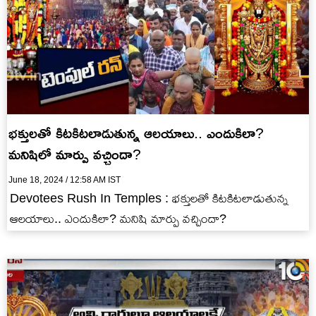
భక్తులతో కిటకిటలాడుతున్న ఆలయాలు.. ఎందుకిలా?
మనిషిలో మార్పు వచ్చిందా?
June 18, 2024 / 12:58 AM IST
Devotees Rush In Temples : భక్తులతో కిటకిటలాడుతున్న
ఆలయాలు.. ఎందుకిలా? మనిషి మార్పు వచ్చిందా?