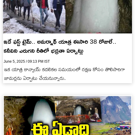
ఇదే ఫస్ట్ టైమ్.. అమర్నాథ్ యాత్ర ఈసారి 38 రోజులే..
కనీవిని ఎరుగని రీతిలో భద్రతా ఏర్పాట్లు
June 5, 2025 / 09:13 PM IST
ఇక యాత్ర కాన్వాయ్ కదలికల సమయంలో రక్షణ కోసం తొలిసారిగా
జామర్లను ఏర్పాటు చేయనున్నారు.