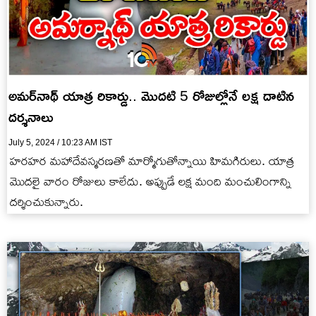
అమర్‌నాథ్‌ యాత్ర రికార్డు.. మొదటి 5 రోజుల్లోనే లక్ష దాటిన
దర్శనాలు
July 5, 2024 / 10:23 AM IST
హరహర మహాదేవస్మరణతో మార్మోగుతోన్నాయి హిమగిరులు. యాత్ర
మొదలై వారం రోజులు కాలేదు. అప్పుడే లక్ష మంది మంచులింగాన్ని
దర్శించుకున్నారు.