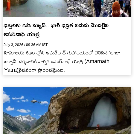
భక్తులకు గుడ్ న్యూస్.. భారీ భద్రత నడుమ మొదలైన
అమర్‌నాథ్ యాత్ర
July 3, 2026 / 09:36 AM IST
హిమాలయ శిఖరాల్లోని అమర్‌నాథ్ గుహాలయంలో వెలిసిన ‘బాబా
బర్ఫానీ’ దర్శనానికి వార్షిక అమర్‌నాథ్ యాత్ర (Amarnath
Yatra)వైభవంగా ప్రారంభమైంది.