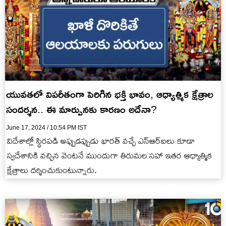
యువతలో విపరీతంగా పెరిగిన భక్తి భావం, ఆధ్యాత్మిక క్షేత్రాల
సందర్శన.. ఈ మార్పునకు కారణం అదేనా?
June 17, 2024 / 10:54 PM IST
విదేశాల్లో స్థిరపడి అప్పుడప్పుడు భారత్ వచ్చే ఎన్‌ఆర్‌ఐలు కూడా
స్వదేశానికి వచ్చిన వెంటనే ముందుగా తిరుమల సహా ఇతర ఆధ్యాత్మిక
క్షేత్రాలు దర్శించుకుంటున్నారు.