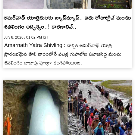
అమర్‌నాథ్ యాత్రికులకు బ్యాడ్‌న్యూస్.. ఐదు రోజుల్లోనే మంచు
శివలింగం అదృశ్యం..! కారణాలివే..
July 8, 2026 / 01:02 PM IST
Amarnath Yatra Shivling : వార్షిక అమర్‌నాథ్ యాత్ర
ప్రారంభమైన తొలి వారంలోనే పవిత్ర గుహలోని సహజసిద్ధ మంచు
శివలింగం దాదాపు పూర్తిగా కరిగిపోయింది.