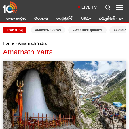
LIVE TV
తాజా వార్తలు
తెలంగాణ
ఆంధ్రప్రదేశ్
సినిమా
ఎడ్యుకేషన్ - జాబ్స్
Trending
#MovieReviews
#WeatherUpdates
#GoldRa
Home
»
Amarnath Yatra
Amarnath Yatra