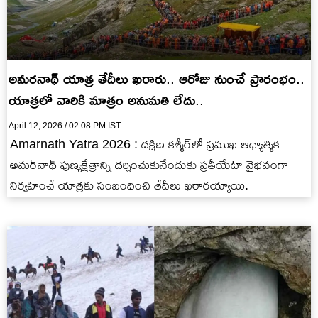
అమరనాథ్ యాత్ర తేదీలు ఖరారు.. ఆరోజు నుంచే ప్రారంభం..
యాత్రలో వారికి మాత్రం అనుమతి లేదు..
April 12, 2026 / 02:08 PM IST
Amarnath Yatra 2026 : దక్షిణ కశ్మీర్‌లో ప్రముఖ ఆధ్యాత్మిక
అమర్‌నాథ్‌ పుణ్యక్షేత్రాన్ని దర్శించుకునేందుకు ప్రతీయేటా వైభవంగా
నిర్వహించే యాత్రకు సంబంధించి తేదీలు ఖరారయ్యాయి.