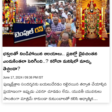
భక్తులతో నిండిపోయిన ఆలయాలు.. ప్రజల్లో దైవచింతన
ఎందుకింతలా పెరిగింది..? కరోనా మనిషిలో మార్పు
తెచ్చిందా?
June 17, 2024 / 09:36 PM IST
పుణ్యక్షేత్రాల సందర్శనకు బయలుదేరడం రిటైరయిన తర్వాత చేయాల్సిన
ప్రయాణంగా ఇప్పుడు ఎవరూ చూడడం లేదు. యువతీ యువకులు
సొంతంగా మాత్రమే కాకుండా కుటుంబాలతో కలిసి ఆధ్యాత్మిక
పర్యటనలు చేస్తుండడం గమనిస్తే మహమ్మారి తర్వాత భారతీయల…