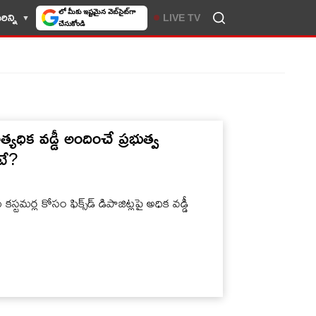
లో మీకు ఇష్టమైన వెబ్‌సైట్‌గా
ిన్ని
LIVE TV
చేసుకోండి
అత్యధిక వడ్డీ అందించే ప్రభుత్వ
ంటే?
మర్ల కోసం ఫిక్స్‌డ్ డిపాజిట్లపై అధిక వడ్డీ