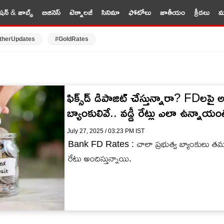
షన్ & జాబ్స్
బిజినెస్
టెక్నాలజీ
సినిమా
ఫోటోలు
జాతీయం
క్రీడలు
మర
therUpdates
#GoldRates
ఫిక్స్‌‌డ్ డిపాజిట్ చేస్తున్నారా? FDలపై 
బ్యాంకులివే.. వడ్డీ రేట్లు ఎలా ఉన్నాయ
July 27, 2025 / 03:23 PM IST
Bank FD Rates : చాలా ప్రభుత్వ బ్యాంకులు తమ కస్ట
రేటు అందిస్తున్నాయి.