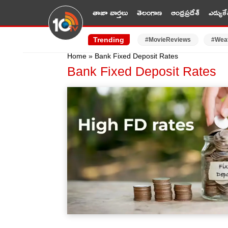
తాజా వార్తలు
తెలంగాణ
ఆంధ్రప్రదేశ్
ఎడ్యుకే
Trending
#MovieReviews
#Wea
Home
»
Bank Fixed Deposit Rates
Bank Fixed Deposit Rates