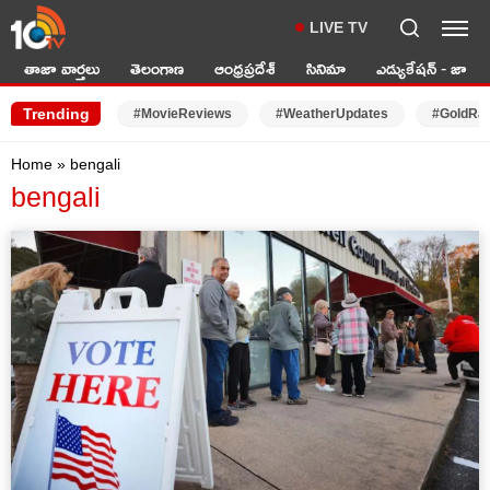
LIVE TV
తాజా వార్తలు
తెలంగాణ
ఆంధ్రప్రదేశ్
సినిమా
ఎడ్యుకేషన్ - జాబ్స్
Trending
#MovieReviews
#WeatherUpdates
#GoldRa
Home
»
bengali
bengali