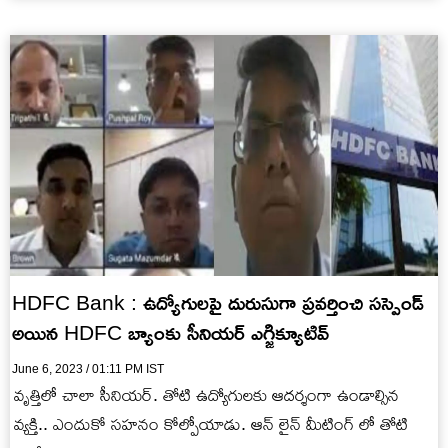
కాదు…
HDFC Bank : ఉద్యోగులపై దురుసుగా ప్రవర్తించి సస్పెండ్
అయిన HDFC బ్యాంకు సీనియర్ ఎగ్జిక్యూటివ్
June 6, 2023 / 01:11 PM IST
వృత్తిలో చాలా సీనియర్. తోటి ఉద్యోగులకు ఆదర్శంగా ఉండాల్సిన
వ్యక్తి.. ఎందుకో సహనం కోల్పోయాడు. ఆన్ లైన్ మీటింగ్ లో తోటి