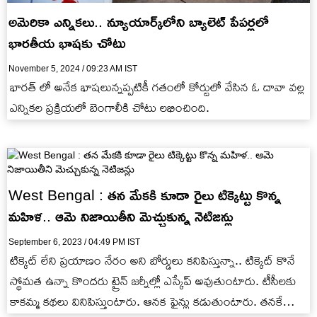
అమెరికా ఎన్నికలు.. న్యూయార్క్‌లోని బ్యాలెట్ పేపర్లలో
భారతీయ భాషకు చోటు
November 5, 2024 / 09:23 AM IST
భారత్ లో అనేక భాషలున్నప్పటికీ గతంలో కోర్టులో వేసిన ఓ దావా వల్ల
ఎన్నికల ప్రక్రియలో బెంగాలీకి చోటు లభించింది.
West Bengal : తన మేకకి కూడా రైలు టిక్కెట్టు కొన్న
మహిళ.. ఆమె నిజాయితీని మెచ్చుకున్న నెటిజన్లు
September 6, 2023 / 04:49 PM IST
టిక్కెట్ లేని ప్రయాణం నేరం అని బోర్డులు కనిపిస్తున్నా.. టిక్కెట్ కొనే
స్థోమత ఉన్నా కొందరు ట్రైన్ జర్నీల్లో ఎస్కేప్ అవుతుంటారు. టీసీలకు
కాకమ్మ కథలు వినిపిస్తుంటారు. ఆనక ఫైన్లు కడుతుంటారు. తనకే