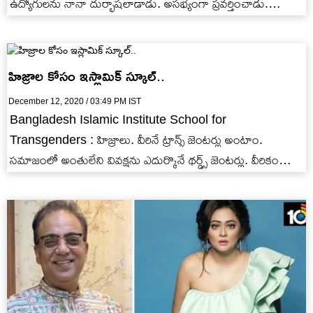
ఉద్యోగులను నానా దుర్భాషలాడాడు. అసభ్యంగా ప్రవర్తించాడు.
ఫలితంగా HDFC బ్యాంక్ సీనియర్…
హిజ్రాల కోసం ఇస్లామిక్ స్కూల్..
December 12, 2020 / 03:49 PM IST
Bangladesh Islamic Institute School for
Transgenders : హిజ్రాలు. వీరినే ట్రాన్స్ జెంటర్లు అంటాం.
సమాజంలో అంతులేని వివక్షను ఎదుర్కొనే థర్డ్స్ జెంటర్లు. వీరికంటూ
ఎటువంటి సంక్షేమపథకాలు పెద్దగా లేవనే చెప్పాలి. ట్రాన్స్ జెంటర్లు.…