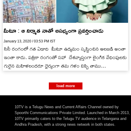
మీటూ : ఆ నిర్మాత నాతో అసభ్యంగా ప్రవర్తించాడు
January 13, 2020 / 03:53 PM IST
సినీ రంగంలో గత ఏడాది మీటూ ఉద్యమం సృష్టించిన అలజడి అంతా
ఇంతా కాదు. పత్రికా రంగంతో సహా దేశవ్యాప్తంగా లైంగిక వేధింపులకు
గురైన మహిళలందరూ ధైర్యంగా తమ గళం విప్పి తాము
అనుభవించిన…
load more
10TV is a Telugu News and Current Affairs Channel owned by
Spoorthi Communications Private Limited. Launched in March 2013,
10TV primarily caters to the Telugu TV audience in Telangana and
Andhra Pradesh, with a strong news network in both states.