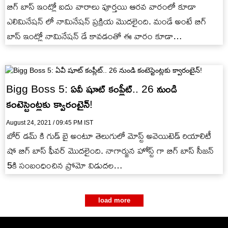
బిగ్ బాస్ ఇంట్లో ఐదు వారాలు పూర్తయి ఆరవ వారంలో కూడా
ఎలిమినేషన్ లో నామినేషన్ ప్రక్రియ మొదలైంది. మండే అంటే బిగ్
బాస్ ఇంట్లో నామినేషన్ డే కావడంతో ఈ వారం కూడా…
Bigg Boss 5: ఏవీ షూట్ కంప్లీట్.. 26 నుండి
కంటెస్టెంట్లకు క్వారంటైన్!
August 24, 2021 / 09:45 PM IST
బోర్ డమ్ కి గుడ్ బై అంటూ తెలుగులో మోస్ట్ అవెయిటెడ్ రియాలిటీ
షో బిగ్ బాస్ ఫీవర్ మొదలైంది. నాగార్జున హోస్ట్ గా బిగ్ బాస్ సీజన్
5కి సంబంధించిన ప్రోమో విడుదల…
load more