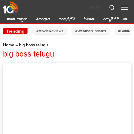
LIVE TV
తాజా వార్తలు
తెలంగాణ
ఆంధ్రప్రదేశ్
సినిమా
ఎడ్యుకేషన్ - జాబ్స్
Trending
#MovieReviews
#WeatherUpdates
#GoldRa
Home
»
big boss telugu
big boss telugu