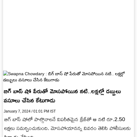
బిగ్ బాస్ షో పేరుతో మోసపోయిన నటి..లక్షల్లో డబ్బులు
వసూలు చేసిన కేటుగాడు
January 7, 2024 / 01:01 PM IST
బిగ్ బాస్ షోలో పాల్గొనాలనే విపరీతమైన క్రేజ్‌తో ఆ నటి రూ.2.50
లక్షలు సమర్పించుకుంది. మోసపోయానన్న వివరం తెలిసి పోలీసులకు