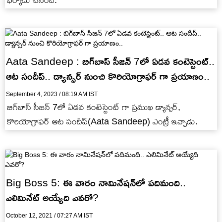
ఫిర్యాదు చేసింది.
Aata Sandeep : బిగ్‌బాస్ సీజన్ 7లో ఏడవ కంటెస్టెంట్..
ఆట సందీప్.. డ్యాన్సర్ నుంచి కొరియోగ్రాఫర్ గా ప్రయాణం..
September 4, 2023 / 08:19 AM IST
బిగ్‌బాస్ సీజన్ 7లో ఏడవ కంటెస్టెంట్ గా ప్రముఖ డ్యాన్సర్,
కొరియోగ్రాఫర్ ఆట సందీప్(Aata Sandeep) ఎంట్రీ ఇచ్చాడు.
Big Boss 5: ఈ వారం నామినేషన్‌లో పదిమంది..
ఎలిమినేట్ అయ్యేది ఎవరో?
October 12, 2021 / 07:27 AM IST