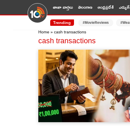
తాజా వార్తలు
తెలంగాణ
ఆంధ్రప్రదేశ్
ఎడ్యుకే
Trending
#MovieReviews
#Wea
Home
»
cash transactions
cash transactions