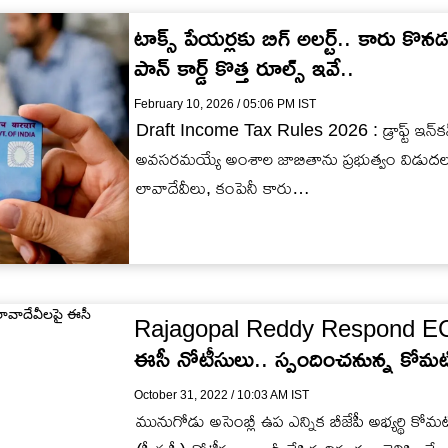
టాక్స్ పేయర్లకు బిగ్ అలర్ట్.. కారు కొన
పాన్ కార్డ్ కొత్త రూల్స్ ఇవే..
February 10, 2026 / 05:06 PM IST
Draft Income Tax Rules 2026 : డ్రాఫ్ట్ ఇన్‌కమ్
అవసరమయ్యే అంశాల జాబితాను ప్రభుత్వం విడుదల
లావాదేవీలు, కంపెనీ కారు…
Rajagopal Reddy Respond EC No
ఈసీ నోటీసులు.. స్పందించనున్న కోమటి రె
October 31, 2022 / 10:03 AM IST
మునుగోడు అసెంబ్లీ ఉప ఎన్నిక బీజేపీ అభ్యర్థి కోమటిర