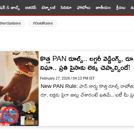
షన్ & జాబ్స్
బిజినెస్
టెక్నాలజీ
సినిమా
ఫోటోలు
జాతీయం
క్రీడలు
మర
therUpdates
#GoldRates
కొత్త PAN రూల్స్.. లగ్జరీ వెడ్డింగ్స్, 
నిఘా.. ప్రతి పైసాకు లెక్క చెప్పాల్సిందే!
February 27, 2026 / 04:13 PM IST
New PAN Rule: పాన్ కార్డు కొత్త రూల్స్ రాబోతున్నా
రూ. లక్షకు పైగా బిల్లు చేశారంటే ఖతమే.. ఐటీ మీ ప