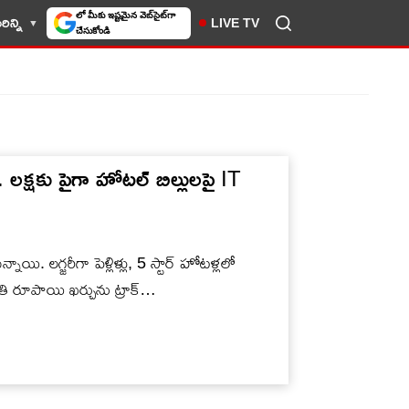
ిన్ని
LIVE TV
10TV సెలెక్ట్ చేసుకోండి
రూ. లక్షకు పైగా హోటల్ బిల్లులపై IT
యి. లగ్జరీగా పెళ్లిళ్లు, 5 స్టార్ హోటళ్లలో
్రతి రూపాయి ఖర్చును ట్రాక్…