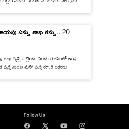
ట‌ర్ల‌కు న‌గ‌దు పంపిణీ చేసేందుకు ప‌లువురు
ాయపు పన్ను శాఖ కన్ను.. 20
శాఖ దృష్టి పెట్టింది. నగదు రూపంలో ఇకపై
యక్తి నుంచి మరో వ్యక్తి రూ.5 లక్షలకు
Follow Us