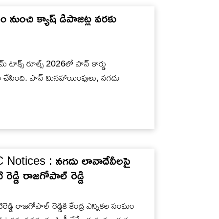
డం నుంచి క్యాష్ డిపాజిట్ల వరకు
 టాక్స్ రూల్స్ 2026లో పాన్ కార్డు
 చేసింది. పాన్ మినహాయింపులు, నగదు
tices : న‌గ‌దు లావాదేవీలపై
డ్డి రాజగోపాల్ రెడ్డి
ెడ్డి రాజగోపాల్ రెడ్డికి కేంద్ర ఎన్నిక‌ల సంఘం