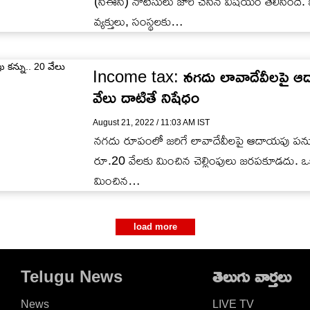
(సీఈసీ) నోటీసులు జారీ చేసిన విషయం తెలిసిందే. ఓ
వ్య‌క్తులు, సంస్థ‌ల‌కు…
Income tax: నగదు లావాదేవీలపై ఆద
వేలు దాటితే నిషేధం
August 21, 2022 / 11:03 AM IST
నగదు రూపంలో జరిగే లావాదేవీలపై ఆదాయపు పన్ను 
రూ.20 వేలకు మించిన చెల్లింపులు జరపకూడదు. ఒక వ్
మించిన…
load more
Telugu News
తెలుగు వార్తలు
News
LIVE TV