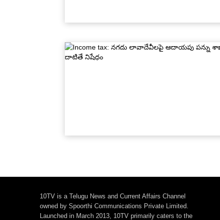
10TV is a Telugu News and Current Affairs Channel
owned by Spoorthi Communications Private Limited.
Launched in March 2013, 10TV primarily caters to the