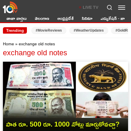
LIVE TV
తాజా వార్తలు
తెలంగాణ
ఆంధ్రప్రదేశ్
సినిమా
ఎడ్యుకేషన్ - జాబ్స్
Trending
#MovieReviews
#WeatherUpdates
#GoldRa
Home
»
exchange old notes
exchange old notes