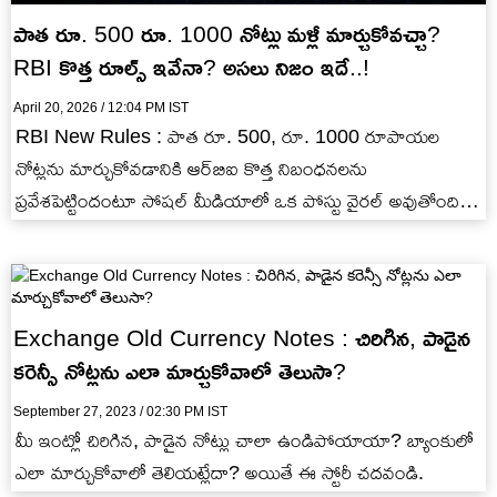
పాత రూ. 500 రూ. 1000 నోట్లు మళ్లీ మార్చుకోవచ్చా?
RBI కొత్త రూల్స్ ఇవేనా? అసలు నిజం ఇదే..!
April 20, 2026 / 12:04 PM IST
RBI New Rules : పాత రూ. 500, రూ. 1000 రూపాయల
నోట్లను మార్చుకోవడానికి ఆర్‌బిఐ కొత్త నిబంధనలను
ప్రవేశపెట్టిందంటూ సోషల్ మీడియాలో ఒక పోస్టు వైరల్ అవుతోంది.
ఈ పోస్టు వెనుక…
Exchange Old Currency Notes : చిరిగిన, పాడైన
కరెన్సీ నోట్లను ఎలా మార్చుకోవాలో తెలుసా?
September 27, 2023 / 02:30 PM IST
మీ ఇంట్లో చిరిగిన, పాడైన నోట్లు చాలా ఉండిపోయాయా? బ్యాంకులో
ఎలా మార్చుకోవాలో తెలియట్లేదా? అయితే ఈ స్టోరీ చదవండి.