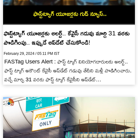
ఫాస్ట్‌ట్యాగ్ యూజర్లకు అలర్ట్.. కేవైసీ గడువు మార్చి 31 వరకు
పొడిగింపు.. ఇప్పుడే అప్‌డేట్ చేసుకోండి!
February 29, 2024 / 05:11 PM IST
FASTag Users Alert : ఫాస్ట్ ట్యాగ్ వినియోగదారులకు అలర్ట్..
ఫాస్ట్ ట్యాగ్ అకౌంట్ కేవైసీ అప్‌డేట్ గడువు తేదీని మళ్లీ పొడిగించారు.
వచ్చే మార్చి 31 వరకు ఫాస్ట్ ట్యాగ్ కేవైసీని అప్‌డేట్…