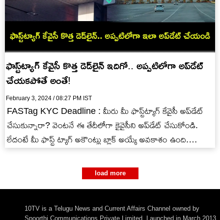
ఫాస్ట్‌ట్యాగ్ కేవైసీ కొత్త డెడ్‌లైన్ ఇదిగో.. అప్పటిలోగా అప్‌డేట్
చేయకపోతే అంతే!
February 3, 2024 / 08:27 PM IST
FASTag KYC Deadline : మీరు మీ ఫాస్ట్‌ట్యాగ్ కేవైసీ అప్‌డేట్
చేసుకున్నారా? వెంటనే ఈ తేదీలోగా కైవైసీని అప్‌డేట్ చేసుకోండి.
లేదంటే మీ ఫాస్ట్ ట్యాగ్ అకౌంట్లు బ్లాక్ అయ్యే అవకాశం ఉంది.…
load more
10TV is a Telugu News and Current Affairs Channel owned by
Spoorthi Communications Private Limited. Launched in March 2013,