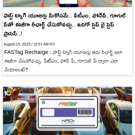
ఫాస్ట్ ట్యాగ్ యూజర్లు మీకోసమే.. పేటీఎం, ఫోన్‌పే, గూగుల్
పేతో ఈజీగా రీఛార్జ్ చేసుకోవచ్చు.. ఇదిగో స్టెప్ బై స్టెప్
ప్రాసెస్..!
August 15, 2025 / 10:57 AM IST
FASTag Recharge : ఫాస్ట్ ట్యాగ్ యూజర్లు తమ రీఛార్జ్ ఇలా
ఈజీగా చేసుకోవచ్చు. పేటీఎం, ఫోన్ పే, గూగుల్ పే ద్వారా ఎలా
చేయాలంటే?