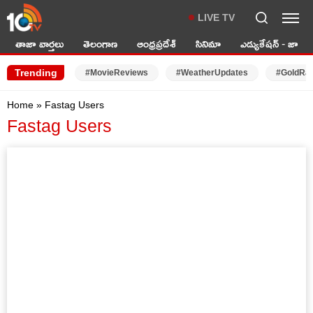
LIVE TV
తాజా వార్తలు
తెలంగాణ
ఆంధ్రప్రదేశ్
సినిమా
ఎడ్యుకేషన్ - జాబ్స్
Trending
#MovieReviews
#WeatherUpdates
#GoldRa
Home
»
Fastag Users
Fastag Users