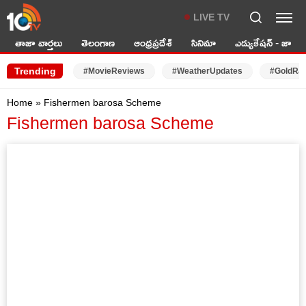
LIVE TV
తాజా వార్తలు
తెలంగాణ
ఆంధ్రప్రదేశ్
సినిమా
ఎడ్యుకేషన్ - జాబ్స్
Trending
#MovieReviews
#WeatherUpdates
#GoldRa
Home
»
Fishermen barosa Scheme
Fishermen barosa Scheme