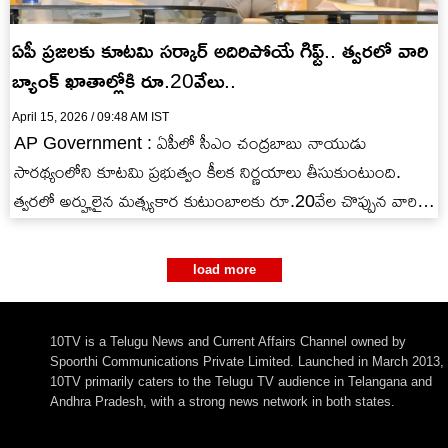
ఏపీ ప్రజలకు కూటమి సర్కార్ అదిరిపోయే గిఫ్ట్.. త్వరలో వారి
బ్యాంక్ ఖాతాల్లోకి రూ.20వేలు..
April 15, 2026 / 09:48 AM IST
AP Government : ఏపీలో సీఎం చంద్రబాబు నాయుడు
సారథ్యంలోని కూటమి ప్రభుత్వం కీలక నిర్ణయాలు తీసుకుంటుంది.
త్వరలో అర్హులైన మత్స్యకార కుటుంబాలకు రూ.20వేల చొప్పున వారి
బ్యాంక్ ఖాతాల్లో జమ చేయనుంది.
load more
10TV is a Telugu News and Current Affairs Channel owned by
Spoorthi Communications Private Limited. Launched in March 2013,
10TV primarily caters to the Telugu TV audience in Telangana and
Andhra Pradesh, with a strong news network in both states.