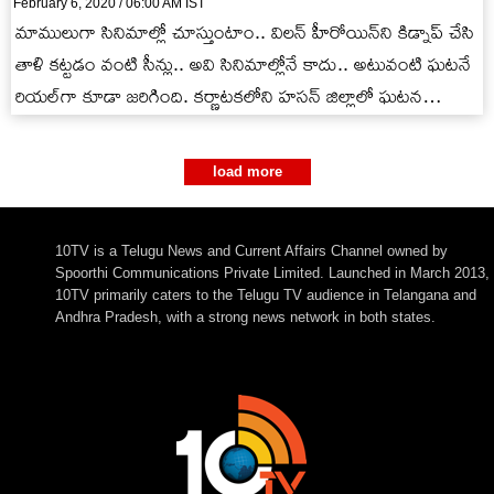
February 6, 2020 / 06:00 AM IST
మాములుగా సినిమాల్లో చూస్తుంటాం.. విలన్ హీరోయిన్‌ని కిడ్నాప్ చేసి
తాళి కట్టడం వంటి సీన్లు.. అవి సినిమాల్లోనే కాదు.. అటువంటి ఘటనే
రియల్‌గా కూడా జరిగింది. కర్ణాటకలోని హసన్‌ జిల్లాలో ఘటన
చోటుచేసుకుంది. బస్సు…
load more
10TV is a Telugu News and Current Affairs Channel owned by
Spoorthi Communications Private Limited. Launched in March 2013,
10TV primarily caters to the Telugu TV audience in Telangana and
Andhra Pradesh, with a strong news network in both states.