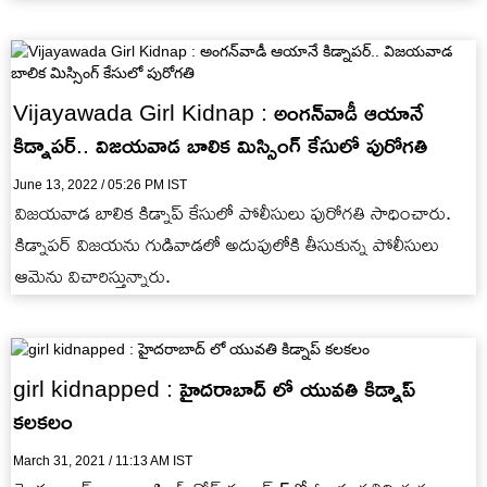
Vijayawada Girl Kidnap : అంగన్‌వాడీ ఆయానే
కిడ్నాపర్.. విజయవాడ బాలిక మిస్సింగ్ కేసులో పురోగతి
June 13, 2022 / 05:26 PM IST
విజయవాడ బాలిక కిడ్నాప్ కేసులో పోలీసులు పురోగతి సాధించారు.
కిడ్నాపర్ విజయను గుడివాడలో అదుపులోకి తీసుకున్న పోలీసులు
ఆమెను విచారిస్తున్నారు.
girl kidnapped : హైదరాబాద్ లో యువతి కిడ్నాప్
కలకలం
March 31, 2021 / 11:13 AM IST