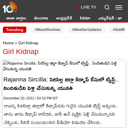
LIVE TV
తాజా వార్తలు
తెలంగాణ
ఆంధ్రప్రదేశ్
సినిమా
ఎడ్యుకేషన్ - జాబ్స్
Trending
#MovieReviews
#WeatherUpdates
#GoldRa
Home
»
Girl Kidnap
Girl Kidnap
Rajanna Sircilla: సిరిసిల్ల జిల్లా కిడ్నాప్ కేసులో ట్విస్ట్..
నిందితుడిని పెళ్లి చేసుకున్న యువతి
December 20, 2022 / 03:33 PM IST
రాజన్న సిరిసిల్లా జిల్లాలో కిడ్నాప్‌నకు గురైన యువతి ట్విస్ట్ ఇచ్చింది.
తాను తాను కిడ్నాప్ కాలేదని, జానీ అనే వ్యక్తిని పెళ్లి చేసుకున్నానని
చెప్పింది. దీనికి సంబంధించిన వీడియో విడుదల చేసింది.