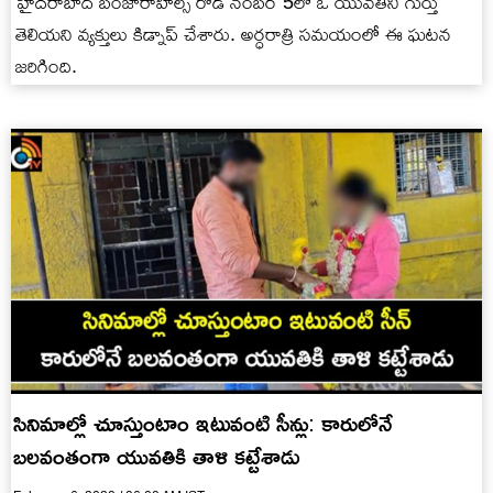
హైదరాబాద్ బంజారాహిల్స్‌ రోడ్‌ నంబర్ 5లో ఓ యువతిని గుర్తు
తెలియని వ్యక్తులు కిడ్నాప్ చేశారు. అర్ధరాత్రి సమయంలో ఈ ఘటన
జరిగింది.
సినిమాల్లో చూస్తుంటాం ఇటువంటి సీన్లు: కారులోనే
బలవంతంగా యువతికి తాళి కట్టేశాడు