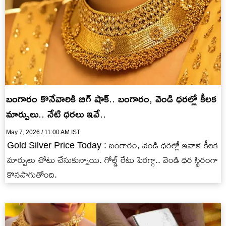
బంగారం కొనేవారికి బిగ్ షాక్.. బంగారం, వెండి ధరల్లో కీలక
మార్పులు.. నేటి ధరలు ఇవే..
May 7, 2026 / 11:00 AM IST
Gold Silver Price Today : బంగారం, వెండి ధరల్లో ఇవాళ కీలక
మార్పులు చోటు చేసుకున్నాయి. గోల్డ్ రేటు పెరగ్గా.. వెండి ధర స్థిరంగా
కొనసాగుతోంది.