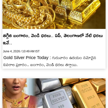
తగ్గిన బంగారం, వెండి ధరలు.. ఏపీ, తెలంగాణలో నేటి ధరలు
ఇవే..
June 4, 2026 / 10:49 AM IST
Gold Silver Price Today : గురువారం ఉదయం నమోదైన
వివరాల ప్రకారం.. బంగారం, వెండి ధరలు తగ్గాయి.