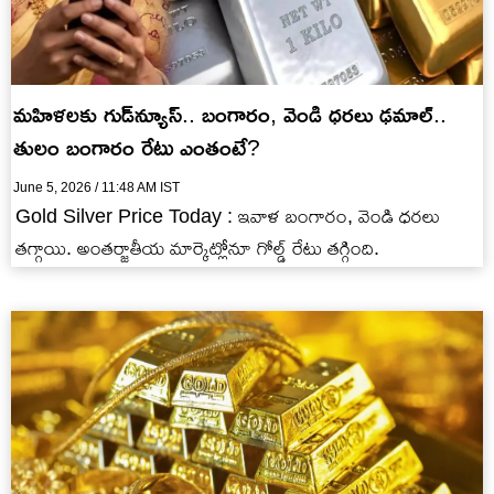
మహిళలకు గుడ్‌న్యూస్.. బంగారం, వెండి ధరలు ఢమాల్..
తులం బంగారం రేటు ఎంతంటే?
June 5, 2026 / 11:48 AM IST
Gold Silver Price Today : ఇవాళ బంగారం, వెండి ధరలు
తగ్గాయి. అంతర్జాతీయ మార్కెట్లోనూ గోల్డ్ రేటు తగ్గింది.