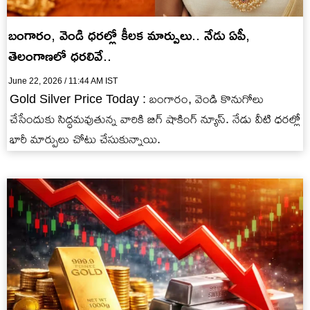
బంగారం, వెండి ధరల్లో కీలక మార్పులు.. నేడు ఏపీ,
తెలంగాణలో ధరలివే..
June 22, 2026 / 11:44 AM IST
Gold Silver Price Today : బంగారం, వెండి కొనుగోలు
చేసేందుకు సిద్ధమవుతున్న వారికి బిగ్ షాకింగ్ న్యూస్. నేడు వీటి ధరల్లో
భారీ మార్పులు చోటు చేసుకున్నాయి.