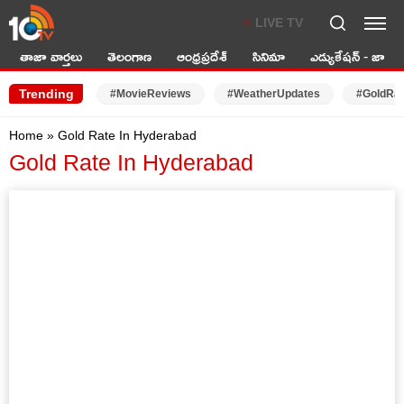
LIVE TV
తాజా వార్తలు
తెలంగాణ
ఆంధ్రప్రదేశ్
సినిమా
ఎడ్యుకేషన్ - జాబ్స్
Trending
#MovieReviews
#WeatherUpdates
#GoldRa
Home
»
Gold Rate In Hyderabad
Gold Rate In Hyderabad