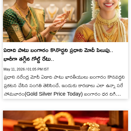
ఏడాది పాటు బంగారం కొనొద్ద‌ని ప్ర‌ధాని మోదీ పిలుపు..
భారీగా త‌గ్గిన గోల్డ్ రేటు..
May 11, 2026 / 01:05 PM IST
ప్ర‌ధాని న‌రేంద్ర మోదీ ఏడాది పాటు భార‌తీయులు బంగారం కొన‌వ‌ద్ద‌ని
ప్ర‌క‌ట‌న చేసిన సంగ‌తి తెలిసిందే. ఇందుకు కార‌ణాలు ఎలా ఉన్నా స‌రే
సోమ‌వారం(Gold Silver Price Today) బంగారం ధ‌ర దిగి
వ‌చ్చింది.