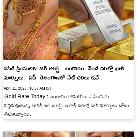
పసిడి ప్రియులకు బిగ్ అలర్ట్.. బంగారం, వెండి ధరల్లో భారీ
మార్పులు.. ఏపీ, తెలంగాణలో నేటి ధరలు ఇవే..
April 11, 2026 / 10:57 AM IST
Gold Rate Today : బంగారం కొనుగోలు చేసేందుకు
సిద్ధమవుతున్న వారికి బిగ్ అలర్ట్. ఇవాళ్టి ధరల్లో భారీ మార్పులు చోటు
చేసుకున్నాయి.