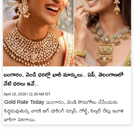
బంగారం, వెండి ధరల్లో భారీ మార్పులు.. ఏపీ, తెలంగాణలో
నేటి ధరలు ఇవే..
April 10, 2026 / 11:30 AM IST
Gold Rate Today :బంగారం, వెండి కొనుగోలు చేసేందుకు
సిద్ధమవుతున్న వారికి బిగ్ షాకింగ్ న్యూస్. గోల్డ్, సిల్వర్ రేట్లు ఇవాళ
భారీగా పెరిగాయి.