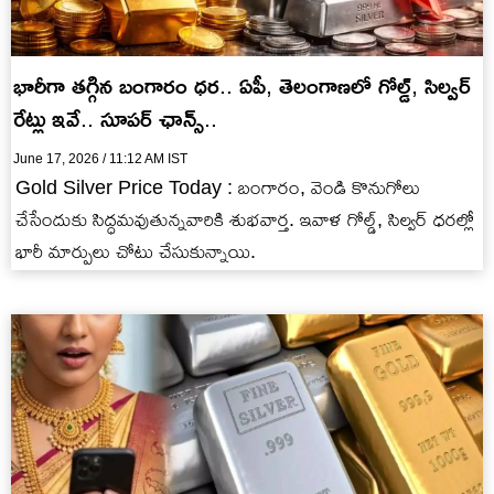
భారీగా తగ్గిన బంగారం ధర.. ఏపీ, తెలంగాణలో గోల్డ్, సిల్వర్
రేట్లు ఇవే.. సూపర్ ఛాన్స్..
June 17, 2026 / 11:12 AM IST
Gold Silver Price Today : బంగారం, వెండి కొనుగోలు
చేసేందుకు సిద్ధమవుతున్నవారికి శుభవార్త. ఇవాళ గోల్డ్, సిల్వర్ ధరల్లో
భారీ మార్పులు చోటు చేసుకున్నాయి.