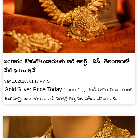
బంగారం కొనుగోలుదారులకు బిగ్ అలర్ట్.. ఏపీ, తెలంగాణలో
నేటి ధరలు ఇవే..
May 10, 2026 / 01:17 PM IST
Gold Silver Price Today : బంగారం, వెండి కొనుగోలుదారులకు
శుభవార్త. బంగారం, వెండి ధరల్లో తగ్గుదల చోటు చేసుకుంది.