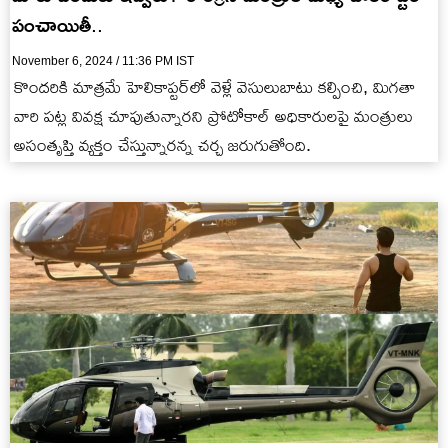
పంచాయితీ..
November 6, 2024 / 11:36 PM IST
కొందరికి మాత్రమే హెలికాప్టర్‌లో వెళ్లే వెసులుబాటు కల్పించి, మిగతా
వారి పట్ల వివక్ష చూపుతున్నారని ప్రోటోకాల్ అధికారులపై మంత్రులు
అసంతృప్తి వ్యక్తం చేస్తున్నారన్న చర్చ జరుగుతోంది.