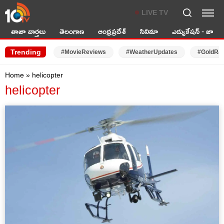
LIVE TV
తాజా వార్తలు
తెలంగాణ
ఆంధ్రప్రదేశ్
సినిమా
ఎడ్యుకేషన్ - జాబ్స్
Trending
#MovieReviews
#WeatherUpdates
#GoldRa
Home
»
helicopter
helicopter