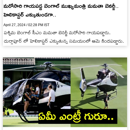
మరోసారి గాయపడ్డ బెంగాల్ ముఖ్యమంత్రి మమతా బెనర్జీ..
హెలికాప్టర్ ఎక్కుతుండగా..
April 27, 2024 / 02:28 PM IST
పశ్చిమ బెంగాల్ సీఎం మమతా బెనర్జీ మరోసారి గాయపడ్డారు.
దుర్గాపూర్ లో హెలికాప్టర్ ఎక్కుతున్న సమయంలో ఆమె కిందపడ్డారు.