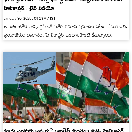
హెలికాప్టర్.. లైవ్ వీడియో
January 30, 2025 / 09:18 AM IST
అమెరికాలోని వాషింగ్టన్ లో ఘోర విమాన ప్రమాదం చోటు చేసుకుంది.
ప్రయాణికుల విమానం, హెలికాప్టర్ ఒకదానికొకటి ఢీకున్నాయి.
మాకు ఎందుకు ఇవ్వరు? కాంగ్రెస్‌ మంత్రుల మధ్య హెలికాప్టర్