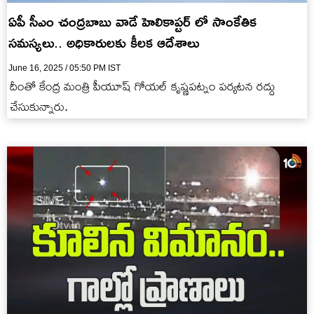
ఏపీ సీఎం చంద్రబాబు వాడే హెలికాప్టర్ లో సాంకేతిక
సమస్యలు.. అధికారులకు కీలక ఆదేశాలు
June 16, 2025 / 05:50 PM IST
దీంతో కేంద్ర మంత్రి పీయూష్ గోయల్ కృష్ణపట్నం పర్యటన రద్దు
చేసుకున్నారు.