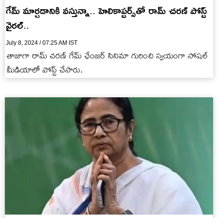
గేమ్ మార్చడానికి వస్తున్నా.. హెలికాప్టర్స్‌తో రామ్ చరణ్ పోస్ట్
వైరల్..
July 8, 2024 / 07:25 AM IST
తాజాగా రామ్ చరణ్ గేమ్ ఛేంజర్ సినిమా గురించి స్వయంగా సోషల్
మీడియాలో పోస్ట్ చేసారు.