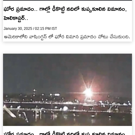
ఘోర ప్రమాదం.. గాల్లో ఢీకొట్టి నదిలో కుప్పకూలిన విమానం,
హెలికాప్టర్..
January 30, 2025 / 02:15 PM IST
అమెరికాలోని వాషింగ్టన్ లో ఘోర విమాన ప్రమాదం చోటు చేసుకుంది.
ఘోర ప్రమాదం.. గాల్లో ఢీకొట్టి నదిలో కుప్పకూలిన విమానం,