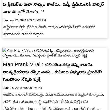
ఏ క్రికెట‌ర్‌కు ఇలా సాధ్యం కాలేదు.. సిడ్నీ స్టేడియానికి వార్న‌ర్
ఎలా వ‌చ్చాడో తెలుసా..?
January 12, 2024 / 03:45 PM IST
ఆస్ట్రేలియా స్టార్ క్రికెట‌ర్ డేవిడ్ వార్న‌ర్ హాలీవుడ్ హీరో త‌ర‌హాలో
మైదానంలో అడుగుపెట్టాడు.
Man Prank Viral : చనిపోయినట్లు నమ్మించాడు..
అంత్యక్రియలకు రప్పించాడు.. కుటుంబ సభ్యులకు ప్రాంక్‌తో
గుణపాఠం నేర్పిన వ్యక్తి
June 15, 2023 / 05:08 PM IST
ఇటీవల కాలంలో మనుష్యుల మధ్య అనుబంధాలు కరువైపోతున్నాయి.
తనని తన కుటుంబం పట్టించుకోవడం లేదని ఓ వ్యక్తి తను
చనిపోయినట్లు కుటుంబ సభ్యుల్ని నమ్మించాడు. అంత్యక్రియలకు