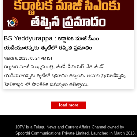
BS Yeddyurappa : కర్ణాటక మాజీ సీఎం
యడియూరప్పకు తృటిలో తప్పిన ప్రమాదం
March 6, 2023 / 05:24 PM IST
కర్ణాటక మాజీ ముఖ్యమంత్రి, బీజేపీ సీనియర్ నేత బీఎస్
యడియూరప్పకు తృటిలో ప్రమాదం తప్పింది. ఆయన ప్రయాణిస్తున్న
హెలికాప్టర్ లో సాంకేతిక సమస్యలు తలెత్తాయి.
load more
10TV is a Telugu News and Current Affairs Channel owned by
Spoorthi Communications Private Limited. Launched in March 2013,