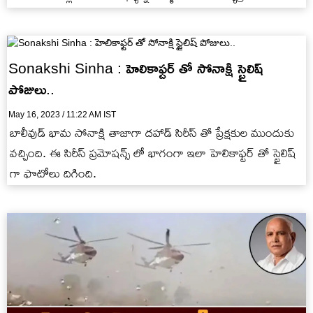
రప్పించాడు. ఆ తరువాత ఏమైంది? అతను చేసిన…
Sonakshi Sinha : హెలికాఫ్టర్ తో సోనాక్షి స్టైలిష్
పోజులు..
May 16, 2023 / 11:22 AM IST
బాలీవుడ్ భామ సోనాక్షి తాజాగా దహాడ్ సిరీస్ తో ప్రేక్షకుల ముందుకు
వచ్చింది. ఈ సిరీస్ ప్రమోషన్స్ లో భాగంగా ఇలా హెలికాఫ్టర్ తో స్టైలిష్
గా ఫొటోలు దిగింది.