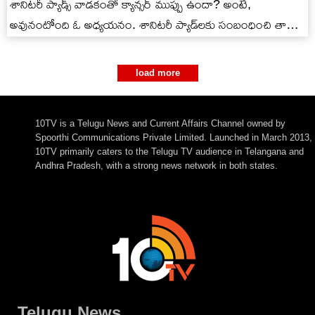
శానిటరీ ప్యాడ్స్ వాడకంతో క్యాన్సర్ ముప్పు ఉందా? అంటే,
అవునంటోంది ఓ అధ్యయనం. శానిటరీ ప్యాడ్‌లకు సంబంధించి తాజా
అధ్యయనంలో షాకింగ్ విషయాలు…
load more
10TV is a Telugu News and Current Affairs Channel owned by
Spoorthi Communications Private Limited. Launched in March 2013,
10TV primarily caters to the Telugu TV audience in Telangana and
Andhra Pradesh, with a strong news network in both states.
Telugu News