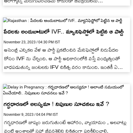
ఆరోగ్యాన్ని మెరుగుపరచడమే కాకుండా జీవక్రియలను
క్రమబద్దీకరిస్తాయి.
పేదలకు అందుబాటులో IVF.. మ్యానిఫెస్టోలో పెట్టిన ఆ పార్టీ
November 23, 2023 / 04:30 PM IST
అసెంబ్లీ ఎన్నికల వేళ ఆ పార్టీ ప్రకటించిన మేనిఫెస్టోలో నిరుపేదల
కోసం IVF ను చేర్చింది. ఆ పార్టీ అధికారంలోకి వస్తే వంధ్యత్వంతో
బాధపడుతున్న జంటలకు IFV చికిత్స వరం కానుంది. ఇంతకీ ఏ…
గర్భధారణలో అలస్యమా ! నిపుణుల సూచనలు ఇవే ?
November 9, 2023 / 04:04 PM IST
గర్భధారణలో జాప్యం జరుగుతుంటే ఆహారం, వ్యాయామం , అలవాట్లు
వంటి అంశాలతో సహా జీవనశైలిని నిశితంగా పరిశీలించాలి.