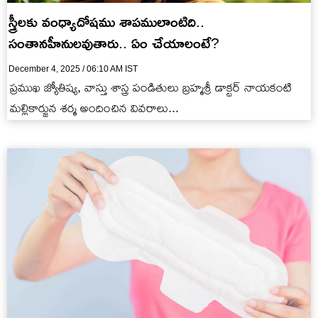
స్త్రీలకు వంధ్యాదోషము శాపములాంటిది..
సంతానహీనులవుతారు.. ఏం చేయాలంటే?
December 4, 2025 / 06:10 AM IST
ప్రముఖ జ్యోతిష్య, వాస్తు శాస్త్ర పండితులు బ్రహ్మశ్రీ డాక్టర్ నాయకంటి
మల్లికార్జున శర్మ అందించిన వివరాలు...