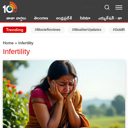
LIVE TV
తాజా వార్తలు
తెలంగాణ
ఆంధ్రప్రదేశ్
సినిమా
ఎడ్యుకేషన్ - జాబ్స్
Trending
#MovieReviews
#WeatherUpdates
#GoldRa
Home
»
Infertility
Infertility