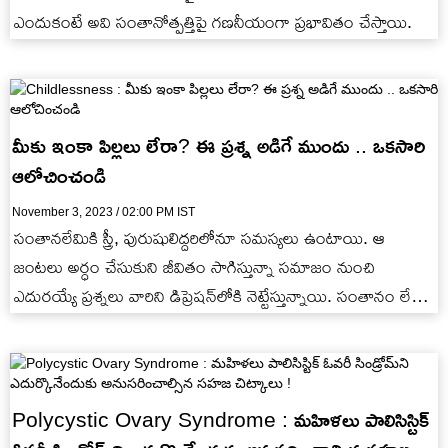
ఎందుకంటే అవి సంతానోత్పత్తిపై గణనీయంగా ప్రభావితం చేస్తాయి.
మీకు ఇంకా పిల్లలు లేరా? ఈ ప్రశ్న అడిగే ముందు .. ఒకసారి
ఆలోచించండి
November 3, 2023 / 02:00 PM IST
సంతానలేమికి స్త్రీ, పురుషులిద్దరిలోనూ సమస్యలు ఉంటాయి. ఆ
జంటలు అర్ధం చేసుకుని జీవితం సాగిస్తున్నా సమాజం నుంచి
ఎదురయ్యే ప్రశ్నలు వారిని డిప్రెషన్‌లోకి నెట్టేస్తున్నాయి. సంతానం లేని
జంటలు విపరీతమైన స్ట్రెస్‌లో ఉంటున్నారని తెలుస్తోంది.
Polycystic Ovary Syndrome : మహిళలు పాలిసిస్టిక్