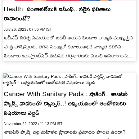
Health: సంతానలేమికి ఐవీఎఫ్‌.. సరైన ఫలితాలు
రావాలంటే?
July 26, 2023 / 07:56 PM IST
ఐవీఎఫ్‌ చికిత్స సమయంలో బదిలీ అయిన పిండాల నాణ్యత ముఖ్యమైన
పాత్ర పోషిస్తుంది. తగిన సంఖ్యలో కణాలు,అధిక నాణ్యత కలిగిన
పిండాలు ఇంప్లాంటేషన్‌ తదుపరి గర్భధారణకు మంచి అవకాశాలను
కలిగి ఉంటాయి. అలాగే పిండాల…
Cancer With Sanitary Pads : షాకింగ్.. శానిటరీ
ప్యాడ్స్‌ వాడకంతో క్యాన్సర్‌..! అధ్యయనంలో ఆందోళనకర
విషయాలు వెల్లడి
November 22, 2022 / 11:13 PM IST
శానిటరీ ప్యాడ్స్ వల్ల మహిళల ప్రాణాలకు ప్రమాదం పొంచి ఉందా?