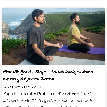
ఆటంకపరుస్తుంది.
యోగాతో లైంగిక ఆరోగ్యం.. సంతాన సమస్యలు దూరం..
మగవాళ్ళు తప్పకుండా చేయాలి
June 21, 2025 / 12:45 PM IST
Yoga for infertility Problems: యోగాలో ఇలా సంతాన
సమస్యలను దూరం చేసే కొన్ని ఆసనాలు ఉన్నాయి. ఇవి మనిషి