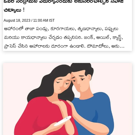
ఓవరీ సిండ్రోమ్‌ని ఎదుర్కొనేందుకు అనుసరించాల్సిన సహజ
చిట్కాలు !
August 18, 2023 / 11:00 AM IST
ఆహారంలో తాజా పండ్లు, కూరగాయలు, తృణధాన్యాలు, పప్పులు
మరియు కాయధాన్యాలు చేర్చడం తప్పనిసరి. జంక్, ఆయిల్, క్యాన్డ్,
ప్రాసెస్ చేసిన ఆహారాలకు దూరంగా ఉండాలి. టొమాటోలు, ఆకు
కూరలు, మాకేరెల్, ట్యూనా వంటి ఆహారాలు…