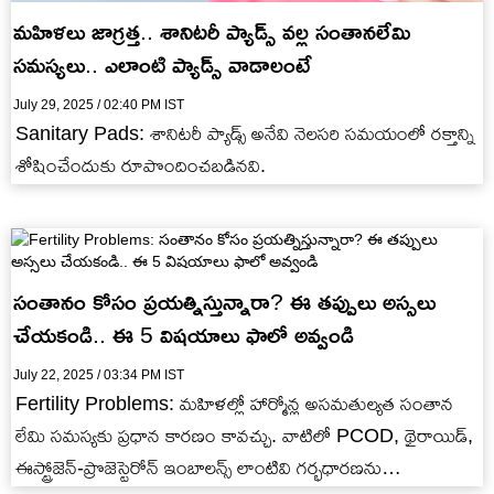
మహిళలు జాగ్రత్త.. శానిటరీ ప్యాడ్స్ వల్ల సంతానలేమి
సమస్యలు.. ఎలాంటి ప్యాడ్స్ వాడాలంటే
July 29, 2025 / 02:40 PM IST
Sanitary Pads: శానిటరీ ప్యాడ్స్ అనేవి నెలసరి సమయంలో రక్తాన్ని
శోషించేందుకు రూపొందించబడినవి.
సంతానం కోసం ప్రయత్నిస్తున్నారా? ఈ తప్పులు అస్సలు
చేయకండి.. ఈ 5 విషయాలు ఫాలో అవ్వండి
July 22, 2025 / 03:34 PM IST
Fertility Problems: మహిళల్లో హార్మోన్ల అసమతుల్యత సంతాన
లేమి సమస్యకు ప్రధాన కారణం కావచ్చు. వాటిలో PCOD, థైరాయిడ్,
ఈస్ట్రోజెన్-ప్రొజెస్టెరోన్ ఇంబాలన్స్ లాంటివి గర్భధారణను