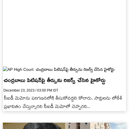
చంద్రబాబు పిటిషన్‌పై తీర్పును రిజర్వ్ చేసిన హైకోర్టు
December 23, 2023 / 03:00 PM IST
సీఐడీ మెమోను పరిగణనలోకి తీసుకోవద్దని కోరారు. సాక్షులను లోకేశ్
ప్రభావితం చేస్తున్నారని సీఐడీ మెమోలో చెప్పారని..