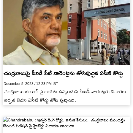
చంద్రబాబుపై సీఐడీ పీటీ వారెంట్లను తోసిపుచ్చిన ఏసీబీ కోర్టు
December 5, 2023 / 12:23 PM IST
చంద్రబాబు బెయిల్ పై బయట ఉన్నందున సీఐడీ వారెంట్లకు విచారణ
అర్హత లేదని ఏసీబీ కోర్టు తోసి పుచ్చింది.