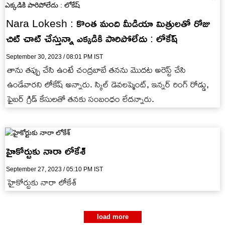
Nara Lokesh : కొంత మంది మీడియా మిత్రులతో రోజు
చిట్ చాట్ చేస్తున్నా ఎక్కడికి పారిపోలేదు : లోకేష్
September 30, 2023 / 08:01 PM IST
తాను తప్పు చేసి ఉంటే చంద్రబాబే తనను మొదట అరెస్ట్ చేసి
ఉండేవారని లోకేష్ అన్నారు. స్కిల్ డెవలప్మెంట్, ఇన్నర్ రింగ్ రోడ్డు,
ఫైబర్ గ్రిడ్ కేసులతో తనకు సంబంధం లేదన్నారు.
హైకోర్టుకు నారా లోకేశ్‌
September 27, 2023 / 05:10 PM IST
హైకోర్టుకు నారా లోకేశ్‌
load more