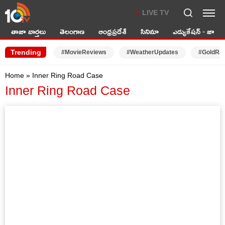
LIVE TV
తాజా వార్తలు
తెలంగాణ
ఆంధ్రప్రదేశ్
సినిమా
ఎడ్యుకేషన్ - జాబ్స్
Trending
#MovieReviews
#WeatherUpdates
#GoldRa
Home
»
Inner Ring Road Case
Inner Ring Road Case