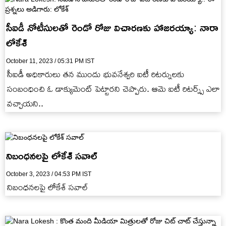
సీఐడీ నోటీసులతో రెండో రోజు విచారణకు హాజరయ్యా: నారా
లోకేశ్
October 11, 2023 / 05:31 PM IST
సీఐడీ అధికారులు తన ముందు భువనేశ్వరి ఐటీ రిటర్నులకు
సంబంధించి ఓ డాక్యుమెంట్ పెట్టారని చెప్పారు. ఆమె ఐటీ రిటర్న్స్‌ ఎలా
వచ్చాయని..
నిబంధనలపై లోకేశ్ సవాల్
October 3, 2023 / 04:53 PM IST
నిబంధనలపై లోకేశ్ సవాల్