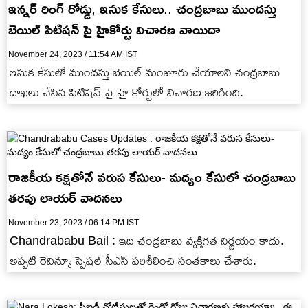
ఇన్నర్ రింగ్ రోడ్డు, ఇసుక కేసులు.. చంద్రబాబు ముందస్తు
బెయిల్ పిటిషన్ పై హైకోర్టు విచారణ వాయిదా
November 24, 2023 / 11:54 AM IST
ఇసుక కేసులో ముందస్తు బెయిల్ మంజూరు చేయాలని చంద్రబాబు
దాఖలు చేసిన పిటిషన్ పై హై కోర్టులో విచారణ జరిగింది.
రాజకీయ కక్షతోనే వరుస కేసులు- మద్యం కేసులో చంద్రబాబు
తరపు లాయర్ వాదనలు
November 23, 2023 / 06:14 PM IST
Chandrababu Bail : ఇది చంద్రబాబు వ్యక్తిగత నిర్ణయం కాదు.
అప్పటి రెవిన్యూ స్పెషల్ సీఎస్ పరిశీలించి సంతకాలు చేశారు.