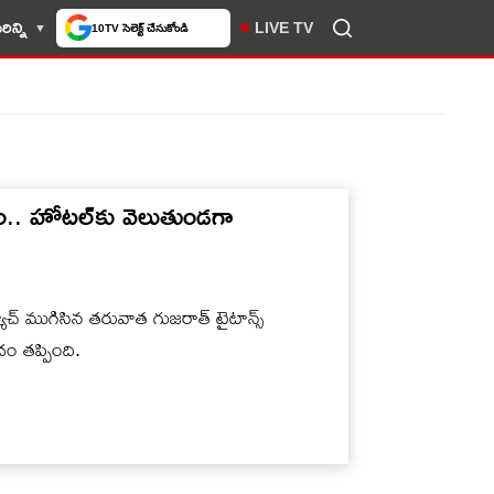
లో మీకు ఇష్టమైన వెబ్‌సైట్‌గా
ిన్ని
LIVE TV
చేసుకోండి
మాదం.. హోట‌ల్‌కు వెలుతుండ‌గా
్ ముగిసిన త‌రువాత గుజరాత్ టైటాన్స్
 త‌ప్పింది.