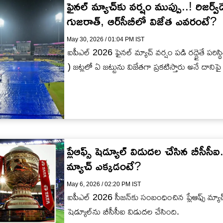
ఫైన‌ల్ మ్యాచ్‌కు వ‌ర్షం ముప్పు..! రిజ‌ర్వ్
గుజ‌రాత్, ఆర్‌సీబీలో విజేత ఎవ‌రంటే?
May 30, 2026 / 01:04 PM IST
ఐపీఎల్ 2026 ఫైన‌ల్ మ్యాచ్ వ‌ర్షం ప‌డి ర‌ద్దైతే ప‌
) జ‌ట్ల‌లో ఏ జ‌ట్టును విజేత‌గా ప్ర‌క‌టిస్తారు అనే దాని
ప్లేఆఫ్స్ షెడ్యూల్ విడుద‌ల చేసిన బీసీసీఐ
మ్యాచ్ ఎక్క‌డంటే?
May 6, 2026 / 02:20 PM IST
ఐపీఎల్ 2026 సీజ‌న్‌కు సంబంధించిన‌ ప్లేఆఫ్స్ 
షెడ్యూల్‌ను బీసీసీఐ విడుద‌ల చేసింది.