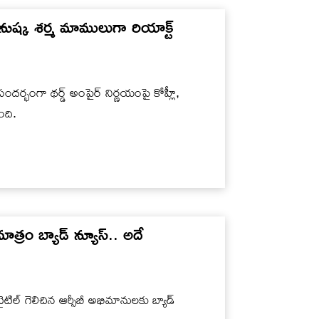
అనుష్క శర్మ మాములుగా రియాక్ట్
దర్భంగా థర్డ్ అంపైర్ నిర్ణయంపై కోహ్లీ,
ంది.
ాత్రం బ్యాడ్ న్యూస్.. అదే
ల్ గెలిచిన ఆర్సీబీ అభిమానులకు బ్యాడ్