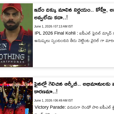
ఇదేం దిక్కు మాలిన నిర్ణయం.. కోహ్లీ, 
అవ్వలేదు కదా..!
June 1, 2026 / 07:13 AM IST
IPL 2026 Final Kohli : ఐపీఎల్ ఫైనల్ మ్యాచ్ సం
అనుష్కలు స్పందించిన తీరు నెట్టింట వైరల్ గా మారి
ఫైనల్లో గెలిచిన ఆర్సీబీ.. అభిమానులకు మ
కారణమా..!
June 1, 2026 / 06:49 AM IST
Victory Parade: వరుసగా రెండో సారి ఐపీఎల్ టైటి