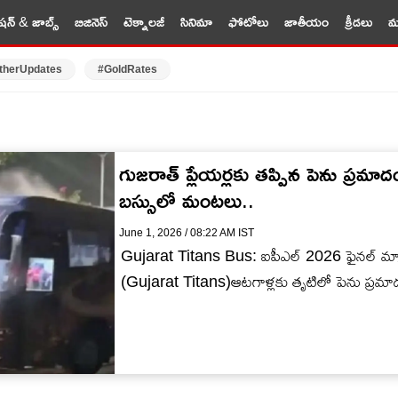
షన్ & జాబ్స్
బిజినెస్
టెక్నాలజీ
సినిమా
ఫోటోలు
జాతీయం
క్రీడలు
మర
therUpdates
#GoldRates
గుజ‌రాత్ ప్లేయ‌ర్ల‌కు త‌ప్పిన పెను ప్ర‌
బ‌స్సులో మంట‌లు..
June 1, 2026 / 08:22 AM IST
Gujarat Titans Bus: ఐపీఎల్ 2026 ఫైన‌ల్ మ్యాచ
(Gujarat Titans)ఆటగాళ్ల‌కు తృటిలో పెను ప్ర‌మాదం