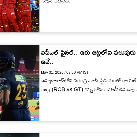
న్యూస్ చెప్పింది.
ఐపీఎల్ ఫైన‌ల్‌.. ఇరు జ‌ట్ల‌లోని ప‌లువురు 
ఇవే..
May 31, 2026 / 03:50 PM IST
అహ్మ‌దాబాద్‌లోని న‌రేంద్ర మోదీ స్టేడియంలో రాయ‌ల్ 
జ‌ట్లు (RCB vs GT) క‌ప్పు కోసం పోటీప‌డనున్నా