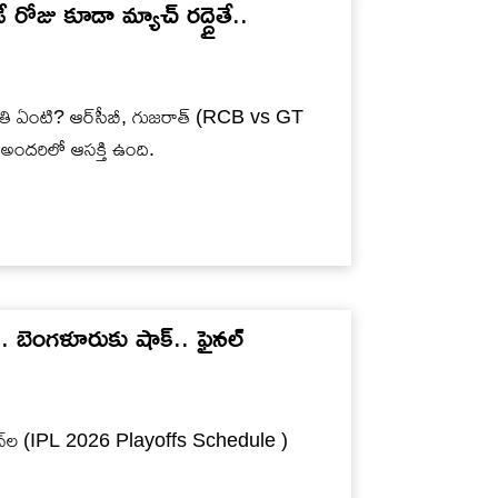
‌డే రోజు కూడా మ్యాచ్ ర‌ద్దైతే..
రిస్థితి ఏంటి? ఆర్‌సీబీ, గుజ‌రాత్ (RCB vs GT
పై అంద‌రిలో ఆస‌క్తి ఉంది.
.. బెంగ‌ళూరుకు షాక్‌.. ఫైన‌ల్
మ్యాచ్‌ల (IPL 2026 Playoffs Schedule )