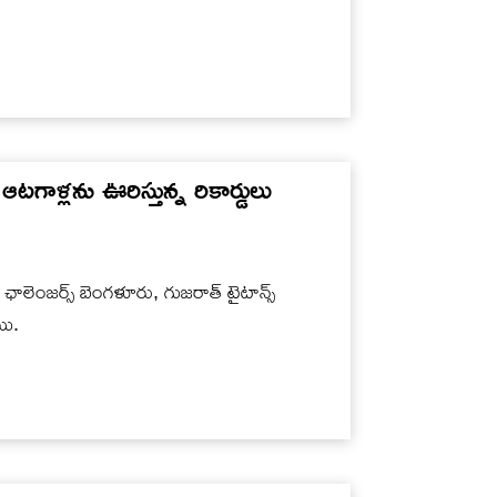
ఆట‌గాళ్ల‌ను ఊరిస్తున్న రికార్డులు
ఛాలెంజ‌ర్స్ బెంగ‌ళూరు, గుజ‌రాత్ టైటాన్స్
యి.