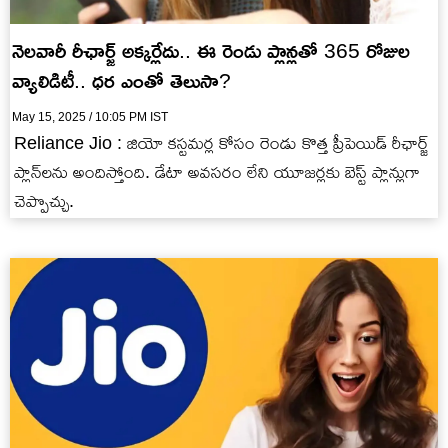
నెలవారీ రీఛార్జ్ అక్కర్లేదు.. ఈ రెండు ప్లాన్లతో 365 రోజుల
వ్యాలిడిటీ.. ధర ఎంతో తెలుసా?
May 15, 2025 / 10:05 PM IST
Reliance Jio : జియో కస్టమర్ల కోసం రెండు కొత్త ప్రీపెయిడ్ రీఛార్జ్
ప్లాన్‌లను అందిస్తోంది. డేటా అవసరం లేని యూజర్లకు బెస్ట్ ప్లాన్లుగా
చెప్పొచ్చు.