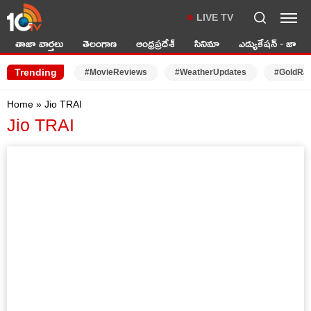
LIVE TV
తాజా వార్తలు
తెలంగాణ
ఆంధ్రప్రదేశ్
సినిమా
ఎడ్యుకేషన్ - జాబ్స్
Trending
#MovieReviews
#WeatherUpdates
#GoldRa
Home
»
Jio TRAI
Jio TRAI