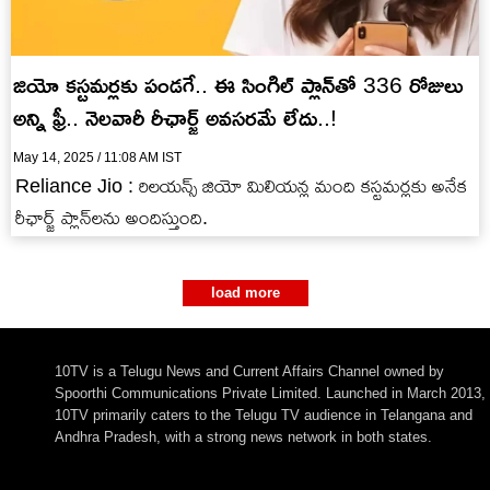
జియో కస్టమర్లకు పండగే.. ఈ సింగిల్ ప్లాన్‌తో 336 రోజులు
అన్ని ఫ్రీ.. నెలవారీ రీఛార్జ్ అవసరమే లేదు..!
May 14, 2025 / 11:08 AM IST
Reliance Jio : రిలయన్స్ జియో మిలియన్ల మంది కస్టమర్లకు అనేక
రీఛార్జ్ ప్లాన్‌లను అందిస్తుంది.
load more
10TV is a Telugu News and Current Affairs Channel owned by
Spoorthi Communications Private Limited. Launched in March 2013,
10TV primarily caters to the Telugu TV audience in Telangana and
Andhra Pradesh, with a strong news network in both states.