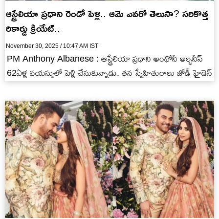
ఆస్ట్రేలియా ప్రధాని రెండో పెళ్లి.. ఆమె ఎవరో తెలుసా? సరికొత్త
రికార్డు క్రియేట్..
November 30, 2025 / 10:47 AM IST
PM Anthony Albanese : ఆస్ట్రేలియా ప్రధాని అంథోనీ అల్భనీస్
62ఏళ్ల వయస్సులో పెళ్లి చేసుకున్నాడు. తన స్నేహితురాలు జోడీ హైడెన్