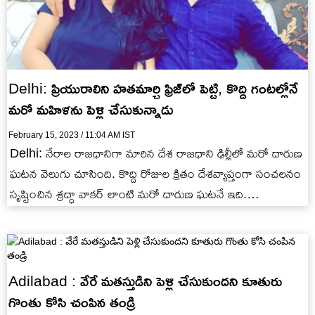
Delhi: ప్రియురాలిని హతమార్చి ఫ్రిజ్‭లో పెట్టి, కొద్ది గంటల్లోనే
మరో మహిళను పెళ్లి చేసుకున్నాడు
February 15, 2023 / 11:04 AM IST
Delhi: నేరాల రాజధానిగా మారిన దేశ రాజధాని ఢిల్లీలో మరో దారుణ
ఘటన వెలుగు చూసింది. కొద్ది రోజుల క్రితం దేశవ్యాప్తంగా సంచలనం
సృష్టించిన శ్రద్ధా వాకర్ లాంటి మరో దారుణ ఘటనే ఇది.…
Adilabad : వేరే మతస్తుడిని పెళ్లి చేసుకుందని కూతురు
గొంతు కోసి చంపిన తండ్రి