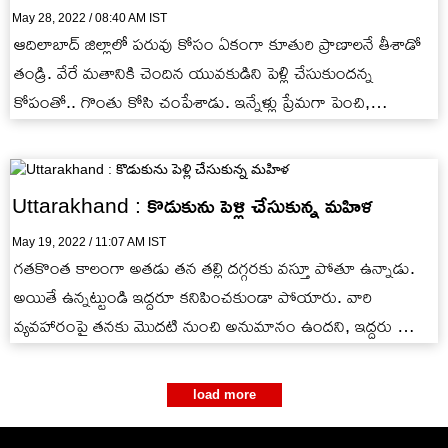
May 28, 2022 / 08:40 AM IST
ఆదిలాబాద్‌ జిల్లాలో పరువు కోసం ఏకంగా కూతురి ప్రాణాలనే తీశాడో
తండ్రి. వేరే మతానికి చెందిన యువకుడిని పెళ్లి చేసుకుందన్న
కోపంతో.. గొంతు కోసి చంపేశాడు. ఇన్నేళ్లు ప్రేమగా పెంచి,
మమకారం పంచిన తండ్రే..…
Uttarakhand : కొడుకును పెళ్లి చేసుకున్న మహిళ
May 19, 2022 / 11:07 AM IST
గతకొంత కాలంగా అతడు తన తల్లి దగ్గరకు వస్తూ పోతూ ఉన్నాడు.
అయితే ఉన్నట్టుండి ఇద్దరూ కనిపించకుండా పోయారు. వారి
వ్యవహారంపై తనకు మొదటి నుంచి అనుమానం ఉందని, ఇద్దరు పెండ్లి
చేసుకున్నారని ఇంద్రరామ్‌…
load more