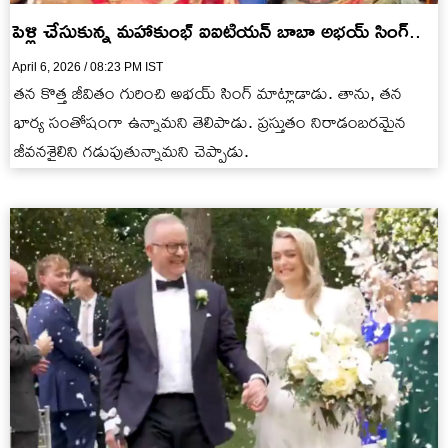
పెళ్లి చేసుకున్న మహాకుంభ్ ఐఐటియన్ బాబా అభయ్ సింగ్‌..
April 6, 2026 / 08:23 PM IST
తన కొత్త జీవితం గురించి అభయ్ సింగ్ మాట్లాడాడు. తాను, తన
భార్య సంతోషంగా ఉన్నామని తెలిపాడు. ప్రస్తుతం నిరాడంబరమైన
జీవనశైలిని గడుపుతున్నామని చెప్పాడు.