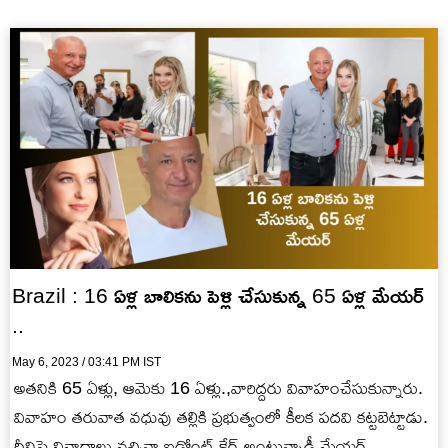
Brazil : 16 ఏళ్ల బాలికను పెళ్లి చేసుకున్న 65 ఏళ్ల మేయర్
..
May 6, 2023 / 03:41 PM IST
అతనికి 65 ఏళ్లు, ఆమెకు 16 ఏళ్లు.,వారిద్దరు వివాహంచేసుకున్నారు.
వివాహం తరువాత వధువు తల్లికి ప్రభుత్వంలో కీలక పదవి కట్టబెట్టాడు.
దీనిపై వివాదాలు వచ్చినా ఐడోంట్ కేర్ అంటున్నాడీ మేయర్.