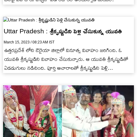
Uttar Pradesh : శ్రీకృష్ణుడిని పెళ్లి చేసుకున్న యువతి
March 15, 2023 / 08:23 AM IST
ఉత్తరప్రదేశ్ లోని ఔరైయా జిల్లాలో వినూత్న వివాహం జరిగింది. ఓ
యువతి శ్రీకృష్ణుడిని వివాహం చేసుకున్నారు. ఆ యువతి శ్రీకృష్ణుడితో
ఏడడుగులు నడిచింది. పూర్తి ఆచారాలతో శ్రీకృష్ణుడిని పెళ్లి
చేసుకున్నారు.