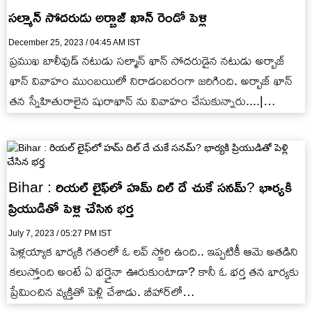
సల్మాన్ సోదరుడు అర్బాజ్ ఖాన్ రెండో పెళ్లి
December 25, 2023 / 04:45 AM IST
ప్రముఖ బాలీవుడ్ నటుడు సల్మాన్ ఖాన్ సోదరుడైన నటుడు అర్బాజ్
ఖాన్ వివాహం ముంబయిలో నిరాడంబరంగా జరిగింది. అర్బాజ్ ఖాన్
తన స్నేహితురాలైన షురాఖాన్ ను వివాహం చేసుకున్నారు....|
Arbaaz Khan and Shura…
Bihar : రియల్ లైఫ్‌లో హమ్ దిల్ దే చుకే సనమ్? భార్యకి
ప్రియుడితో పెళ్లి చేసిన భర్త
July 7, 2023 / 05:27 PM IST
పెళ్లయ్యాక భార్యకి గతంలో ఓ లవ్ స్టోరి ఉంది.. ఇప్పటికీ ఆమె అతడిని
కలుస్తోంది అంటే ఏ భర్తైనా ఊరుకుంటాడా? కానీ ఓ భర్త తన భార్యకు
ప్రేమించిన వ్యక్తితో పెళ్లి చేశాడు. బీహార్‌లో…