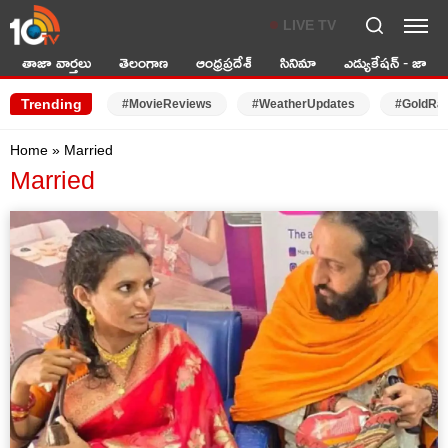
LIVE TV
తాజా వార్తలు
తెలంగాణ
ఆంధ్రప్రదేశ్
సినిమా
ఎడ్యుకేషన్ - జాబ్స్
Trending
#MovieReviews
#WeatherUpdates
#GoldRa
Home
»
Married
Married