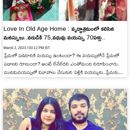
Love In Old Age Home : వృద్ధాశ్రమంలో కలిసిన
మనస్సులు..వరుడికి 75,వధువు వయస్సు 70ఏళ్లు..
March 2, 2023 / 03:12 PM IST
ప్రేమలో పడటానికి వయస్సు ఉంటుందా? ఈ వయస్సులోనే ప్రేమలో
పడాలని రూలుందా? అంటే లేనేలేదని ఎంతోమంది నిరూపించారు.
ముదిమివయస్సులో వివాహాలు చేసుకుని పెళ్లికి వయస్సుకు..ప్రేమకు
వయస్సుకు సంబంధంలేదని నిరూపించారు. ఓ వద్ధాశ్రమంలో ఉంటున్న
75…